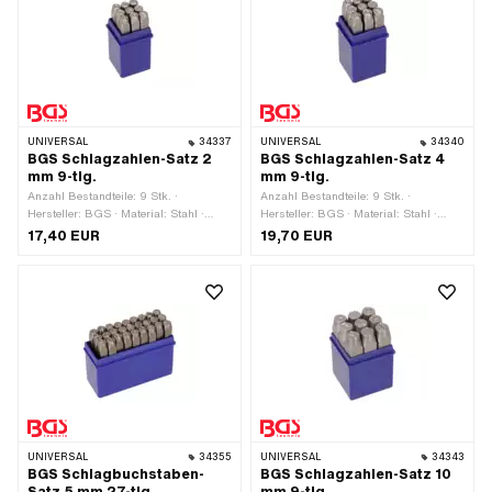
UNIVERSAL
34337
UNIVERSAL
34340
BGS Schlagzahlen-Satz 2
BGS Schlagzahlen-Satz 4
mm 9-tlg.
mm 9-tlg.
Anzahl Bestandteile: 9 Stk. ·
Anzahl Bestandteile: 9 Stk. ·
Hersteller: BGS · Material: Stahl ·
Hersteller: BGS · Material: Stahl ·
Oberfläche: gehärtet ·
Oberfläche: gehärtet ·
17,40 EUR
19,70 EUR
Anwendungsbereich:
Anwendungsbereich:
Werkstattzubehör
Werkstattzubehör
UNIVERSAL
34355
UNIVERSAL
34343
BGS Schlagbuchstaben-
BGS Schlagzahlen-Satz 10
Satz 5 mm 27-tlg.
mm 9-tlg.