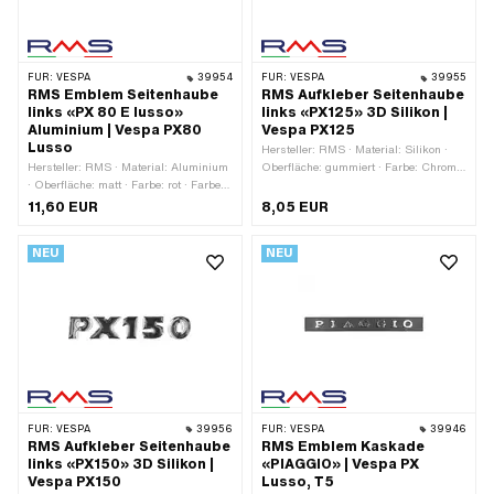
FÜR:
VESPA
39954
FÜR:
VESPA
39955
RMS Emblem Seitenhaube
RMS Aufkleber Seitenhaube
links «PX 80 E lusso»
links «PX125» 3D Silikon |
Aluminium | Vespa PX80
Vespa PX125
Lusso
Hersteller: RMS · Material: Silikon ·
Hersteller: RMS · Material: Aluminium
Oberfläche: gummiert · Farbe: Chrom ·
· Oberfläche: matt · Farbe: rot · Farbe:
Beschaffenheit Rückseite: Klebstoff ·
schwarz · Farbe: silber · Dicke: 3 mm ·
Breite: 128 mm · Höhe: 23 mm ·
11,60 EUR
8,05 EUR
Breite: 131 mm · Höhe: 34 mm ·
Befestigungsart: kleben · Piaggio
Befestigungsart: Steckverbindung
OEM-Nr.: 575795
NEU
NEU
geklemmt · Anzahl
Befestigungspunkte: 2 Stk. ·
Lochabstand: 105 mm · Piaggio OEM-
Nr.: 199361
FÜR:
VESPA
39956
FÜR:
VESPA
39946
RMS Aufkleber Seitenhaube
RMS Emblem Kaskade
links «PX150» 3D Silikon |
«PIAGGIO» | Vespa PX
Vespa PX150
Lusso, T5