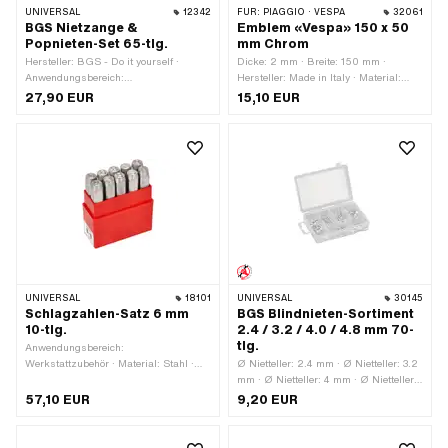
UNIVERSAL
12342
FÜR:
PIAGGIO · VESPA
32061
BGS Nietzange &
Emblem «Vespa» 150 x 50
Popnieten-Set 65-tlg.
mm Chrom
Hersteller: BGS - Do it yourself ·
Dicke: 2 mm · Breite: 150 mm ·
Anwendungsbereich:
Hersteller: Made in Italy · Material:
Werkstattzubehör
Kunststoff · Oberfläche: verchromt ·
27,90 EUR
15,10 EUR
Farbe: Chrom · Befestigungsart:
kleben · Beschaffenheit Rückseite:
Klebstoff · Höhe: 48 mm · Piaggio
OEM-Nr.: 57357R · Piaggio OEM-Nr.:
620529 · Piaggio OEM-Nr.: 656220
UNIVERSAL
18101
UNIVERSAL
30145
Schlagzahlen-Satz 6 mm
BGS Blindnieten-Sortiment
10-tlg.
2.4 / 3.2 / 4.0 / 4.8 mm 70-
tlg.
Anwendungsbereich:
Werkstattzubehör · Material: Stahl ·
Ø Nietteller: 2.4 mm · Ø Nietteller: 3.2
Oberfläche: gehärtet · Anzahl
mm · Ø Nietteller: 4 mm · Ø Nietteller:
Bestandteile: 10 Stk.
4.8 mm · Hersteller: BGS - Do it
57,10 EUR
9,20 EUR
yourself · Länge Nietzapfen: 6 mm ·
Länge Nietzapfen: 10 mm