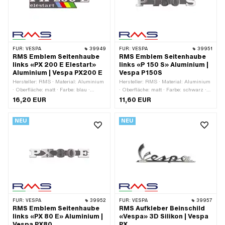
Nr.: 198179
Nr.: 198657
FÜR:
VESPA
39949
FÜR:
VESPA
39951
RMS Emblem Seitenhaube
RMS Emblem Seitenhaube
links «PX 200 E Elestart»
links «P 150 S» Aluminium |
Aluminium | Vespa PX200 E
Vespa P150S
Hersteller: RMS · Material: Aluminium
Hersteller: RMS · Material: Aluminium
· Oberfläche: matt · Farbe: blau ·
· Oberfläche: matt · Farbe: schwarz ·
Farbe: gelb · Farbe: grün · Farbe: rot ·
Farbe: silber · Dicke: 3 mm · Breite:
16,20 EUR
11,60 EUR
Farbe: schwarz · Farbe: silber · Dicke:
140 mm · Höhe: 21 mm ·
3 mm · Breite: 145 mm · Höhe: 33 mm ·
Befestigungsart: Steckverbindung
NEU
NEU
Befestigungsart: Steckverbindung
geklemmt · Anzahl
geklemmt · Anzahl
Befestigungspunkte: 2 Stk. ·
Befestigungspunkte: 2 Stk. ·
Lochabstand: 105 mm · Piaggio OEM-
Lochabstand: 105 mm · Piaggio OEM-
Nr.: 182895
Nr.: 198658
FÜR:
VESPA
39952
FÜR:
VESPA
39957
RMS Emblem Seitenhaube
RMS Aufkleber Beinschild
links «PX 80 E» Aluminium |
«Vespa» 3D Silikon | Vespa
Vespa PX80
PX