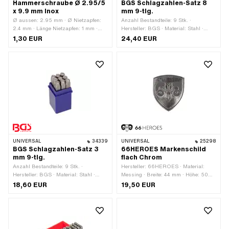
Hammerschraube Ø 2.95/5
BGS Schlagzahlen-Satz 8
x 9.9 mm Inox
mm 9-tlg.
Ø aussen: 2.95 mm · Ø Nietzapfen:
Anzahl Bestandteile: 9 Stk. ·
2.4 mm · Länge Nietzapfen: 1 mm ·
Hersteller: BGS · Material: Stahl ·
Material: Chromstahl
Oberfläche: gehärtet ·
1,30 EUR
24,40 EUR
(umgangssprachlich bekannt als
Anwendungsbereich:
Nirosta) · Gesamtlänge: 9.9 mm · Ø
Werkstattzubehör
Bohrung: 2.6 mm · Ø Bohrung: 2.7
mm · Ø Kopf aussen: 5 mm
UNIVERSAL
34339
UNIVERSAL
25298
BGS Schlagzahlen-Satz 3
66HEROES Markenschild
mm 9-tlg.
flach Chrom
Anzahl Bestandteile: 9 Stk. ·
Hersteller: 66HEROES · Material:
Hersteller: BGS · Material: Stahl ·
Messing · Breite: 44 mm · Höhe: 50
Oberfläche: gehärtet ·
mm · Oberfläche: verchromt · Form:
18,60 EUR
19,50 EUR
Anwendungsbereich:
gerade · Beschaffenheit Rückseite:
Werkstattzubehör
Klebstoff · Befestigungsart: kleben