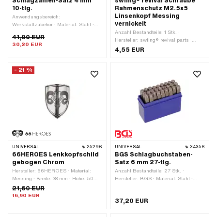
Schlagzahlen-Satz 4 mm
swiing® revival Schraube
10-tlg.
Rahmenschutz M2.5x5
Linsenkopf Messing
Anwendungsbereich:
vernickelt
Werkstattzubehör · Material: Stahl ·
Oberfläche: gehärtet · Anzahl
Anzahl Bestandteile: 1 Stk. ·
41,90 EUR
Bestandteile: 10 Stk.
Hersteller: swiing® revival parts ·
30,20 EUR
Material: Messing · Oberfläche:
4,55 EUR
vernickelt · Farbe: silber · Antrieb:
Schlitz · Schraubenkopf: Linsenkopf ·
- 21 %
Ø Kopf aussen: 5 mm · Gesamtlänge:
7.4 mm · Schaft: Nein ·
Nenndurchmesser (Gewinde): 2.5 mm
· Gewindeart: M2.5x0.45
(Standardgewinde) · Gewindelänge: 5
mm
UNIVERSAL
25296
UNIVERSAL
34356
66HEROES Lenkkopfschild
BGS Schlagbuchstaben-
gebogen Chrom
Satz 6 mm 27-tlg.
Hersteller: 66HEROES · Material:
Anzahl Bestandteile: 27 Stk. ·
Messing · Breite: 38 mm · Höhe: 50
Hersteller: BGS · Material: Stahl ·
mm · Oberfläche: verchromt · Form:
Oberfläche: gehärtet ·
21,60 EUR
gebogen · Beschaffenheit Rückseite:
Anwendungsbereich:
16,90 EUR
37,20 EUR
Klebstoff · Befestigungsart: kleben
Werkstattzubehör