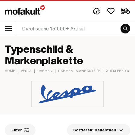
Typenschild &
Markenplakette
HOME
|
VESPA
|
RAHMEN
|
RAHMEN- & ANBAUTEILE
|
AUFKLEBER & T
Filter
Sortieren:
Beliebtheit