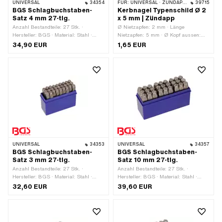
UNIVERSAL
34354
FÜR:
UNIVERSAL · ZÜNDAPP BELMONDO · ZÜNDAPP
39715
BGS Schlagbuchstaben-
Kerbnagel Typenschild Ø 2
Satz 4 mm 27-tlg.
x 5 mm | Zündapp
Anzahl Bestandteile: 27 Stk. ·
Ø Nietzapfen: 2 mm · Länge
Hersteller: BGS · Material: Stahl ·
Nietzapfen: 5 mm · Ø Kopf aussen:
Oberfläche: gehärtet ·
3.35 mm · Gesamtlänge: 6.3 mm
34,90 EUR
1,65 EUR
Anwendungsbereich:
Werkstattzubehör
UNIVERSAL
34353
UNIVERSAL
34357
BGS Schlagbuchstaben-
BGS Schlagbuchstaben-
Satz 3 mm 27-tlg.
Satz 10 mm 27-tlg.
Anzahl Bestandteile: 27 Stk. ·
Anzahl Bestandteile: 27 Stk. ·
Hersteller: BGS · Material: Stahl ·
Hersteller: BGS · Material: Stahl ·
Oberfläche: gehärtet ·
Oberfläche: gehärtet ·
32,60 EUR
39,60 EUR
Anwendungsbereich:
Anwendungsbereich:
Werkstattzubehör
Werkstattzubehör