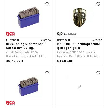
UNIVERSAL
33770
UNIVERSAL
25297
BGS Schlagbuchstaben-
66HEROES Lenkkopfschild
Satz 8 mm 27-tlg.
gebogen gold
Anzahl Bestandteile: 27 Stk. ·
Hersteller: 66HEROES · Material:
Hersteller: BGS · Material: Stahl ·
Messing · Breite: 38 mm · Höhe: 50
Oberfläche: gehärtet ·
mm · Oberfläche: vergoldet · Form:
38,40 EUR
21,60 EUR
Anwendungsbereich:
gebogen · Beschaffenheit Rückseite:
Werkstattzubehör
Klebstoff · Befestigungsart: kleben