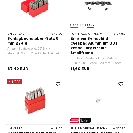
UNIVERSAL
18103
FÜR:
PIAGGIO · VESPA
27353
Schlagbuchstaben-Satz 6
Emblem Beinschild
mm 27-tlg.
«Vespa» Aluminium 3D |
Vespa Largeframe,
Anzahl Bestandteile: 27 Stk. ·
Smallframe
Material: Stahl · Oberfläche: brüniert ·
Anwendungsbereich:
Hersteller: Made in Italy · Material:
Werkstattzubehör
Aluminium · Breite: 120 mm · Höhe:
20 mm · Form: gebogen · Piaggio
87,40 EUR
11,60 EUR
OEM-Nr.: 152541
- 27 %
UNIVERSAL
18100
FÜR:
UNIVERSAL · PUCH · SACHS · HERCULES · KREIDLER · MONARK · ZÜNDAPP · RIXE
35070