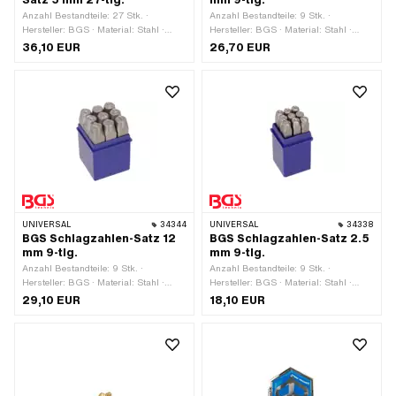
Anzahl Bestandteile: 27 Stk. ·
Anzahl Bestandteile: 9 Stk. ·
Hersteller: BGS · Material: Stahl ·
Hersteller: BGS · Material: Stahl ·
Oberfläche: gehärtet ·
Oberfläche: gehärtet ·
36,10 EUR
26,70 EUR
Anwendungsbereich:
Anwendungsbereich:
Werkstattzubehör
Werkstattzubehör
UNIVERSAL
34344
UNIVERSAL
34338
BGS Schlagzahlen-Satz 12
BGS Schlagzahlen-Satz 2.5
mm 9-tlg.
mm 9-tlg.
Anzahl Bestandteile: 9 Stk. ·
Anzahl Bestandteile: 9 Stk. ·
Hersteller: BGS · Material: Stahl ·
Hersteller: BGS · Material: Stahl ·
Oberfläche: gehärtet ·
Oberfläche: gehärtet ·
29,10 EUR
18,10 EUR
Anwendungsbereich:
Anwendungsbereich:
Werkstattzubehör
Werkstattzubehör