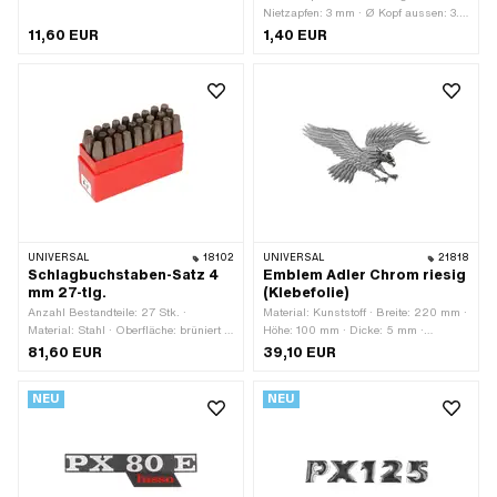
Nietzapfen: 3 mm · Ø Kopf aussen: 3.5
mm · Gesamtlänge: 4.15 mm
11,60 EUR
1,40 EUR
UNIVERSAL
18102
UNIVERSAL
21818
Schlagbuchstaben-Satz 4
Emblem Adler Chrom riesig
mm 27-tlg.
(Klebefolie)
Anzahl Bestandteile: 27 Stk. ·
Material: Kunststoff · Breite: 220 mm ·
Material: Stahl · Oberfläche: brüniert ·
Höhe: 100 mm · Dicke: 5 mm ·
Anwendungsbereich:
Oberfläche: verchromt · Beschaffenheit
81,60 EUR
39,10 EUR
Werkstattzubehör
Rückseite: Klebstoff · Befestigungsart:
kleben
NEU
NEU