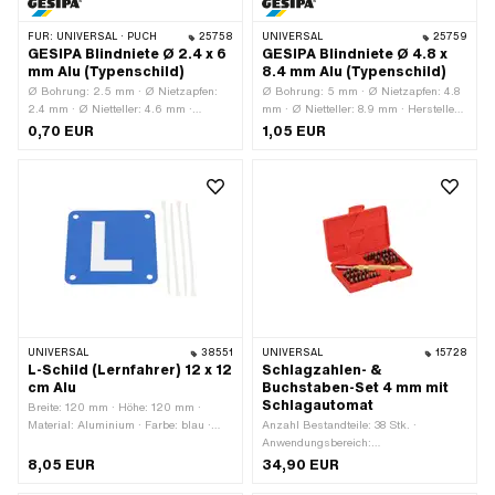
FÜR:
UNIVERSAL · PUCH
25758
UNIVERSAL
25759
GESIPA Blindniete Ø 2.4 x 6
GESIPA Blindniete Ø 4.8 x
mm Alu (Typenschild)
8.4 mm Alu (Typenschild)
Ø Bohrung: 2.5 mm · Ø Nietzapfen:
Ø Bohrung: 5 mm · Ø Nietzapfen: 4.8
2.4 mm · Ø Nietteller: 4.6 mm ·
mm · Ø Nietteller: 8.9 mm · Hersteller:
Hersteller: GESIPA · Länge Nietzapfen:
GESIPA · Länge Nietzapfen: 8.4 mm ·
0,70 EUR
1,05 EUR
6.1 mm · Klemmbereich: 1.5 - 3.5 mm ·
Klemmbereich: 2.5 - 4.5 mm ·
Material: Aluminium · Material: Stahl
Material: Aluminium · Material: Stahl
UNIVERSAL
38551
UNIVERSAL
15728
L-Schild (Lernfahrer) 12 x 12
Schlagzahlen- &
cm Alu
Buchstaben-Set 4 mm mit
Schlagautomat
Breite: 120 mm · Höhe: 120 mm ·
Material: Aluminium · Farbe: blau ·
Anzahl Bestandteile: 38 Stk. ·
Farbe: weiss
Anwendungsbereich:
Werkstattzubehör
8,05 EUR
34,90 EUR