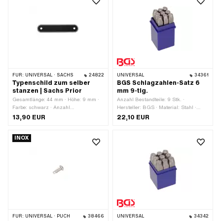
FÜR:
UNIVERSAL · SACHS
24822
UNIVERSAL
34361
Typenschild zum selber
BGS Schlagzahlen-Satz 6
stanzen | Sachs Prior
mm 9-tlg.
Gesamtlänge: 44 mm · Höhe: 9 mm ·
Anzahl Bestandteile: 9 Stk. ·
Farbe: schwarz · Anzahl
Hersteller: BGS · Material: Stahl ·
Befestigungspunkte: 2 Stk. · Ø
Oberfläche: gehärtet ·
13,90 EUR
22,10 EUR
Befestigungsloch: 2 mm
Anwendungsbereich:
Werkstattzubehör
INOX
FÜR:
UNIVERSAL · PUCH
38466
UNIVERSAL
34342