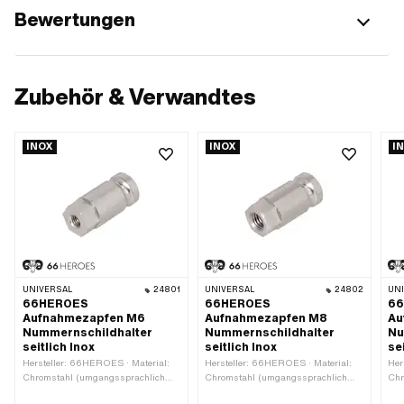
Bewertungen
Zubehör & Verwandtes
INOX
INOX
I
UNIVERSAL
24801
UNIVERSAL
24802
UN
66HEROES
66HEROES
6
Aufnahmezapfen M6
Aufnahmezapfen M8
Au
Nummernschildhalter
Nummernschildhalter
Nu
seitlich Inox
seitlich Inox
se
Hersteller: 66HEROES · Material:
Hersteller: 66HEROES · Material:
Her
Chromstahl (umgangssprachlich
Chromstahl (umgangssprachlich
Chr
bekannt als Nirosta) · Gewindeart:
bekannt als Nirosta) · Gewindeart:
bek