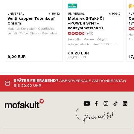
UNIVERSAL
10142
UNIVERSAL
10610
FÜR
Ventilkappen Totenkopf
Motorex 2-Takt-Öl
Co
Chrom
«POWER SYNT»
17
vollsynthetisch 1 L
Material: Kunststoff · Oberfläche:
bemalt · Farbe: Chrom · Gewindeart:
(42)
Her
VG 8x32 (8x0.794 mm)
Hersteller: Motorex · Öltyp:
2 -
vollsynthetisch · Inhalt: 1000 ml ·
· R
Farbe: rot
Brei
30,20 EUR
1/2
9,20 EUR
17
30,20 EUR/l
Rad
21 
2.2
" ·
SPÄTER FEIERABEND?
ABENDVERKAUF AM DONNERSTAG
BIS 20:00 UHR