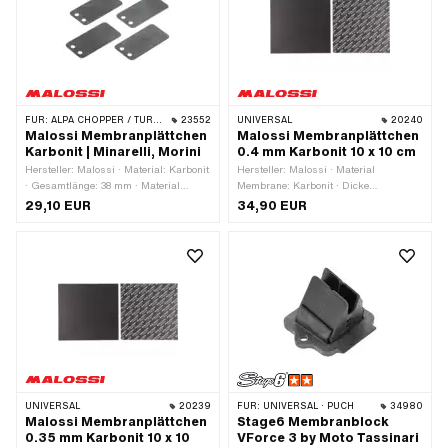
FÜR:
ALPA CHOPPER / TURBO · FANTIC · MALAGUTI · YAMAHA
23552
UNIVERSAL
20240
Malossi Membranplättchen
Malossi Membranplättchen
Karbonit | Minarelli, Morini
0.4 mm Karbonit 10 x 10 cm
Hersteller: Malossi · Material: Karbonit
Hersteller: Malossi · Material
· Gesamtlänge: 38 mm · Material
Membrane: Karbonit · Dicke
Membrane: Karbonit · Breite: 20 mm ·
Membranplättchen: 0.4 mm ·
29,10 EUR
34,90 EUR
Dicke Membranplättchen: 0.3 mm ·
Gesamtlänge: 100 mm · Breite: 100
Dicke Membranplättchen: 0.35 mm ·
mm · Anwendungsbereich: Tuning
Befestigungsart: Schrauben · Anzahl
Befestigungspunkte: 2 Stk. · Ø
Befestigungsloch: 3 mm ·
Lochabstand: 8 mm ·
Anwendungsbereich: Tuning
UNIVERSAL
20239
FÜR:
UNIVERSAL · PUCH
34980
Malossi Membranplättchen
Stage6 Membranblock
0.35 mm Karbonit 10 x 10
VForce 3 by Moto Tassinari