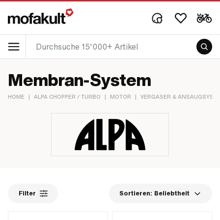
Membran-System
HOME
|
ALPA CHOPPER / TURBO
|
MOTOR
|
VERGASER & ANSAUGSYST
Filter
Sortieren:
Beliebtheit