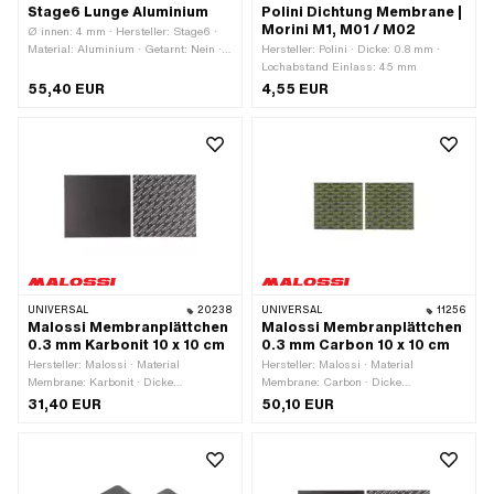
Stage6 Lunge Aluminium
Polini Dichtung Membrane |
Morini M1, M01 / M02
Ø innen: 4 mm · Hersteller: Stage6 ·
Material: Aluminium · Getarnt: Nein ·
Hersteller: Polini · Dicke: 0.8 mm ·
Oberfläche: verchromt · Farbe: Chrom ·
Lochabstand Einlass: 45 mm
Ø Anschluss aussen: 6 mm ·
55,40 EUR
4,55 EUR
Befestigungsart: Kabelbinder ·
Gesamthöhe: 40 mm · Gesamtlänge:
105 mm · Gesamtlänge: 125 mm ·
Anwendungsbereich: Tuning
UNIVERSAL
20238
UNIVERSAL
11256
Malossi Membranplättchen
Malossi Membranplättchen
0.3 mm Karbonit 10 x 10 cm
0.3 mm Carbon 10 x 10 cm
Hersteller: Malossi · Material
Hersteller: Malossi · Material
Membrane: Karbonit · Dicke
Membrane: Carbon · Dicke
Membranplättchen: 0.3 mm ·
Membranplättchen: 0.3 mm ·
31,40 EUR
50,10 EUR
Gesamtlänge: 100 mm · Breite: 100
Gesamtlänge: 100 mm · Breite: 100
mm · Anwendungsbereich: Tuning
mm · Anwendungsbereich: Tuning