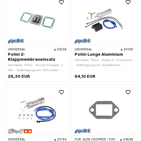
UNIVERSAL
21638
UNIVERSAL
20316
Polini 2-
Polini Lunge Aluminium
Klappmembraneinsatz
Hersteller: Polini · Material: Aluminium
Hersteller: Polini · Anzahl Klappen: 2
· Befestigungsart: Kabelbinder ·
Stk. · Befestigungsart: Schrauben · Ø
Gesamthöhe: 40 mm · Gesamtlänge:
Befestigungsloch: 5.3 mm · Lochbild
105 mm · Anwendungsbereich: Tuning
26,30 EUR
64,10 EUR
[mm]: 39 x 36/32 mm · Anzahl
Befestigungspunkte: 4 Stk. · Dicke: 2
mm · Anwendungsbereich: Tuning
UNIVERSAL
21794
FÜR:
ALPA CHOPPER / TURBO · MALAGUTI
24648