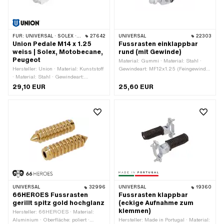
FÜR:
UNIVERSAL · SOLEX · MBK / MOTOBÉCANE · PEUGEOT
27642
UNIVERSAL
22303
Union Pedale M14 x 1.25
Fussrasten einklappbar
weiss | Solex, Motobecane,
rund (mit Gewinde)
Peugeot
Material: Gummi · Material: Stahl ·
Hersteller: Union · Material: Kunststoff
Gewindeart: MF12x1.25 (Feingewinde)
· Material: Stahl · Gewindeart:
· Farbe: schwarz · Ø aussen: 36 mm ·
MF14x1.25 (Feingewinde) · Farbe:
Gesamtlänge: 100 mm · Reflektoren:
29,10 EUR
25,60 EUR
silber · Farbe: weiss · Antrieb:
Nein
Aussenzweikant · Reflektoren: Nein
UNIVERSAL
32996
UNIVERSAL
19360
66HEROES Fussrasten
Fussrasten klappbar
gerillt spitz gold hochglanz
(eckige Aufnahme zum
klemmen)
Hersteller: 66HEROES · Material:
Aluminium · Oberfläche: poliert ·
Hersteller: Made in Portugal · Material: