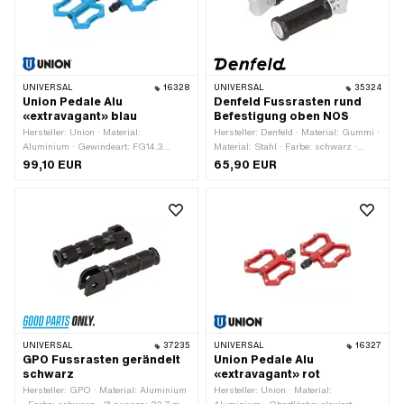
UNIVERSAL
16328
UNIVERSAL
35324
Union Pedale Alu
Denfeld Fussrasten rund
«extravagant» blau
Befestigung oben NOS
Hersteller: Union · Material:
Hersteller: Denfeld · Material: Gummi ·
Aluminium · Gewindeart: FG14.3
Material: Stahl · Farbe: schwarz ·
(9/16" 20G) · Farbe: blau · Antrieb:
Farbe: silber · Breite: 35 mm · Höhe:
99,10 EUR
65,90 EUR
Aussensechskant · Antrieb:
35 mm · Höhe: 55 mm · Oberfläche:
Innensechskant · Oberfläche: eloxiert ·
verzinkt (blau) · Gesamtlänge: 120
Reflektoren: Nein
mm · Gesamtlänge: 125 mm ·
Reflektoren: Nein
UNIVERSAL
37235
UNIVERSAL
16327
GPO Fussrasten gerändelt
Union Pedale Alu
schwarz
«extravagant» rot
Hersteller: GPO · Material: Aluminium
Hersteller: Union · Material: