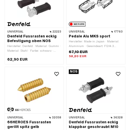
UNIVERSAL
22223
UNIVERSAL
17760
Denfeld Fussrasten eckig
Pedale Alu MKS sport
Befestigung oben NOS
Hersteller: Made in Japan · Material:
Hersteller: Denfeld · Material: Gummi ·
Aluminium · Gewindeart: FG14.3
Material: Stahl · Farbe: schwarz ·
(9/16" 20G) · Farbe: schwarz · Farbe:
67,10 EUR
Breite: 50 mm · Ø innen: 12.5 mm ·
silber · Antrieb: Aussenzweikant ·
58,20 EUR
62,90 EUR
Höhe: 35 mm · Gesamtlänge: 130 mm ·
Antrieb: Innensechskant · Reflektoren:
Reflektoren: Nein
Nein
NOS
UNIVERSAL
32058
UNIVERSAL
36328
66HEROES Fussrasten
Denfeld Fussrasten eckig
gerillt spitz gelb
klappbar geschraubt M10