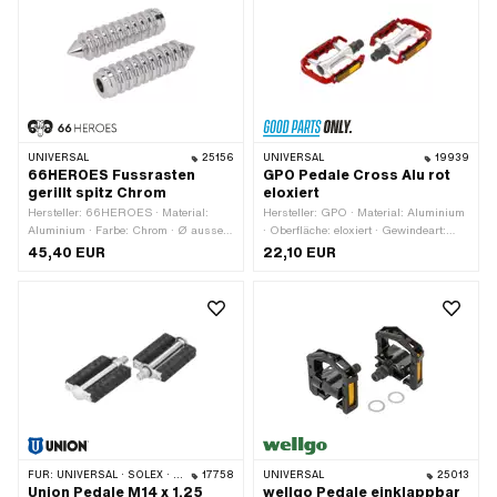
UNIVERSAL
25156
UNIVERSAL
19939
66HEROES Fussrasten
GPO Pedale Cross Alu rot
gerillt spitz Chrom
eloxiert
Hersteller: 66HEROES · Material:
Hersteller: GPO · Material: Aluminium
Aluminium · Farbe: Chrom · Ø aussen:
· Oberfläche: eloxiert · Gewindeart:
34 mm · Ø innen: 16.1 mm ·
FG14.3 (9/16" 20G) · Farbe: rot ·
45,40 EUR
22,10 EUR
Oberfläche: verchromt · Gesamtlänge:
Antrieb: Aussensechskant · Antrieb:
126 mm · Tiefe: 62 mm · Reflektoren:
Innensechskant · Reflektoren: Ja
Nein
FÜR:
UNIVERSAL · SOLEX · MBK / MOTOBÉCANE · PEUGEOT
17758
UNIVERSAL
25013
Union Pedale M14 x 1.25
wellgo Pedale einklappbar