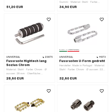
Oberfläche: vergoldet · Farbe: gold · Ø
Gummi · Material: Stahl · Farbe:
innen: 16 mm · Ø aussen: 34 mm ·
schwarz · Breite: 40 mm · Höhe: 90
51,20 EUR
34,90 EUR
Gesamtlänge: 126 mm · Tiefe: 62 mm
mm · Antrieb: Aussenzweikant ·
· Reflektoren: Nein
Gesamtlänge: 140 mm · Reflektoren:
Nein
UNIVERSAL
23875
UNIVERSAL
11973
Fussraste Hightech lang
Fussrasten U-Form gedreht
Sozius Chrom
Hersteller: Made in Portugal · Material:
Material: Stahl · Farbe: Chrom · Ø
Stahl · Farbe: Chrom · Ø aussen: 22
aussen: 28 mm · Oberfläche:
mm · Breite: 45 mm · Ø innen: 16.3
verchromt · Gesamtlänge: 82 mm ·
mm · Oberfläche: verchromt ·
28,60 EUR
32,60 EUR
Reflektoren: Nein
Reflektoren: Nein