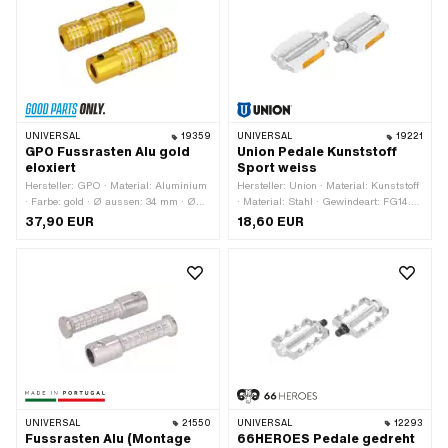
UNIVERSAL
19359
UNIVERSAL
19221
GPO Fussrasten Alu gold
Union Pedale Kunststoff
eloxiert
Sport weiss
Hersteller: GPO · Material: Aluminium
Hersteller: Union · Material: Kunststoff
· Farbe: gold · Ø aussen: 34 mm · Ø
· Material: Stahl · Gewindeart: FG14.3
innen: 16.1 mm · Oberfläche: eloxiert ·
(9/16" 20G) · Farbe: silber · Farbe:
37,90 EUR
18,60 EUR
Tiefe: 29 mm · Reflektoren: Nein
weiss · Antrieb: Aussenzweikant ·
Antrieb: Innensechskant · Reflektoren:
Ja
UNIVERSAL
21550
UNIVERSAL
12293
Fussrasten Alu (Montage
66HEROES Pedale gedreht