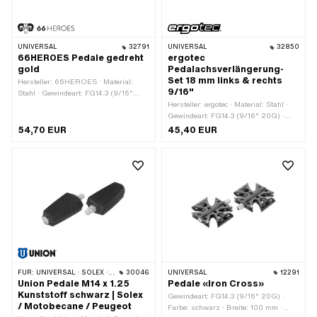
UNIVERSAL
32791
UNIVERSAL
32850
66HEROES Pedale gedreht
ergotec
gold
Pedalachsverlängerung-
Set 18 mm links & rechts
Hersteller: 66HEROES · Material:
9/16"
Stahl · Gewindeart: FG14.3 (9/16"
20G) · Farbe: gold · Breite: 76 mm ·
Hersteller: ergotec · Material: Stahl ·
Antrieb: Aussenvierkant · Oberfläche:
Gewindeart: FG14.3 (9/16" 20G) ·
poliert · Oberfläche: vergoldet ·
Farbe: anthrazit · Oberfläche:
54,70 EUR
45,40 EUR
Gesamtlänge: 133 mm ·
verchromt · Gesamtlänge: 30.1 mm
Schlüsselweite: 15 mm · Reflektoren:
Nein
FÜR:
UNIVERSAL · SOLEX · MBK / MOTOBÉCANE · PEUGEOT
30046
UNIVERSAL
12291
Union Pedale M14 x 1.25
Pedale «Iron Cross»
Kunststoff schwarz | Solex
Gewindeart: FG14.3 (9/16" 20G) ·
/ Motobecane / Peugeot
Farbe: schwarz · Breite: 100 mm ·