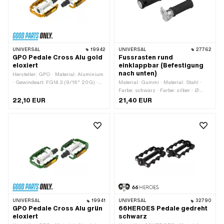
UNIVERSAL
19942
UNIVERSAL
27762
GPO Pedale Cross Alu gold
Fussrasten rund
eloxiert
einklappbar (Befestigung
nach unten)
Hersteller: GPO · Material: Aluminium
· Gewindeart: FG14.3 (9/16" 20G) ·
Material: Gummi · Material: Stahl ·
Farbe: gold · Antrieb:
Farbe: schwarz · Farbe: silber · Ø
Aussensechskant · Antrieb:
aussen: 30 mm · Ø innen: 12.5 mm ·
22,10 EUR
21,40 EUR
Innensechskant · Oberfläche: eloxiert ·
Gesamtlänge: 130 mm · Reflektoren:
Reflektoren: Ja
Nein
UNIVERSAL
19941
UNIVERSAL
32790
GPO Pedale Cross Alu grün
66HEROES Pedale gedreht
eloxiert
schwarz