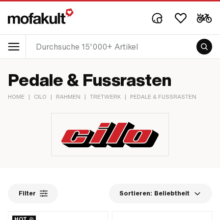
Pedale & Fussrasten
HOME
|
CILO
|
RAHMEN
|
TRETWERK
|
PEDALE & FUSSRASTEN
Filter
Sortieren:
Beliebtheit
HOT