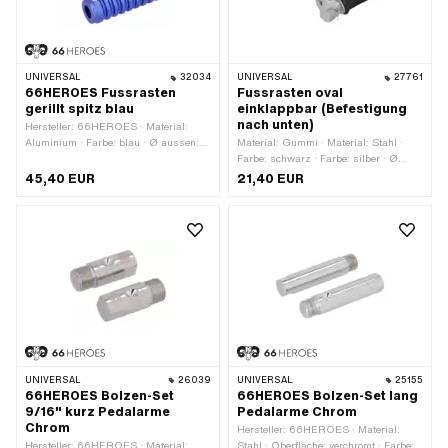
UNIVERSAL
32034
UNIVERSAL
27761
66HEROES Fussrasten
Fussrasten oval
gerillt spitz blau
einklappbar (Befestigung
nach unten)
Hersteller: 66HEROES · Material:
Aluminium · Farbe: blau · Ø aussen:
Material: Gummi · Material: Stahl ·
34 mm · Ø innen: 16 mm · Oberfläche:
Farbe: schwarz · Farbe: silber · Ø
eloxiert · Gesamtlänge: 126 mm ·
innen: 12.5 mm · Gesamtlänge: 130
45,40 EUR
21,40 EUR
Tiefe: 62 mm · Reflektoren: Nein
mm · Reflektoren: Nein · Breite: 45 mm
· Höhe: 35 mm
UNIVERSAL
26039
UNIVERSAL
25155
66HEROES Bolzen-Set
66HEROES Bolzen-Set lang
9/16" kurz Pedalarme
Pedalarme Chrom
Chrom
Hersteller: 66HEROES · Material:
Hersteller: 66HEROES · Material:
Stahl · Oberfläche: verchromt · Farbe: