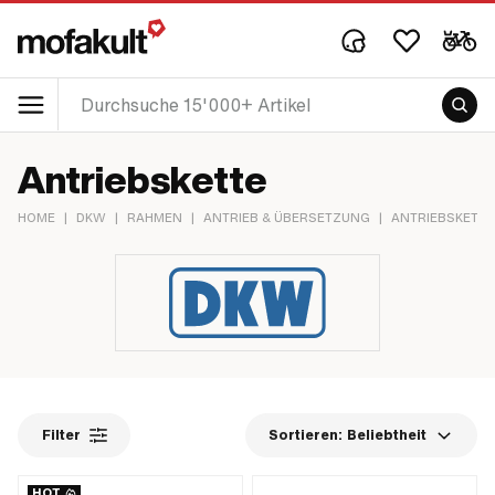
Antriebskette
HOME
|
DKW
|
RAHMEN
|
ANTRIEB & ÜBERSETZUNG
|
ANTRIEBSKETTE
Filter
Sortieren:
Beliebtheit
HOT