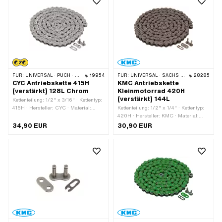
FÜR:
UNIVERSAL · PUCH · SACHS · PONY / CILO (BETA 521 & 512) · ZÜNDAPP BELMONDO · TOMOS · BYE BIKE
19954
FÜR:
UNIVERSAL · SACHS · KREIDLER
28285
CYC Antriebskette 415H
KMC Antriebskette
(verstärkt) 128L Chrom
Kleinmotorrad 420H
(verstärkt) 144L
Kettenteilung: 1/2" x 3/16" · Kettentyp:
415H · Hersteller: CYC · Material:
Kettenteilung: 1/2" x 1/4" · Kettentyp:
Stahl · Farbe: Chrom · Anzahl
420H · Hersteller: KMC · Material:
Kettenglieder: 128 Stk. · Abrollumfang:
Stahl · Anzahl Kettenglieder: 144 Stk. ·
34,90 EUR
30,90 EUR
1626 mm · Kettenschloss-Art:
Abrollumfang: 1829 mm ·
Federverschluss · Oberfläche: lackiert
Kettenschloss-Art: Federverschluss ·
Oberfläche: roh