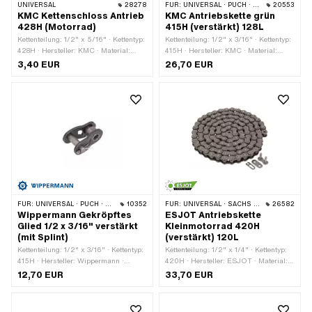
UNIVERSAL
28278
FÜR:
UNIVERSAL · PUCH · SACHS · PONY / CILO (BETA 521 & 512) · ZÜNDAPP BELMONDO · TOMOS · BYE BIKE
20553
KMC Kettenschloss Antrieb
KMC Antriebskette grün
428H (Motorrad)
415H (verstärkt) 128L
Kettenteilung: 1/2" x 5/16" · Kettentyp:
Kettenteilung: 1/2" x 3/16" · Kettentyp:
428H · Hersteller: KMC · Material:
415H · Hersteller: KMC · Material:
Stahl · Anzahl Kettenglieder: 1 Stk. ·
Stahl · Farbe: grün · Anzahl
3,40 EUR
26,70 EUR
Kettenschloss-Art: Federverschluss ·
Kettenglieder: 128 Stk. · Abrollumfang:
Oberfläche: roh · Ø Stift: 4.45 mm
1626 mm · Kettenschloss-Art:
Federverschluss · Oberfläche: lackiert
FÜR:
UNIVERSAL · PUCH · SACHS · PONY / CILO (BETA 521 & 512) · ZÜNDAPP BELMONDO · TOMOS · BYE BIKE
10352
FÜR:
UNIVERSAL · SACHS · KREIDLER
26582
Wippermann Gekröpftes
ESJOT Antriebskette
Glied 1/2 x 3/16" verstärkt
Kleinmotorrad 420H
(mit Splint)
(verstärkt) 120L
Kettenteilung: 1/2" x 3/16" · Kettentyp:
Kettenteilung: 1/2" x 1/4" · Kettentyp:
415H · Hersteller: Wippermann ·
420H · Hersteller: ESJOT · Material:
Material: Stahl · Anzahl Kettenglieder:
Stahl · Anzahl Kettenglieder: 120 Stk. ·
12,70 EUR
33,70 EUR
1 Stk. · Kettenschloss-Art: Gekröpftes
Abrollumfang: 1524 mm ·
Glied · Oberfläche: roh · Ø Bohrung:
Kettenschloss-Art: Federverschluss ·
4.25 mm · Ø Stift: 4.17 mm
Oberfläche: roh