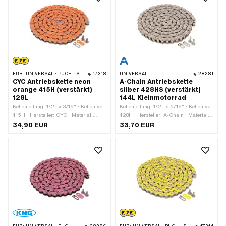
FÜR:
UNIVERSAL · PUCH · SACHS · PONY / CILO (BETA 521 & 512) · ZÜNDAPP BELMONDO · TOMOS · BYE BIKE
17318
UNIVERSAL
28281
CYC Antriebskette neon
A-Chain Antriebskette
orange 415H (verstärkt)
silber 428HS (verstärkt)
128L
144L Kleinmotorrad
Kettenteilung: 1/2" x 3/16" · Kettentyp:
Kettenteilung: 1/2" x 5/16" · Kettentyp:
415H · Hersteller: CYC · Material:
428H · Hersteller: A-Chain · Material:
Stahl · Farbe: orange · Anzahl
Stahl · Farbe: silber · Anzahl
34,90 EUR
33,70 EUR
Kettenglieder: 128 Stk. · Abrollumfang:
Kettenglieder: 144 Stk. · Abrollumfang:
1626 mm · Kettenschloss-Art:
1829 mm · Kettenschloss-Art:
Federverschluss · Oberfläche: lackiert
Federverschluss · Oberfläche:
vernickelt