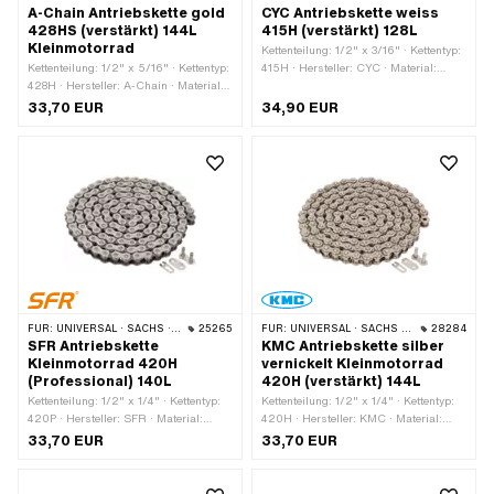
A-Chain Antriebskette gold
CYC Antriebskette weiss
428HS (verstärkt) 144L
415H (verstärkt) 128L
Kleinmotorrad
Kettenteilung: 1/2" x 3/16" · Kettentyp:
Kettenteilung: 1/2" x 5/16" · Kettentyp:
415H · Hersteller: CYC · Material:
428H · Hersteller: A-Chain · Material:
Stahl · Farbe: weiss · Anzahl
Stahl · Farbe: gold · Anzahl
Kettenglieder: 128 Stk. · Abrollumfang:
33,70 EUR
34,90 EUR
Kettenglieder: 144 Stk. · Abrollumfang:
1626 mm · Kettenschloss-Art:
1829 mm · Kettenschloss-Art:
Federverschluss · Oberfläche: lackiert
Federverschluss · Oberfläche: lackiert
FÜR:
UNIVERSAL · SACHS · KREIDLER
25265
FÜR:
UNIVERSAL · SACHS · KREIDLER
28284
SFR Antriebskette
KMC Antriebskette silber
Kleinmotorrad 420H
vernickelt Kleinmotorrad
(Professional) 140L
420H (verstärkt) 144L
Kettenteilung: 1/2" x 1/4" · Kettentyp:
Kettenteilung: 1/2" x 1/4" · Kettentyp:
420P · Hersteller: SFR · Material:
420H · Hersteller: KMC · Material:
Stahl · Farbe: gold · Anzahl
Stahl · Farbe: silber · Anzahl
33,70 EUR
33,70 EUR
Kettenglieder: 140 Stk. · Abrollumfang:
Kettenglieder: 144 Stk. · Abrollumfang:
1778 mm · Kettenschloss-Art:
1829 mm · Kettenschloss-Art:
Federverschluss · Oberfläche: lackiert
Federverschluss · Oberfläche: