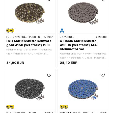
FÜR:
UNIVERSAL · PUCH · SACHS · PONY / CILO (BETA 521 & 512) · ZÜNDAPP BELMONDO · TOMOS · BYE BIKE
17321
UNIVERSAL
28280
CYC Antriebskette schwarz-
A-Chain Antriebskette
gold 415H (verstärkt) 128L
428HS (verstärkt) 144L
Kleinmotorrad
Kettenteilung: 1/2" x 3/16" · Kettentyp:
415H · Hersteller: CYC · Material:
Kettenteilung: 1/2" x 5/16" · Kettentyp:
Stahl · Farbe: gold · Farbe: schwarz ·
428H · Hersteller: A-Chain · Material:
Anzahl Kettenglieder: 128 Stk. ·
Stahl · Anzahl Kettenglieder: 144 Stk. ·
34,90 EUR
28,40 EUR
Abrollumfang: 1626 mm ·
Abrollumfang: 1829 mm ·
Kettenschloss-Art: Federverschluss ·
Kettenschloss-Art: Federverschluss ·
Oberfläche: lackiert
Oberfläche: roh