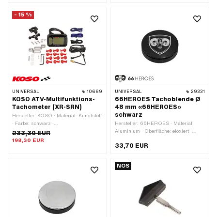
mm
- 15 %
UNIVERSAL
10669
UNIVERSAL
29331
KOSO ATV-Multifunktions-
66HEROES Tachoblende Ø
Tachometer (XR-SRN)
48 mm «66HEROES»
schwarz
Hersteller: KOSO · Material: Kunststoff
· Farbe: schwarz ·
Hersteller: 66HEROES · Material:
Höchstgeschwindigkeit: 360 Km/h ·
Aluminium · Oberfläche: eloxiert ·
233,30 EUR
Beleuchtung: LED · Signalart Tacho:
Farbe: schwarz · Ø Befestigungsloch:
198,30 EUR
33,70 EUR
GPS / digital · Gesamtlänge: 116.3
48 mm
mm · Tiefe: 32.3 mm · Gesamthöhe:
72.4 mm
NOS