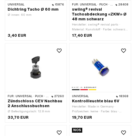
UNIVERSAL
15876
FÜR:
UNIVERSAL · PUCH · SACHS
28408
Dichtring Tacho Ø 60 mm
swiing® revival
Tachoabdeckung «ZKW» Ø
Ø innen: 60 mm
48 mm schwarz
Hersteller: swiing® revival parts ·
Material: Kunststoff · Farbe: schwarz ·
Ø Befestigungsloch: 48 mm
3,40 EUR
17,40 EUR
FÜR:
UNIVERSAL · PUCH · SACHS · PONY / CILO (BETA 521 & 512) · ZÜNDAPP BELMONDO · HERCULES
27260
UNIVERSAL
18368
Zündschloss CEV Nachbau
Kontrollleuchte blau 6V
2 Anschlussbuchsen
Hersteller: Made in Germany ·
Ø Befestigungsloch: 12.8 mm
Prüfzeichen: keine · Farbe: blau ·
Spannung: 6 V · Ø aussen: 16 mm ·
33,70 EUR
19,70 EUR
Gesamtlänge: 35 mm · LED: Nein
NOS