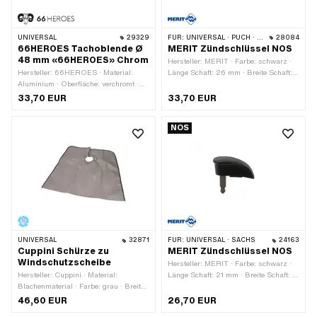
UNIVERSAL
29329
FÜR:
UNIVERSAL · PUCH · SACHS · ZÜNDAPP BELMONDO
28084
66HEROES Tachoblende Ø
MERIT Zündschlüssel NOS
48 mm «66HEROES» Chrom
Hersteller: MERIT · Farbe: schwarz ·
Hersteller: 66HEROES · Material:
Länge Schaft: 26 mm · Breite Schaft:
Aluminium · Oberfläche: verchromt ·
6 mm · Gesamtlänge: 54 mm
Farbe: Chrom · Ø Befestigungsloch: 48
33,70 EUR
33,70 EUR
mm
NOS
UNIVERSAL
32871
FÜR:
UNIVERSAL · SACHS
24163
Cuppini Schürze zu
MERIT Zündschlüssel NOS
Windschutzscheibe
Hersteller: MERIT · Farbe: schwarz ·
Hersteller: Cuppini · Material:
Länge Schaft: 21 mm · Breite Schaft: 6
Blachenmaterial · Farbe: grau · Breite:
mm · Gesamtlänge: 40 mm
700 mm · Höhe: 600 mm
46,60 EUR
26,70 EUR