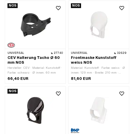
NOS
NOS
UNIVERSAL
27740
UNIVERSAL
32629
CEV Halterung Tacho Ø 60
Frontmaske Kunststoff
mm NOS
weiss NOS
Hersteller: CEV · Material: Kunststoff ·
Material: Kunststoff · Farbe: weiss · Ø
Farbe: schwarz · Ø innen: 60 mm
innen: 129 mm · Breite: 210 mm ·
Breite: 265 mm · Höhe: 325 mm ·
66,40 EUR
81,60 EUR
Tiefe: 100 mm · Anzahl
Befestigungspunkte: 2 Stk.
NOS