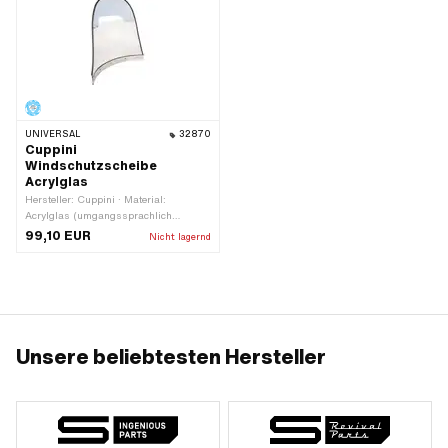
UNIVERSAL
32870
Cuppini
Windschutzscheibe
Acrylglas
Hersteller: Cuppini · Material:
Acrylglas (umgangssprachlich
bekannt als Plexiglas) · Breite: 540
99,10 EUR
Nicht lagernd
mm · Höhe: 530 mm
Unsere beliebtesten Hersteller