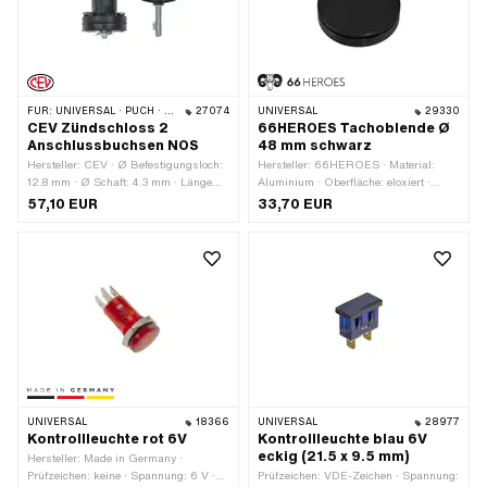
FÜR:
UNIVERSAL · PUCH · SACHS · PONY / CILO (BETA 521 & 512)
27074
UNIVERSAL
29330
CEV Zündschloss 2
66HEROES Tachoblende Ø
Anschlussbuchsen NOS
48 mm schwarz
Hersteller: CEV · Ø Befestigungsloch:
Hersteller: 66HEROES · Material:
12.8 mm · Ø Schaft: 4.3 mm · Länge
Aluminium · Oberfläche: eloxiert ·
Schaft: 22 mm
Farbe: schwarz · Ø Befestigungsloch:
57,10 EUR
33,70 EUR
48 mm
UNIVERSAL
18366
UNIVERSAL
28977
Kontrollleuchte rot 6V
Kontrollleuchte blau 6V
eckig (21.5 x 9.5 mm)
Hersteller: Made in Germany ·
Prüfzeichen: keine · Spannung: 6 V ·
Prüfzeichen: VDE-Zeichen · Spannung: