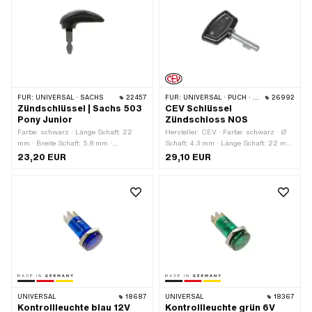
FÜR:
UNIVERSAL · SACHS
22457
FÜR:
UNIVERSAL · PUCH · SACHS · PONY / CILO (BETA 521 & 512)
26992
Zündschlüssel | Sachs 503
CEV Schlüssel
Pony Junior
Zündschloss NOS
Farbe: schwarz · Länge Schaft: 22
Hersteller: CEV · Farbe: schwarz · Ø
mm · Breite Schaft: 5.8 mm ·
Schaft: 4.3 mm · Länge Schaft: 22 mm
Gesamtlänge: 39 mm
· Gesamtlänge: 41 mm
23,20 EUR
29,10 EUR
UNIVERSAL
18687
UNIVERSAL
18367
Kontrollleuchte blau 12V
Kontrollleuchte grün 6V