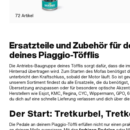
72
Artikel
Ersatzteile und Zubehör für 
deines Piaggio-Töfflis
Die Antriebs-Baugruppe deines Töfflis sorgt dafür, dass die im
Hinterrad übertragen wird. Zum Starten des Mofas benötigst du
unterbricht den Kraftschluss, sobald der Motor läuft. So ist ge
unserem Sortiment findest du alle Ersatzeile, die du benötigs
Übersetzung anzupassen oder für besondere optische Akzente
Herstellern wie Esjot, KMC, Regina, CYC, Wippermann, GPO, 66
du dich auf eine schnelle Lieferung verlassen und dich über die 
Der Start: Tretkurbel, Tret
Die Pedale an deinem Piaggio-Töffli erfüllen nicht nur einen 
an deinem Mofa avancieren. Mit den
farbigen Pedalen
oder Mo