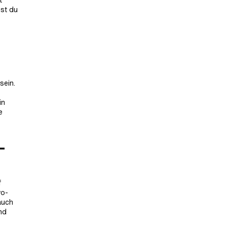
est du
sein.
in
e
-
f
vo-
auch
nd