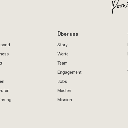
Über uns
rsand
Story
iness
Werte
kt
Team
Engagement
en
Jobs
rufen
Medien
ehrung
Mission