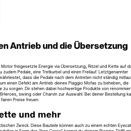
den Antrieb und die Übersetzung
 Motor freigesetzte Energie via Übersetzung, Ritzel und Kette auf d
 zudem Pedale, eine Tretkurbel und einen Freilauf. Letztgenannter
währleistet, dass die Pedale nach dem Antreten nicht ständig mitlauf
t, um einen Defekt am Antrieb deines Piaggio Mofas zu beheben, die
 zu sorgen. Dir stehen dabei hochwertige Produkte von renommier
Heroes, swiing oder Charvin zur Auswahl. Bei deiner Bestellung k
fairen Preise freuen.
kette und mehr
praktischen Zweck. Diese Bauteile können auch zu einem echten Eyeca
dellen in Form des "Iron Cross" kannst du deinem Piaggio-Töffli mi