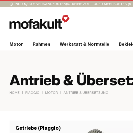
NUR 5,90 € VERSANDKOSTEN
KEINE ZOLL- ODER MEHRKOSTEN
Motor
Rahmen
Werkstatt & Normteile
Bekle
Antrieb & Überse
|
|
|
HOME
PIAGGIO
MOTOR
ANTRIEB & ÜBERSETZUNG
Getriebe (Piaggio)