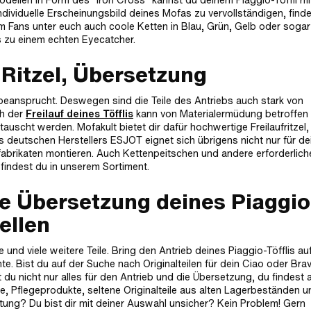
ividuelle Erscheinungsbild deines Mofas zu vervollständigen, find
m Fans unter euch auch coole Ketten in Blau, Grün, Gelb oder sogar
is zu einem echten Eyecatcher.
 Ritzel, Übersetzung
beansprucht. Deswegen sind die Teile des Antriebs auch stark von
ch der
Freilauf deines Töfflis
kann von Materialermüdung betroffen 
uscht werden. Mofakult bietet dir dafür hochwertige Freilaufritzel,
 deutschen Herstellers ESJOT eignet sich übrigens nicht nur für de
fabrikaten montieren. Auch Kettenpeitschen und andere erforderlich
findest du in unserem Sortiment.
ie Übersetzung deines Piaggio
ellen
nd viele weitere Teile. Bring den Antrieb deines Piaggio-Töfflis au
e. Bist du auf der Suche nach Originalteilen für dein Ciao oder Bra
u nicht nur alles für den Antrieb und die Übersetzung, du findest 
fe, Pflegeprodukte, seltene Originalteile aus alten Lagerbeständen u
tung? Du bist dir mit deiner Auswahl unsicher? Kein Problem! Gern