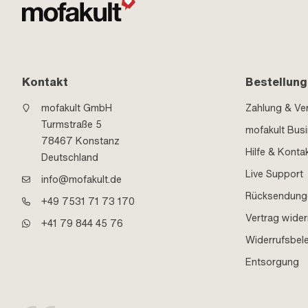
Kontakt
Bestellung
mofakult GmbH
Zahlung & Ve
Turmstraße 5
mofakult Bus
78467 Konstanz
Hilfe & Konta
Deutschland
Live Support
info@mofakult.de
Rücksendung
+49 7531 71 73 170
Vertrag wider
+41 79 844 45 76
Widerrufsbel
Entsorgung