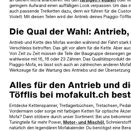
geringem Aufwand einen auffälligen Look verpassen. Um das ind
auch passende Tretketten dazu, denn wir führen für die Custo
Violett. Mit diesen Teilen wird der Antrieb deines Piaggio-Töffl
Die Qual der Wahl: Antrieb,
Antrieb und Kette des Mofas werden während der Fahrt stark 
Verschleiss betroffen. Das gilt vor allem für die Kette. Aber au
Von Zeit zu Zeit müssen die Teile der Baugruppe deswegen geta
wahlweise mit 16, 18 oder 23 Zähnen. Das Qualitätsprodukt des
Piaggio-Mofa, es lässt sich auch an zahlreichen anderen Mofa
Werkzeuge für die Wartung des Antriebs und der Übersetzung 
Alles für den Antrieb und d
Töfflis bei mofakult.ch best
Entdecke Kettenspanner, Tretlagerbüchsen, Tretachsen, Pedale u
Vordermann oder sorge mit farbigen Ketten für optische Akzent
Mofa? Dann stöbere durch unser Sortiment. Bei uns bekommst d
Tuningteile für mehr Power,
Motor- und Mischöl
, Schmierstof
natürlich den legendären Mofakalender. Du benötigst eine Bera