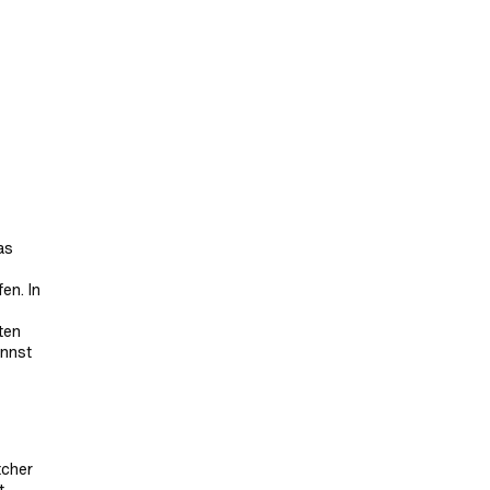
as
en. In
ten
annst
tcher
t