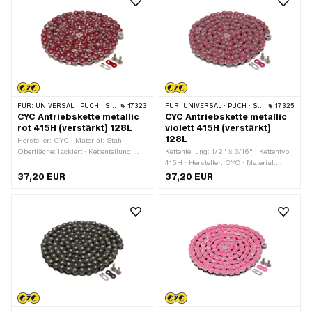
FÜR:
UNIVERSAL · PUCH · SACHS · PONY / CILO (BETA 521 & 512) · ZÜNDAPP BELMONDO · TOMOS · BYE BIKE
17323
FÜR:
UNIVERSAL · PUCH · SACHS · PONY / CILO (BETA 521 & 512) · ZÜNDAPP BELMONDO · TOMOS · BYE BIKE
17325
CYC Antriebskette metallic
CYC Antriebskette metallic
rot 415H (verstärkt) 128L
violett 415H (verstärkt)
128L
Hersteller: CYC · Material: Stahl ·
Oberfläche: lackiert · Kettenteilung:
Kettenteilung: 1/2" x 3/16" · Kettentyp:
1/2" x 3/16" · Kettentyp: 415H ·
415H · Hersteller: CYC · Material:
Abrollumfang: 1626 mm · Anzahl
Stahl · Oberfläche: lackiert · Farbe:
37,20 EUR
37,20 EUR
Kettenglieder: 128 Stk. · Kettenschloss-
violett · Anzahl Kettenglieder: 128 Stk. ·
Art: Federverschluss · Farbe: rot
Abrollumfang: 1626 mm ·
Kettenschloss-Art: Federverschluss