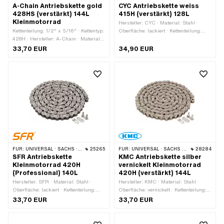
A-Chain Antriebskette gold
CYC Antriebskette weiss
428HS (verstärkt) 144L
415H (verstärkt) 128L
Kleinmotorrad
Hersteller: CYC · Material: Stahl ·
Kettenteilung: 1/2" x 5/16" · Kettentyp:
Oberfläche: lackiert · Kettenteilung:
428H · Hersteller: A-Chain · Material:
1/2" x 3/16" · Kettentyp: 415H ·
Stahl · Oberfläche: lackiert · Farbe:
Abrollumfang: 1626 mm · Anzahl
33,70 EUR
34,90 EUR
gold · Anzahl Kettenglieder: 144 Stk. ·
Kettenglieder: 128 Stk. · Kettenschloss-
Abrollumfang: 1829 mm ·
Art: Federverschluss · Farbe: weiss
Kettenschloss-Art: Federverschluss
FÜR:
UNIVERSAL · SACHS · KREIDLER
25265
FÜR:
UNIVERSAL · SACHS · KREIDLER
28284
SFR Antriebskette
KMC Antriebskette silber
Kleinmotorrad 420H
vernickelt Kleinmotorrad
(Professional) 140L
420H (verstärkt) 144L
Hersteller: SFR · Material: Stahl ·
Hersteller: KMC · Material: Stahl ·
Oberfläche: lackiert · Kettenteilung:
Oberfläche: vernickelt · Kettenteilung:
1/2" x 1/4" · Kettentyp: 420P ·
1/2" x 1/4" · Kettentyp: 420H ·
33,70 EUR
33,70 EUR
Abrollumfang: 1778 mm · Anzahl
Abrollumfang: 1829 mm · Anzahl
Kettenglieder: 140 Stk. · Kettenschloss-
Kettenglieder: 144 Stk. · Kettenschloss-
Art: Federverschluss · Farbe: gold
Art: Federverschluss · Farbe: silber