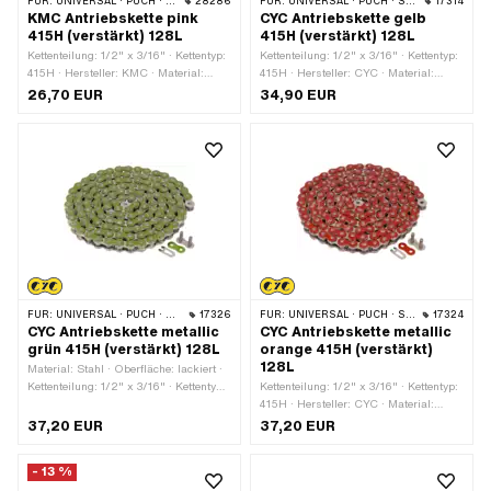
FÜR:
UNIVERSAL · PUCH · SACHS · PONY / CILO (BETA 521 & 512) · ZÜNDAPP BELMONDO · TOMOS · BYE BIKE
28286
FÜR:
UNIVERSAL · PUCH · SACHS · PONY / CILO (BETA 521 & 512) · ZÜNDAPP BELMONDO · TOMOS · BYE BIKE
17314
KMC Antriebskette pink
CYC Antriebskette gelb
415H (verstärkt) 128L
415H (verstärkt) 128L
Kettenteilung: 1/2" x 3/16" · Kettentyp:
Kettenteilung: 1/2" x 3/16" · Kettentyp:
415H · Hersteller: KMC · Material:
415H · Hersteller: CYC · Material:
Stahl · Oberfläche: lackiert · Farbe:
Stahl · Oberfläche: lackiert · Farbe:
26,70 EUR
34,90 EUR
pink · Anzahl Kettenglieder: 128 Stk. ·
gelb · Anzahl Kettenglieder: 128 Stk. ·
Abrollumfang: 1626 mm ·
Abrollumfang: 1626 mm ·
Kettenschloss-Art: Federverschluss
Kettenschloss-Art: Federverschluss
FÜR:
UNIVERSAL · PUCH · SACHS · PONY / CILO (BETA 521 & 512) · ZÜNDAPP BELMONDO · TOMOS · BYE BIKE
17326
FÜR:
UNIVERSAL · PUCH · SACHS · PONY / CILO (BETA 521 & 512) · ZÜNDAPP BELMONDO · TOMOS · BYE BIKE
17324
CYC Antriebskette metallic
CYC Antriebskette metallic
grün 415H (verstärkt) 128L
orange 415H (verstärkt)
128L
Material: Stahl · Oberfläche: lackiert ·
Kettenteilung: 1/2" x 3/16" · Kettentyp:
Kettenteilung: 1/2" x 3/16" · Kettentyp:
415H · Hersteller: CYC · Abrollumfang:
415H · Hersteller: CYC · Material:
1626 mm · Anzahl Kettenglieder: 128
Stahl · Oberfläche: lackiert · Farbe:
37,20 EUR
37,20 EUR
Stk. · Kettenschloss-Art:
orange · Anzahl Kettenglieder: 128 Stk.
Federverschluss · Farbe: grün
· Abrollumfang: 1626 mm ·
- 13 %
Kettenschloss-Art: Federverschluss