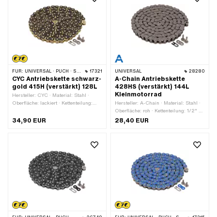
mm
FÜR:
UNIVERSAL · PUCH · SACHS · PONY / CILO (BETA 521 & 512) · ZÜNDAPP BELMONDO · TOMOS · BYE BIKE
17321
UNIVERSAL
28280
CYC Antriebskette schwarz-
A-Chain Antriebskette
gold 415H (verstärkt) 128L
428HS (verstärkt) 144L
Kleinmotorrad
Hersteller: CYC · Material: Stahl ·
Oberfläche: lackiert · Kettenteilung:
Hersteller: A-Chain · Material: Stahl ·
1/2" x 3/16" · Kettentyp: 415H ·
Oberfläche: roh · Kettenteilung: 1/2" x
Abrollumfang: 1626 mm · Anzahl
5/16" · Kettentyp: 428H ·
34,90 EUR
28,40 EUR
Kettenglieder: 128 Stk. · Kettenschloss-
Abrollumfang: 1829 mm · Anzahl
Art: Federverschluss · Farbe: gold ·
Kettenglieder: 144 Stk. · Kettenschloss-
Farbe: schwarz
Art: Federverschluss