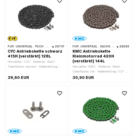
FÜR:
UNIVERSAL · PUCH · SACHS · PONY / CILO (BETA 521 & 512) · ZÜNDAPP BELMONDO · TOMOS · BYE BIKE
26747
FÜR:
UNIVERSAL · SACHS · KREIDLER
28285
CYC Antriebskette schwarz
KMC Antriebskette
415H (verstärkt) 128L
Kleinmotorrad 420H
(verstärkt) 144L
Hersteller: CYC · Material: Stahl ·
Oberfläche: lackiert · Kettenteilung:
Hersteller: KMC · Material: Stahl ·
1/2" x 3/16" · Kettentyp: 415H ·
Oberfläche: roh · Kettenteilung: 1/2" x
Abrollumfang: 1626 mm · Anzahl
1/4" · Kettentyp: 420H · Abrollumfang:
39,60 EUR
30,90 EUR
Kettenglieder: 128 Stk. · Kettenschloss-
1829 mm · Anzahl Kettenglieder: 144
Art: Federverschluss · Farbe: schwarz
Stk. · Kettenschloss-Art:
Federverschluss