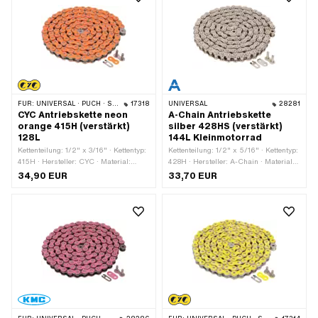
FÜR:
UNIVERSAL · PUCH · SACHS · PONY / CILO (BETA 521 & 512) · ZÜNDAPP BELMONDO · TOMOS · BYE BIKE
17318
UNIVERSAL
28281
CYC Antriebskette neon
A-Chain Antriebskette
orange 415H (verstärkt)
silber 428HS (verstärkt)
128L
144L Kleinmotorrad
Kettenteilung: 1/2" x 3/16" · Kettentyp:
Kettenteilung: 1/2" x 5/16" · Kettentyp:
415H · Hersteller: CYC · Material:
428H · Hersteller: A-Chain · Material:
Stahl · Oberfläche: lackiert · Farbe:
Stahl · Oberfläche: vernickelt · Farbe:
34,90 EUR
33,70 EUR
orange · Anzahl Kettenglieder: 128 Stk.
silber · Anzahl Kettenglieder: 144 Stk. ·
· Abrollumfang: 1626 mm ·
Abrollumfang: 1829 mm ·
Kettenschloss-Art: Federverschluss
Kettenschloss-Art: Federverschluss