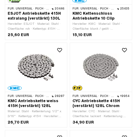
FÜR:
UNIVERSAL · PUCH · SACHS · PONY / CILO (BETA 521 & 512) · ZÜNDAPP BELMONDO · TOMOS · BYE BIKE
20446
FÜR:
UNIVERSAL · PUCH · SACHS · PONY / CILO (BETA 521 & 512) · ZÜNDAPP BELMONDO · TOMOS · BYE BIKE
25435
ESJOT Antriebskette 415H
KMC Kettenschloss
extralang (verstärkt) 130L
Antriebskette 10 Clip
Hersteller: ESJOT · Material: Stahl ·
Hersteller: KMC · Material: Stahl ·
Oberfläche: roh · Kettentyp: 415H ·
Oberfläche: blank / geölt ·
Anzahl Kettenglieder: 130 Stk. ·
Kettenteilung: 1/2" x 3/16" · Kettentyp:
25,60 EUR
15,10 EUR
Kettenteilung: 1/2" x 3/16" ·
415H · Anzahl Kettenglieder: 10 Stk. ·
Kettenschloss-Art: Federverschluss ·
Kettenschloss-Art: Federverschluss ·
Abrollumfang: 1651 mm
Ø Bohrung: 4.02 mm · Ø Stift: 3.9 mm
· Farbe: grau
FÜR:
UNIVERSAL · PUCH · SACHS · PONY / CILO (BETA 521 & 512) · ZÜNDAPP BELMONDO · TOMOS · BYE BIKE
28287
FÜR:
UNIVERSAL · PUCH · SACHS · PONY / CILO (BETA 521 & 512) · ZÜNDAPP BELMONDO · TOMOS · BYE BIKE
19954
KMC Antriebskette weiss
CYC Antriebskette 415H
415H (verstärkt) 128L
(verstärkt) 128L Chrom
Material: Stahl · Kettenteilung: 1/2" x
Hersteller: CYC · Material: Stahl ·
3/16" · Kettentyp: 415H · Hersteller:
Oberfläche: lackiert · Kettenteilung:
KMC · Oberfläche: lackiert ·
1/2" x 3/16" · Kettentyp: 415H ·
26,70 EUR
34,90 EUR
Abrollumfang: 1626 mm · Anzahl
Abrollumfang: 1626 mm · Anzahl
Kettenglieder: 128 Stk. · Kettenschloss-
Kettenglieder: 128 Stk. · Kettenschloss-
Art: Federverschluss · Farbe: weiss
Art: Federverschluss · Farbe: Chrom