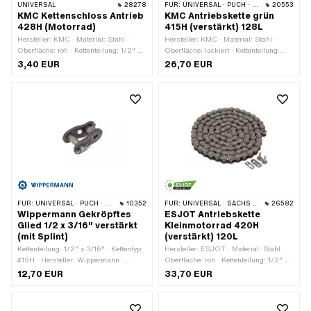
UNIVERSAL
28278
FÜR:
UNIVERSAL · PUCH · SACHS · PONY / CILO (BETA 521 & 512) · ZÜNDAPP BELMONDO · TOMOS · BYE BIKE
20553
KMC Kettenschloss Antrieb
KMC Antriebskette grün
428H (Motorrad)
415H (verstärkt) 128L
Hersteller: KMC · Material: Stahl ·
Hersteller: KMC · Material: Stahl ·
Oberfläche: roh · Kettenteilung: 1/2" x
Oberfläche: lackiert · Kettenteilung:
5/16" · Kettentyp: 428H · Anzahl
1/2" x 3/16" · Kettentyp: 415H ·
3,40 EUR
26,70 EUR
Kettenglieder: 1 Stk. · Kettenschloss-
Abrollumfang: 1626 mm · Anzahl
Art: Federverschluss · Ø Stift: 4.45
Kettenglieder: 128 Stk. · Kettenschloss-
mm
Art: Federverschluss · Farbe: grün
FÜR:
UNIVERSAL · PUCH · SACHS · PONY / CILO (BETA 521 & 512) · ZÜNDAPP BELMONDO · TOMOS · BYE BIKE
10352
FÜR:
UNIVERSAL · SACHS · KREIDLER
26582
Wippermann Gekröpftes
ESJOT Antriebskette
Glied 1/2 x 3/16" verstärkt
Kleinmotorrad 420H
(mit Splint)
(verstärkt) 120L
Kettenteilung: 1/2" x 3/16" · Kettentyp:
Hersteller: ESJOT · Material: Stahl ·
415H · Hersteller: Wippermann ·
Oberfläche: roh · Kettenteilung: 1/2" x
Material: Stahl · Oberfläche: roh ·
1/4" · Kettentyp: 420H · Abrollumfang:
12,70 EUR
33,70 EUR
Anzahl Kettenglieder: 1 Stk. ·
1524 mm · Anzahl Kettenglieder: 120
Kettenschloss-Art: Gekröpftes Glied ·
Stk. · Kettenschloss-Art:
Ø Bohrung: 4.25 mm · Ø Stift: 4.17
Federverschluss