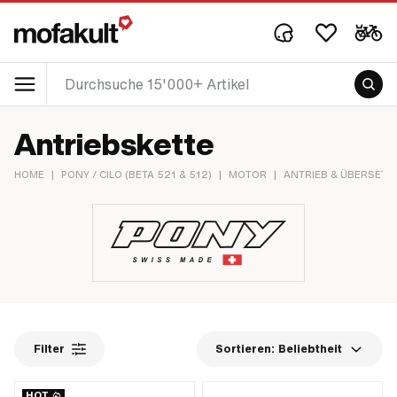
Antriebskette
HOME
|
PONY / CILO (BETA 521 & 512)
|
MOTOR
|
ANTRIEB & ÜBERSET
Filter
Sortieren:
Beliebtheit
HOT