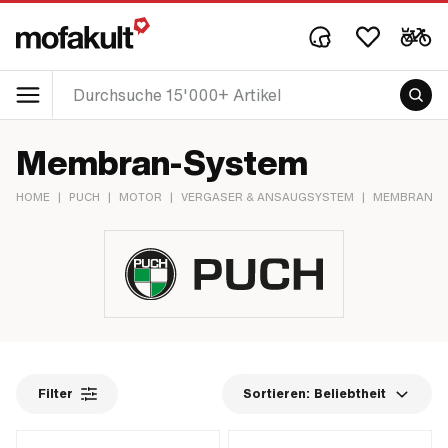
Membran-System
HOME
|
PUCH
|
MOTOR
|
VERGASER & ANSAUGSYSTEM
|
MEMBRAN-S
Filter
Sortieren:
Beliebtheit