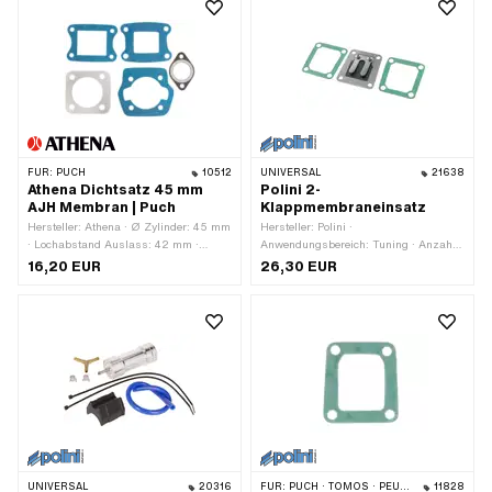
FÜR:
PUCH
10512
UNIVERSAL
21638
Athena Dichtsatz 45 mm
Polini 2-
AJH Membran | Puch
Klappmembraneinsatz
Hersteller: Athena · Ø Zylinder: 45 mm
Hersteller: Polini ·
· Lochabstand Auslass: 42 mm ·
Anwendungsbereich: Tuning · Anzahl
Lochbild [mm]: 44 x 44 mm / 60 x 40
Klappen: 2 Stk. · Ø Befestigungsloch:
16,20 EUR
26,30 EUR
mm · Anzahl Bestandteile: 5 Stk. ·
5.3 mm · Befestigungsart: Schrauben ·
Anwendungsbereich: Tuning
Dicke: 2 mm · Anzahl
Befestigungspunkte: 4 Stk. · Lochbild
[mm]: 39 x 36/32 mm
UNIVERSAL
20316
FÜR:
PUCH · TOMOS · PEUGEOT
11828