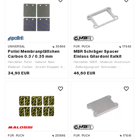
Befestigungspunkte: 4 Stk. ·
Anwendungsbereich: Tuning
Anwendungsbereich: Tuning
UNIVERSAL
35466
FÜR:
PUCH
17643
Polini Membranplättchen
MBR Schräger Spacer
Carbon 0.3 / 0.35 mm
Einlass Gilardoni italkit
Hersteller: Polini · Getarnt: Nein ·
Hersteller: MBR · Material: Aluminium
Material: Carbon · Anzahl Klappen: 4
· Befestigungsart: Schrauben ·
Stk. · Material Membrane: Carbon ·
Lochbild [mm]: 60 x 35 · Anzahl
34,90 EUR
46,60 EUR
Dicke Membranplättchen: 0.3 mm ·
Befestigungspunkte: 4 Stk. ·
Dicke Membranplättchen: 0.35 mm ·
Gesamthöhe: 3 mm · Gesamthöhe: 8
Gesamtlänge: 38 mm · Breite: 36 mm ·
mm · Anwendungsbereich: Tuning
Lochabstand: 17 mm · Ø
Befestigungsloch: 3 mm ·
Befestigungsart: Schrauben · Anzahl
Befestigungspunkte: 2 Stk. ·
Anwendungsbereich: Racing ·
Anwendungsbereich: Tuning
FÜR:
PUCH
25986
FÜR:
PUCH
17641