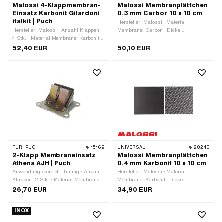
Malossi 4-Klappmembran-
Malossi Membranplättchen
Einsatz Karbonit Gilardoni
0.3 mm Carbon 10 x 10 cm
italkit | Puch
Hersteller: Malossi · Material
Hersteller: Malossi · Anzahl Klappen:
Membrane: Carbon · Dicke
4 Stk. · Material Membrane: Karbonit ·
Membranplättchen: 0.3 mm ·
Lochbild [mm]: 61 x 39 mm / 58 x 35
Gesamtlänge: 100 mm · Breite: 100
52,40 EUR
50,10 EUR
mm · Befestigungsart: Schrauben ·
mm · Anwendungsbereich: Tuning
Anzahl Befestigungspunkte: 4 Stk. ·
Anwendungsbereich: Tuning
FÜR:
PUCH
15169
UNIVERSAL
20240
2-Klapp Membraneinsatz
Malossi Membranplättchen
Athena AJH | Puch
0.4 mm Karbonit 10 x 10 cm
Anwendungsbereich: Tuning · Anzahl
Hersteller: Malossi · Material
Klappen: 2 Stk. · Material Membrane:
Membrane: Karbonit · Dicke
Federstahl · Lochbild [mm]: 60 x 40
Membranplättchen: 0.4 mm ·
26,70 EUR
34,90 EUR
mm · Befestigungsart: Schrauben ·
Gesamtlänge: 100 mm · Breite: 100
Anzahl Befestigungspunkte: 4 Stk.
mm · Anwendungsbereich: Tuning
INOX