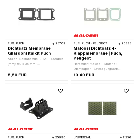
FÜR:
PUCH
25709
FÜR:
PUCH · PEUGEOT
20335
Dichtsatz Membrane
Malossi Dichtsatz 4-
Gilardoni italkit Puch
Klappmembrane | Puch,
Peugeot
Anzahl Bestandteile: 2 Stk. · Lochbild
[mm]: 60 x 35 mm ·
Hersteller: Malossi · Material:
Anwendungsbereich: Tuning
Dichtpapier · Befestigungsart:
Schrauben · Anzahl
5,50 EUR
10,40 EUR
Befestigungspunkte: 4 Stk. ·
Anwendungsbereich: Tuning
FÜR:
PUCH
25990
UNIVERSAL
11256