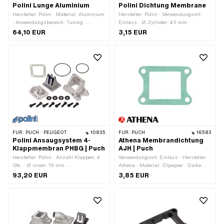
Polini Lunge Aluminium
Polini Dichtung Membrane
Hersteller: Polini · Material: Aluminium
Hersteller: Polini · Verwendungsort:
· Anwendungsbereich: Tuning ·
Einlass · Ø Zylinder: 45 mm
Gesamthöhe: 40 mm · Gesamtlänge:
64,10 EUR
3,15 EUR
105 mm · Befestigungsart:
Kabelbinder
FÜR:
PUCH · PEUGEOT
10835
FÜR:
PUCH
16583
Polini Ansaugsystem 4-
Athena Membrandichtung
Klappmembran PHBG | Puch
AJH | Puch
Hersteller: Polini · Anzahl Klappen: 4
Verwendungsort: Einlass · Hersteller:
Stk. · Ø innen: 19 mm ·
Athena · Material: Ölpapier · Dicke:
Befestigungsart: Schrauben · Lochbild
0.5 mm · Ø Schraubenaufnahme: 6.7
93,20 EUR
3,85 EUR
[mm]: 56 x 30 mm / 39 x 36 mm · Ø
mm · Lochbild [mm]: 40 x 62 ·
aussen: 24 mm · Anwendungsbereich:
Anwendungsbereich: Tuning
Tuning