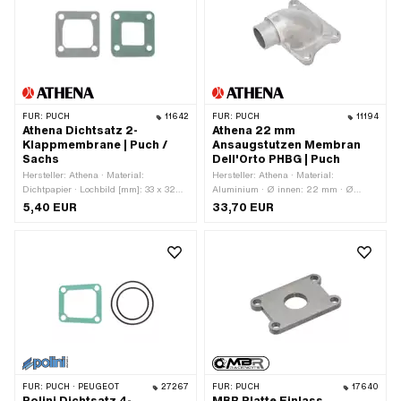
FÜR:
PUCH
11642
FÜR:
PUCH
11194
Athena Dichtsatz 2-
Athena 22 mm
Klappmembrane | Puch /
Ansaugstutzen Membran
Sachs
Dell'Orto PHBG | Puch
Hersteller: Athena · Material:
Hersteller: Athena · Material:
Dichtpapier · Lochbild [mm]: 33 x 32
Aluminium · Ø innen: 22 mm · Ø
mm · Dicke: 0.5 mm ·
Anschluss aussen: 26 mm ·
5,40 EUR
33,70 EUR
Befestigungsart: Schrauben · Anzahl
Befestigungsart: Schrauben · Lochbild
Befestigungspunkte: 4 Stk.
[mm]: 60 x 40 · Anzahl
Befestigungspunkte: 4 Stk. ·
Anwendungsbereich: Tuning
FÜR:
PUCH · PEUGEOT
27267
FÜR:
PUCH
17640