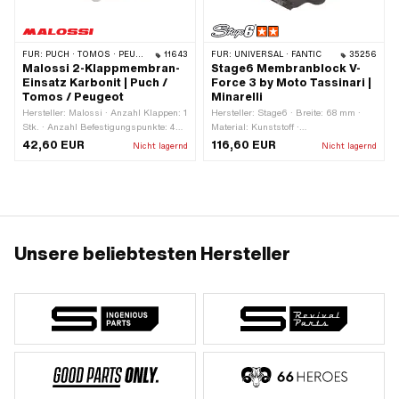
FÜR:
PUCH · TOMOS · PEUGEOT
11643
FÜR:
UNIVERSAL · FANTIC
35256
Malossi 2-Klappmembran-
Stage6 Membranblock V-
Einsatz Karbonit | Puch /
Force 3 by Moto Tassinari |
Tomos / Peugeot
Minarelli
Hersteller: Malossi · Anzahl Klappen: 1
Hersteller: Stage6 · Breite: 68 mm ·
Stk. · Anzahl Befestigungspunkte: 4
Material: Kunststoff ·
Stk. · Lochbild [mm]: 39 x 36/32 mm ·
Anwendungsbereich: Racing ·
42,60 EUR
116,60 EUR
Nicht lagernd
Nicht lagernd
Befestigungsart: Schrauben ·
Anwendungsbereich: Tuning · Anzahl
Anwendungsbereich: Tuning
Klappen: 8 Stk. · Material Membrane:
Carbon · Dicke Membranplättchen: 0.3
mm · Gesamtlänge: 76 mm · Ø
Befestigungsloch: 6.5 mm ·
Befestigungsart: Schrauben · Anzahl
Befestigungspunkte: 4 Stk.
Unsere beliebtesten Hersteller