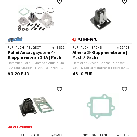
Gesamthöhe: 80 mm
FÜR:
PUCH · PEUGEOT
16622
FÜR:
PUCH · SACHS
22403
Polini Ansaugsystem 4-
Athena 2-Klappmembrane |
Klappmembran SHA | Puch
Puch / Sachs
Hersteller: Polini · Material: Aluminium
Hersteller: Athena · Anzahl Klappen: 2
· Anzahl Klappen: 4 Stk. · Ø innen: 15
Stk. · Material Membrane: Federstahl ·
mm · Ø aussen: 19 mm ·
Befestigungsart: Schrauben · Anzahl
93,20 EUR
43,10 EUR
Befestigungsart: Schrauben ·
Befestigungspunkte: 4 Stk. ·
Anwendungsbereich: Tuning
Anwendungsbereich: Tuning
FÜR:
PUCH · PEUGEOT
25989
FÜR:
UNIVERSAL · FANTIC
35485