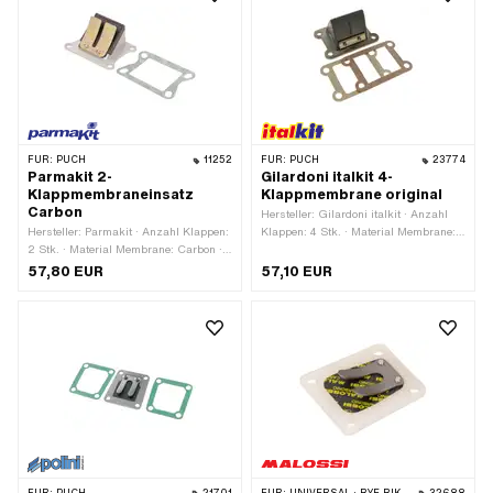
Gesamthöhe: 67 mm ·
Anwendungsbereich: Tuning
FÜR:
PUCH
11252
FÜR:
PUCH
23774
Parmakit 2-
Gilardoni italkit 4-
Klappmembraneinsatz
Klappmembrane original
Carbon
Hersteller: Gi­lar­do­ni italkit · Anzahl
Hersteller: Parmakit · Anzahl Klappen:
Klappen: 4 Stk. · Material Membrane:
2 Stk. · Material Membrane: Carbon ·
Carbon · Lochbild [mm]: 60 x 35 mm ·
Lochbild [mm]: 60 x 40 mm ·
Ø Befestigungsloch: 6.3 mm ·
57,80 EUR
57,10 EUR
Befestigungsart: Schrauben · Anzahl
Befestigungsart: Schrauben · Anzahl
Befestigungspunkte: 4 Stk. ·
Befestigungspunkte: 4 Stk. ·
Anwendungsbereich: Tuning
Anwendungsbereich: Tuning