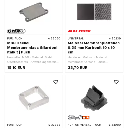
FÜR:
PUCH
29050
UNIVERSAL
20239
MBR Deckel
Malossi Membranplättchen
Membraneinlass Gilardoni
0.35 mm Karbonit 10 x 10
italkit | Puch
cm
Hersteller: MBR · Material: Stahl ·
Hersteller: Malossi · Material
Oberfläche: roh · Anwendungsbereich:
Membrane: Karbonit · Dicke
Tuning · Breite: 48 mm · Gesamtlänge:
Membranplättchen: 0.35 mm ·
15,10 EUR
33,70 EUR
72.5 mm · Lochbild [mm]: 60 x 35 mm
Gesamtlänge: 100 mm · Breite: 100
· Dicke: 5 mm · Ø Befestigungsloch:
mm · Anwendungsbereich: Tuning
6.3 mm · Befestigungsart: Schrauben ·
Anzahl Befestigungspunkte: 4 Stk.
FÜR:
PUCH
32683
FÜR:
UNIVERSAL · PUCH
34980