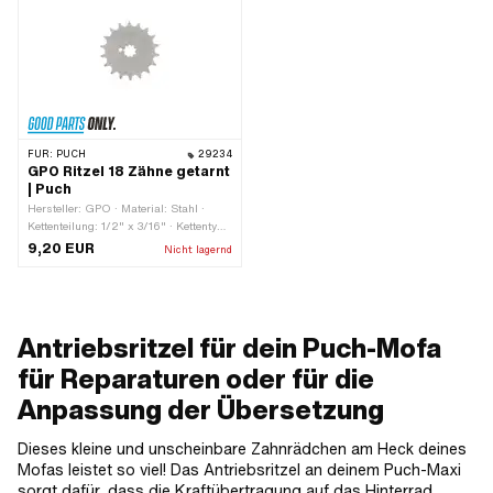
FÜR:
PUCH
29234
GPO Ritzel 18 Zähne getarnt
| Puch
Hersteller: GPO · Material: Stahl ·
Kettenteilung: 1/2" x 3/16" · Kettentyp:
415H · Anzahl Zähne: 18 Stk. ·
9,20 EUR
Nicht lagernd
Aufnahmeart: Verzahnung ·
Gesamtdicke: 4.5 mm
Antriebsritzel für dein Puch-Mofa
für Reparaturen oder für die
Anpassung der Übersetzung
Dieses kleine und unscheinbare Zahnrädchen am Heck deines
Mofas leistet so viel! Das Antriebsritzel an deinem Puch-Maxi
sorgt dafür, dass die Kraftübertragung auf das Hinterrad