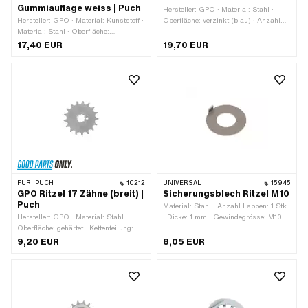
Gummiauflage weiss | Puch
Hersteller: GPO · Material: Stahl ·
Hersteller: GPO · Material: Kunststoff ·
Oberfläche: verzinkt (blau) · Anzahl
Material: Stahl · Oberfläche:
Zähne: 22 Stk. · Kettenteilung: 1/2" x
sandgestrahlt · Kettenteilung: 1/2" x
1/8" · Gewindeart: FG34.8 (1.37" 24G)
17,40 EUR
19,70 EUR
3/16" · Kettentyp: 415H · Anzahl
· Dicke: 15.5 mm
Zähne: 13 Stk. · Aufnahmeart:
Verzahnung · Gesamtdicke: 16 mm
FÜR:
PUCH
10212
UNIVERSAL
15945
GPO Ritzel 17 Zähne (breit) |
Sicherungsblech Ritzel M10
Puch
Material: Stahl · Anzahl Lappen: 1 Stk.
Hersteller: GPO · Material: Stahl ·
· Dicke: 1 mm · Gewindegrösse: M10 ·
Oberfläche: gehärtet · Kettenteilung:
Nenndurchmesser (Gewinde): 10 mm ·
1/2" x 3/16" · Kettentyp: 415H · Anzahl
Ø innen: 12 mm · Ø aussen: 24.8 mm
9,20 EUR
8,05 EUR
Zähne: 17 Stk. · Aufnahmeart:
Verzahnung · Gesamtdicke: 4.6 mm