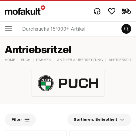
Antriebsritzel
HOME
|
PUCH
|
RAHMEN
|
ANTRIEB & ÜBERSETZUNG
|
ANTRIEBSRITZ
Filter
Sortieren:
Beliebtheit