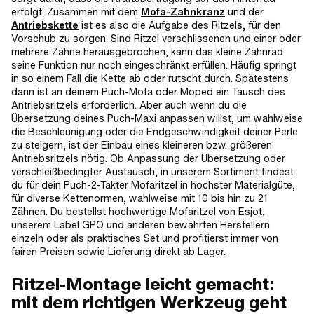
erfolgt. Zusammen mit dem
Mofa-Zahnkranz
und der
Antriebskette
ist es also die Aufgabe des Ritzels, für den
Vorschub zu sorgen. Sind Ritzel verschlissenen und einer oder
mehrere Zähne herausgebrochen, kann das kleine Zahnrad
seine Funktion nur noch eingeschränkt erfüllen. Häufig springt
in so einem Fall die Kette ab oder rutscht durch. Spätestens
dann ist an deinem Puch-Mofa oder Moped ein Tausch des
Antriebsritzels erforderlich. Aber auch wenn du die
Übersetzung deines Puch-Maxi anpassen willst, um wahlweise
die Beschleunigung oder die Endgeschwindigkeit deiner Perle
zu steigern, ist der Einbau eines kleineren bzw. größeren
Antriebsritzels nötig. Ob Anpassung der Übersetzung oder
verschleißbedingter Austausch, in unserem Sortiment findest
du für dein Puch-2-Takter Mofaritzel in höchster Materialgüte,
für diverse Kettenormen, wahlweise mit 10 bis hin zu 21
Zähnen. Du bestellst hochwertige Mofaritzel von Esjot,
unserem Label GPO und anderen bewährten Herstellern
einzeln oder als praktisches Set und profitierst immer von
fairen Preisen sowie Lieferung direkt ab Lager.
Ritzel-Montage leicht gemacht:
mit dem richtigen Werkzeug geht