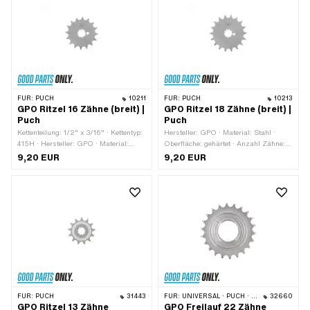
FÜR:
PUCH
10211
FÜR:
PUCH
10213
GPO Ritzel 16 Zähne (breit) |
GPO Ritzel 18 Zähne (breit) |
Puch
Puch
Kettenteilung: 1/2" x 3/16" · Kettentyp:
Hersteller: GPO · Material: Stahl ·
415H · Hersteller: GPO · Material:
Oberfläche: gehärtet · Anzahl Zähne:
Stahl · Aufnahmeart: Verzahnung ·
18 Stk. · Kettentyp: 415H ·
9,20 EUR
9,20 EUR
Oberfläche: gehärtet · Anzahl Zähne:
Aufnahmeart: Verzahnung ·
16 Stk. · Gesamtdicke: 4.6 mm
Kettenteilung: 1/2" x 3/16" ·
Gesamtdicke: 4.6 mm
FÜR:
PUCH
31443
FÜR:
UNIVERSAL · PUCH · SACHS
32660
GPO Ritzel 13 Zähne
GPO Freilauf 22 Zähne