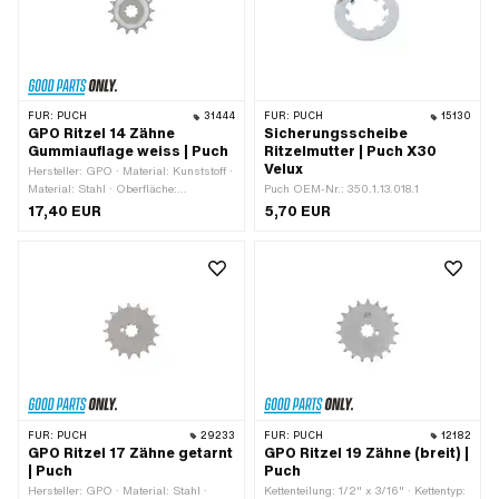
FÜR:
PUCH
31444
FÜR:
PUCH
15130
GPO Ritzel 14 Zähne
Sicherungsscheibe
Gummiauflage weiss | Puch
Ritzelmutter | Puch X30
Velux
Hersteller: GPO · Material: Kunststoff ·
Material: Stahl · Oberfläche:
Puch OEM-Nr.: 350.1.13.018.1
sandgestrahlt · Kettenteilung: 1/2" x
17,40 EUR
5,70 EUR
3/16" · Kettentyp: 415H · Anzahl
Zähne: 14 Stk. · Aufnahmeart:
Verzahnung · Gesamtdicke: 16 mm
FÜR:
PUCH
29233
FÜR:
PUCH
12182
GPO Ritzel 17 Zähne getarnt
GPO Ritzel 19 Zähne (breit) |
| Puch
Puch
Hersteller: GPO · Material: Stahl ·
Kettenteilung: 1/2" x 3/16" · Kettentyp: