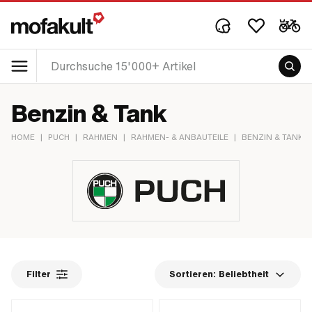
Benzin & Tank
HOME
|
PUCH
|
RAHMEN
|
RAHMEN- & ANBAUTEILE
|
BENZIN & TANK
Filter
Sortieren:
Beliebtheit