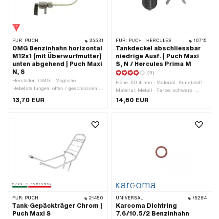
FÜR:
PUCH
25531
FÜR:
PUCH · HERCULES
10715
OMG Benzinhahn horizontal
Tankdeckel abschliessbar
M12x1 (mit Überwurfmutter)
niedrige Ausf. | Puch Maxi
unten abgehend | Puch Maxi
S, N / Hercules Prima M
N, S
(9)
Hersteller: OMG · Mögliche
Höhe: 60.4 mm · Material: Kunststoff ·
Hebelstellungen: offen / geschlossen /
Material: Metall · Farbe: schwarz ·
Reserve · Material Hebel: Kunststoff ·
Tankdeckelverschluss: Stopfen 30 mm
13,70 EUR
14,60 EUR
Filterart: Kunststoffnetz · Gewindeart:
· Abschliessbar: Ja · Entlüftet: Ja · Ø
MF12x1 (Feingewinde) ·
Kopf aussen: 41.3 mm
Einbaurichtung: waagrecht /
horizontal · Befestigungsart:
Überwurfmutter · Auslassrichtung:
unten · Reserverohrform: gebogen · Ø
Benzinschlauchanschluss: 6 mm ·
Höhe Reservestand: 100 mm
FÜR:
PUCH
21450
UNIVERSAL
15284
Tank-Gepäckträger Chrom |
Karcoma Dichtring
Puch Maxi S
7.6/10.5/2 Benzinhahn