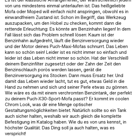
von uns mindestens einmal unterlaufen ist. Das heißgeliebte
Mofa oder Moped will einfach nicht anspringen, obwohl es in
einwandfreiem Zustand ist. Schon im Begriff, das Werkzeug
auszupacken, um den Hobel zu checken, kommt dann die
rettende Erleuchtung: Es könnte am Benzinhahn liegen! In dem
Fall lässt sich das Problem schnell lösen: Kaum ist der
Benzinhahn aufgedreht, läuft die Benzinversorgung wieder
und der Motor deines Puch-Maxi-Mofas schnurrt. Das Leben
kann so schön sein! Leider ist es nicht immer so einfach und
leider ist das Leben nicht immer so schön. Hat der Verschleiß
deinem Benzinfilter zugesetzt oder der Zahn der Zeit den
Benzinschlauch porös werden lassen, gerät die
Benzinversorgung ins Stocken. Dann muss Ersatz her. Und
damit das Leben wieder lacht, tut es gut, etwas Geld in die
Hand zu nehmen und sich und seiner Perle etwas zu gönnen.
Wie wäre es da mit einem verchromten Benzintank, der perfekt
zu deinem Puch-X30-Sport-Mofa passt? Er kommt im coolen
Chrom Look, was dir eine Menge optischer
Gestaltungsmöglichkeiten bietet. Natürlich sollte so ein Tank
auch sicher halten, weshalb wir auch gleich die komplette
Befestigung im Katalog haben. Wie du es von uns kennst, in
höchster Qualität. Das Ding soll ja auch halten, was es
verspricht!