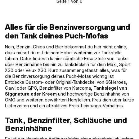
Seite
1
von
6
Alles für die Benzinversorgung und
den Tank deines Puch-Mofas
Nein, Benzin, Chips und Bier bekommst du hier nicht online,
dazu musst du mit deinem Hobel weiterhin zur Tankstelle
fahren. Dafür findest du hier sämtliche Ersatzteile von Tanks
über Benzinhähne bis hin zu Tankdeckeln für dein Maxi, Sport
X30 oder Velux X30. Kurz zusammengefasst: alles, was für
die Benzinversorgung deines Puch-Mofas wichtig ist.
Entdecke Custom- oder Original-Tankdeckel von 66Heroes,
Cawi oder GPO, Benzinfilter von Karcoma,
Tanksiegel von
Siggnature oder Kreem
und hochwertige Benzinhähne von
OMG und weiteren bewährten Herstellern. Freu dich über kurze
Lieferzeiten und ein attraktives Preis-Leistungs-Verhältnis.
Tank, Benzinfilter, Schläuche und
Benzinhähne
Es ist der klassische Anfängerfehler, der wahrscheinlich jedem