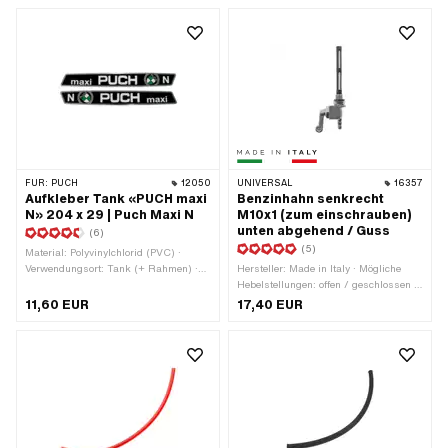
Gesamtlänge: 56 mm
FÜR:
PUCH
12050
UNIVERSAL
16357
Aufkleber Tank «PUCH maxi
Benzinhahn senkrecht
N» 204 x 29 | Puch Maxi N
M10x1 (zum einschrauben)
unten abgehend / Guss
(6)
(5)
Material: Polyvinylchlorid (PVC) ·
Verwendungsort: Tank (+ Rahmen) ·
Hersteller: Made in Italy · Mögliche
Farbe: Chrom · Farbe: grün · Farbe:
Hebelstellungen: offen / geschlossen /
schwarz · Farbe: weiss ·
Reserve · Gewindeart: MF10x1
11,60 EUR
17,40 EUR
Beschaffenheit Rückseite: Klebstoff ·
(Feingewinde) · Material Hebel: Metall
Beständigkeit: UV-beständig ·
· Filterart: Kunststoffnetz ·
Beständigkeit: benzinbeständig ·
Befestigungsart: einschrauben
Transferfolie: Nein · Breite: 204 mm ·
(Gewinde) · Ø
Höhe: 29 mm · Puch OEM-Nr.:
Benzinschlauchanschluss: 6 mm ·
349.2.20.537.0
Einbaurichtung: senkrecht / vertikal ·
Auslassrichtung: unten ·
Reserverohrform: gerade · Höhe
Reservestand: 65 mm