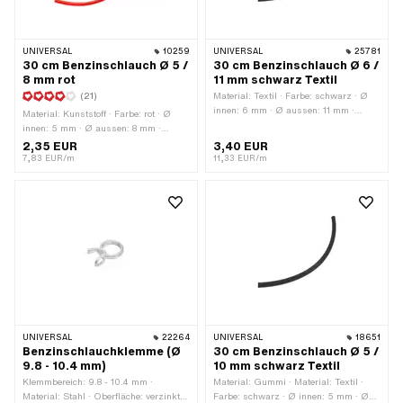
UNIVERSAL
10259
UNIVERSAL
25781
30 cm Benzinschlauch Ø 5 /
30 cm Benzinschlauch Ø 6 /
8 mm rot
11 mm schwarz Textil
(21)
Material: Textil · Farbe: schwarz · Ø
innen: 6 mm · Ø aussen: 11 mm ·
Material: Kunststoff · Farbe: rot · Ø
Gesamtlänge: 300 mm
innen: 5 mm · Ø aussen: 8 mm ·
Gesamtlänge: 300 mm
2,35 EUR
3,40 EUR
7,83 EUR/m
11,33 EUR/m
UNIVERSAL
22264
UNIVERSAL
18651
Benzinschlauchklemme (Ø
30 cm Benzinschlauch Ø 5 /
9.8 - 10.4 mm)
10 mm schwarz Textil
Klemmbereich: 9.8 - 10.4 mm ·
Material: Gummi · Material: Textil ·
Material: Stahl · Oberfläche: verzinkt
Farbe: schwarz · Ø innen: 5 mm · Ø