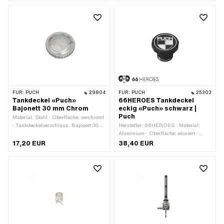
FÜR:
PUCH
29804
FÜR:
PUCH
25303
Tankdeckel «Puch»
66HEROES Tankdeckel
Bajonett 30 mm Chrom
eckig «Puch» schwarz |
Puch
Material: Stahl · Oberfläche: verchromt
· Tankdeckelverschluss: Bajonett 30
Hersteller: 66HEROES · Material:
mm · Farbe: Chrom · Abschliessbar:
Aluminium · Oberfläche: eloxiert ·
Nein · Entlüftet: Nein · Ø Kopf aussen:
Farbe: schwarz ·
17,20 EUR
38,40 EUR
53.4 mm · Höhe: 21.8 mm
Tankdeckelverschluss: Stopfen 30 mm
· Abschliessbar: Nein · Entlüftet: Ja ·
Ø Kopf aussen: 49 mm · Höhe: 36 mm