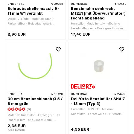
UNIVERSAL
31085
UNIVERSAL
19450
Schraubschelle massiv 9 -
Benzinhahn senkrecht
11 mm W1 verzinkt
M12x1 (mit Überwurfmutter)
rechts abgehend
Dicke: 0.6 mm · Material: Stahl ·
Farbe: silber · Befestigungsart:
Hersteller: Made in Italy · Mögliche
Schrauben · Oberfläche: verzinkt
Hebelstellungen: offen / geschlossen /
(blau) · Klemmbereich: 9 - 11 mm
Reserve · Material Hebel: Metall ·
2,90 EUR
17,40 EUR
Filterart: Kunststoffnetz · Gewindeart:
MF12x1 (Feingewinde) ·
Einbaurichtung: senkrecht / vertikal ·
Befestigungsart: Überwurfmutter ·
Auslassrichtung: rechts ·
Reserverohrform: gerade · Ø
Benzinschlauchanschluss: 6 mm ·
Höhe Reservestand: 65 mm
UNIVERSAL
10428
UNIVERSAL
24463
30 cm Benzinschlauch Ø 5 /
Dell'Orto Benzinfilter SHA 7
8 mm grün
- 13 mm (Typ 3)
(6)
Hersteller: Dell'Orto · Material:
Kunststoff · Farbe: weiss · Filterart:
Material: Kunststoff · Farbe: grün · Ø
Kunststoffnetz
innen: 5 mm · Ø aussen: 8 mm ·
Gesamtlänge: 300 mm
2,35 EUR
4,55 EUR
7,83 EUR/m