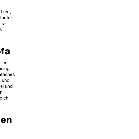
tzen,
tunter
hs-
s
ofa
elen
uning
infaches
n und
zel und
en
dich
fen