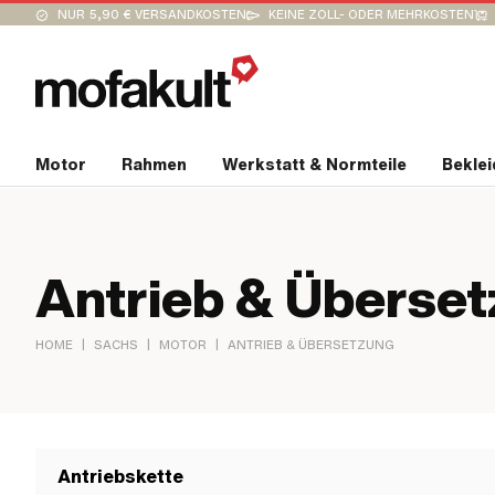
NUR 5,90 € VERSANDKOSTEN
KEINE ZOLL- ODER MEHRKOSTEN
Motor
Rahmen
Werkstatt & Normteile
Bekle
Antrieb & Überse
|
|
|
HOME
SACHS
MOTOR
ANTRIEB & ÜBERSETZUNG
Antriebskette