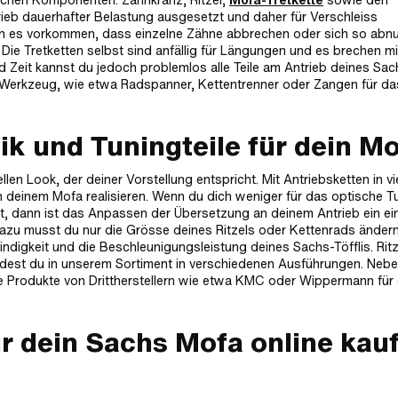
trieb dauerhafter Belastung ausgesetzt und daher für Verschleiss
 es vorkommen, dass einzelne Zähne abbrechen oder sich so abnu
Die Tretketten selbst sind anfällig für Längungen und es brechen mi
 Zeit kannst du jedoch problemlos alle Teile am Antrieb deines Sac
e Werkzeug, wie etwa Radspanner, Kettentrenner oder Zangen für da
k und Tuningteile für dein M
len Look, der deiner Vorstellung entspricht. Mit Antriebsketten in vi
n deinem Mofa realisieren. Wenn du dich weniger für das optische T
st, dann ist das Anpassen der Übersetzung an deinem Antrieb ein e
 Dazu musst du nur die Grösse deines Ritzels oder Kettenrads änder
digkeit und die Beschleunigungsleistung deines Sachs-Töfflis. Rit
indest du in unserem Sortiment in verschiedenen Ausführungen. Neb
ige Produkte von Drittherstellern wie etwa KMC oder Wippermann für 
r dein Sachs Mofa online kau