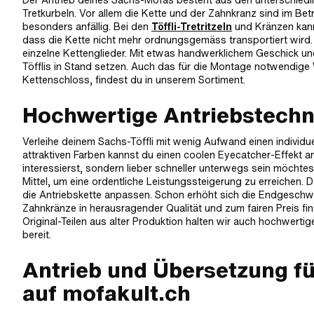
Tretkurbeln. Vor allem die Kette und der Zahnkranz sind im Be
besonders anfällig. Bei den
Töffli-Tretritzeln
und Kränzen kann
dass die Kette nicht mehr ordnungsgemäss transportiert wird. 
einzelne Kettenglieder. Mit etwas handwerklichem Geschick und
Töfflis in Stand setzen. Auch das für die Montage notwendig
Kettenschloss, findest du in unserem Sortiment.
Hochwertige Antriebstechni
Verleihe deinem Sachs-Töffli mit wenig Aufwand einen individuel
attraktiven Farben kannst du einen coolen Eyecatcher-Effekt a
interessierst, sondern lieber schneller unterwegs sein möchte
Mittel, um eine ordentliche Leistungssteigerung zu erreichen.
die Antriebskette anpassen. Schon erhöht sich die Endgeschwin
Zahnkränze in herausragender Qualität und zum fairen Preis f
Original-Teilen aus alter Produktion halten wir auch hochwert
bereit.
Antrieb und Übersetzung fü
auf mofakult.ch