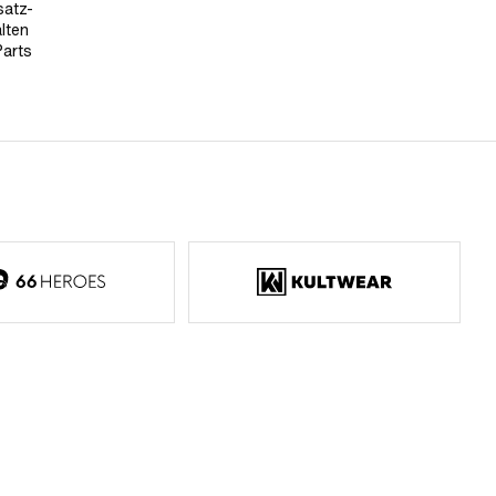
satz-
lten
Parts