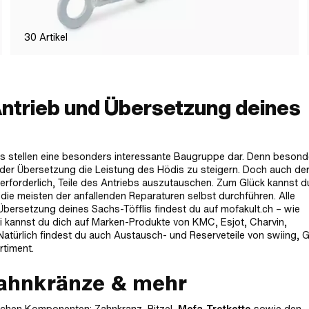
30
Artikel
Antrieb und Übersetzung deines
is stellen eine besonders interessante Baugruppe dar. Denn besond
 der Übersetzung die Leistung des Hödis zu steigern. Doch auch de
rforderlich, Teile des Antriebs auszutauschen. Zum Glück kannst d
e meisten der anfallenden Reparaturen selbst durchführen. Alle
bersetzung deines Sachs-Töfflis findest du auf mofakult.ch – wie
i kannst du dich auf Marken-Produkte von KMC, Esjot, Charvin,
atürlich findest du auch Austausch- und Reserveteile von swiing,
rtiment.
Zahnkränze & mehr
ichen Komponenten: Zahnkranz, Ritzel,
Mofa-Tretkette
sowie den