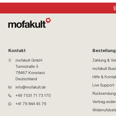
Kontakt
Bestellung
mofakult GmbH
Zahlung & Ve
Turmstraße 5
mofakult Bus
78467 Konstanz
Hilfe & Konta
Deutschland
Live Support
info@mofakult.de
Rücksendung
+49 7531 71 73 170
Vertrag wider
+41 79 844 45 76
Widerrufsbel