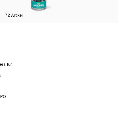
72
Artikel
ers für
r
u
 GPO