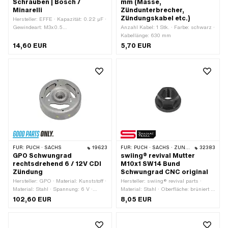
Schrauben | Bosch /
mm (Masse,
Minarelli
Zündunterbrecher,
Zündungskabel etc.)
Hersteller: EFFE · Kapazität: 0.22 µF ·
Gewindeart: M3x0.5
Anzahl Kabel: 1 Stk. · Farbe: schwarz ·
(Standardgewinde) · Ø aussen: 18 mm
Kabellänge: 630 mm
· Montageart: Steckverbindung
14,60 EUR
5,70 EUR
geklemmt · Höhe: 25 mm ·
Anschlussart: Gewinde zum
Schrauben · Gesamthöhe: 28 mm ·
Anwendungsbereich: Original ·
Anwendungsbereich: Standard ·
Minarelli OEM-Nr.: 8201306 · BOSCH
OEM-Nr.: 2 207 330 041 · BOSCH
OEM-Nr.: 2 207 330 050
FÜR:
PUCH · SACHS
19623
FÜR:
PUCH · SACHS · ZÜNDAPP BELMONDO · ZÜNDAPP
32383
GPO Schwungrad
swiing® revival Mutter
rechtsdrehend 6 / 12V CDI
M10x1 SW14 Bund
Zündung
Schwungrad CNC original
Hersteller: GPO · Material: Kunststoff ·
Hersteller: swiing® revival parts ·
Material: Stahl · Spannung: 6 V ·
Material: Stahl · Oberfläche: brüniert ·
Spannung: 12 V · Ø Schwungrad
Mutternart: Flanschmutter · Antrieb:
102,60 EUR
8,05 EUR
innen: 91 mm · Gewindeart: MF26x1.5
Aussensechskant · Schlüsselweite: 14
(Feingewinde) · Drehrichtung: rechts ·
mm · Höhe: 10 mm · Nenndurchmesser
Höhe: 36 mm · Ø Konus klein innen:
(Gewinde): 10 mm · Ø aussen: 19.8