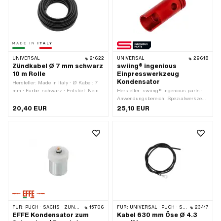
UNIVERSAL
21622
UNIVERSAL
29618
Zündkabel Ø 7 mm schwarz
swiing® ingenious
10 m Rolle
Einpresswerkzeug
Kondensator
Hersteller: Made in Italy · Ø Kabel: 7
mm · Farbe: schwarz · Entstört: Nein ·
Hersteller: swiing® ingenious parts ·
Subkategorie: Zündkabel ·
Anwendungsbereich: Spezialwerkzeug
Gesamtlänge: 10000 mm
· Gesamtlänge: 56 mm · Ø innen: 18.3
20,40 EUR
25,10 EUR
mm · Ø aussen: 21.7 mm
FÜR:
PUCH · SACHS · ZÜNDAPP BELMONDO · TOMOS · DKW · HERCULES · KREIDLER · MALAGUTI · ZÜNDAPP · KTM · BATAVUS · RIXE · ITALJET
15706
FÜR:
UNIVERSAL · PUCH · SACHS · PIAGGIO · ZÜNDAPP BELMONDO · SOLEX · KREIDLER
23417
EFFE Kondensator zum
Kabel 630 mm Öse Ø 4.3