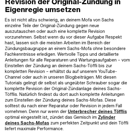
Revision der Original-Zündung in
Eigenregie umsetzen
Es ist nicht allzu schwierig, an deinem Mofa von Sachs
einzelne Teile der Original-Zündung gegen neue
auszutauschen oder auch eine komplette Revision
vorzunehmen. Selbst wenn du vor dieser Aufgabe Respekt
hast, lassen sich die meisten Arbeiten im Bereich der
Zündungsbaugruppe an einem Sachs-Mofa ohne besondere
Fachkenntnisse erledigen. Wertvolle Tipps und detaillierte
Anleitungen für alle Reparaturen und Wartungsaufgaben – vom
Einstellen der Zündung an deinem Sachs-Töffli bis zur
kompletten Revision – erhältst du auf unserem YouTube-
Channel oder auch in unseren Blogbeiträgen. Mit diesen
Tutorials gelingt dir selbst als ungeübter Schrauber sogar die
komplette Revision der Original-Zündanlage deines Sachs-
Töfflis. Natürlich findest du dort auch komplette Anleitungen
zum Einstellen der Zündung deines Sachs-Mofas. Diese
solltest du nach einer Reparatur oder Revision in jedem Fall
vornehmen. Denn nur wenn der
Unterbrecher deines Töfflis
optimal eingestellt ist, zündet das Gemisch im
Zylinder
deines Sachs-Mofas
zum perfekten Zeitpunkt und dein Töffli
liefert maximale Performance.