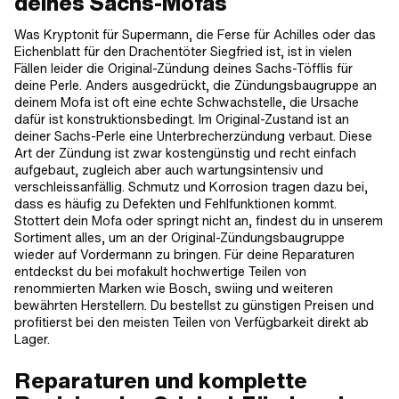
deines Sachs-Mofas
Was Kryptonit für Supermann, die Ferse für Achilles oder das
Eichenblatt für den Drachentöter Siegfried ist, ist in vielen
Fällen leider die Original-Zündung deines Sachs-Töfflis für
deine Perle. Anders ausgedrückt, die Zündungsbaugruppe an
deinem Mofa ist oft eine echte Schwachstelle, die Ursache
dafür ist konstruktionsbedingt. Im Original-Zustand ist an
deiner Sachs-Perle eine Unterbrecherzündung verbaut. Diese
Art der Zündung ist zwar kostengünstig und recht einfach
aufgebaut, zugleich aber auch wartungsintensiv und
verschleissanfällig. Schmutz und Korrosion tragen dazu bei,
dass es häufig zu Defekten und Fehlfunktionen kommt.
Stottert dein Mofa oder springt nicht an, findest du in unserem
Sortiment alles, um an der Original-Zündungsbaugruppe
wieder auf Vordermann zu bringen. Für deine Reparaturen
entdeckst du bei mofakult hochwertige Teilen von
renommierten Marken wie Bosch, swiing und weiteren
bewährten Herstellern. Du bestellst zu günstigen Preisen und
profitierst bei den meisten Teilen von Verfügbarkeit direkt ab
Lager.
Reparaturen und komplette