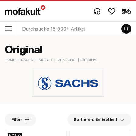
Original
HOME
|
SACHS
|
MOTOR
|
ZÜNDUNG
|
ORIGINAL
Filter
Sortieren:
Beliebtheit
HOT