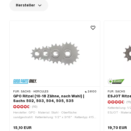
Hersteller
FÜR:
SACHS · HERCULES
24100
FÜR:
SACHS
GPO Ritzel (10-18 Zähne, nach Wahl) |
ESJOT Ritzel
Sachs 502, 503, 504, 505, 535
(11
(10)
Kettenteilung: 1/
Hersteller: GPO · Material: Stahl · Oberfläche:
ESJOT · Material
sandgestrahlt · Kettenteilung: 1/2" x 3/16" · Kettentyp: 415H
Ø15 x SW12 · An
· Anzahl Zähne: 10 Stk. · Anzahl Zähne: 11 Stk. · Anzahl
Stk. · Anzahl Zäh
Zähne: 12 Stk. · Anzahl Zähne: 13 Stk. · Anzahl Zähne: 14
Anzahl Zähne: 15
15,10 EUR
19,70 EUR