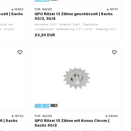
16920
FÜR:
SACHS
19701
selt | Sachs
GPO Ritzel 13 Zähne geschüsselt | Sachs
50/3, 50/4
äche: roh ·
Hersteller: GPO · Material: Stahl · Oberfläche:
5H · Anzahl
sandgestrahlt · Kettenteilung: 1/2" x 3/16" · Kettentyp: 415H
 · Kröpfung
· Anzahl Zähne: 13 Stk. · Aufnahmeart: Ø15 x SW12 ·
23,20 EUR
Kröpfung (Versatz): 10.5 mm
19703
FÜR:
SACHS
24093
t | Sachs
GPO Ritzel 15 Zähne mit Konus Chrom |
Sachs 50/2