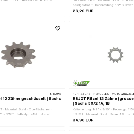
Zähne: 16 Stk. · Anzahl Zähne: 18 Stk. ·
Hersteller: GPO · Material: Stahl · Oberflä
 Stk. · Anzahl Zähne: 22 Stk. ·
sandgestrahlt · Kettenteilung: 1/2" x 3/16"
/2" x 1/8" · Gewindeart: FG34.8 (1.37" 24G)
· Anzahl Zähne: 11 Stk. · Aufnahmeart: Ø1
23,20 EUR
m
Kröpfung (Versatz): 10.5 mm
16918
FÜR:
SACHS · HERCULES · MOTOGRAZIEL
l 12 Zähne geschüsselt | Sachs
ESJOT Ritzel 12 Zähne (gross
| Sachs 50/2 1A, 1B
 · Material: Stahl · Oberfläche: roh ·
Kettenteilung: 1/2" x 3/16" · Kettentyp: 415H
2" x 3/16" · Kettentyp: 415H · Anzahl
ESJOT · Material: Stahl · Dicke: 4.3 mm ·
· Aufnahmeart: Ø15 x SW12 · Kröpfung
Kant · Anzahl Zähne: 12 Stk. · Gesamtdic
34,90 EUR
 mm