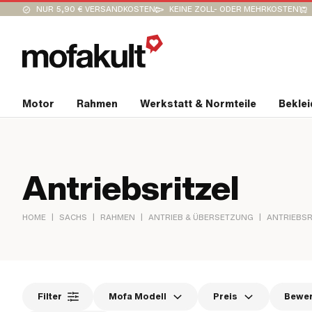
NUR 5,90 € VERSANDKOSTEN
KEINE ZOLL- ODER MEHRKOSTEN
Motor
Rahmen
Werkstatt & Normteile
Bekle
Antriebsritzel
|
|
|
|
HOME
SACHS
RAHMEN
ANTRIEB & ÜBERSETZUNG
ANTRIEBSR
Filter
Mofa Modell
Preis
Bewe