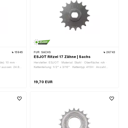
15945
FÜR:
SACHS
26743
ESJOT Ritzel 17 Zähne | Sachs
de): 10 mm ·
Hersteller: ESJOT · Material: Stahl · Oberfläche: roh ·
Ø aussen: 24.8
Kettenteilung: 1/2" x 3/16" · Kettentyp: 415H · Anzahl
Zähne: 17 Stk. · Aufnahmeart: Ø15 x SW12
19,70 EUR