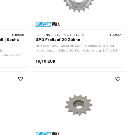
18058
FÜR:
UNIVERSAL · PUCH · SACHS
32661
lt | Sachs
GPO Freilauf 20 Zähne
Hersteller: GPO · Material: Stahl · Oberfläche: verzinkt
che:
(blau) · Anzahl Zähne: 20 Stk. · Kettenteilung: 1/2" x 1/8" ·
 · Kettentyp: 415H
Gewindeart: FG34.8 (1.37" 24G) · Dicke: 15.5 mm
Aufnahmeart:
19,70 EUR
m