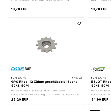
GPO · Material: Stahl · Oberfläche: verzinkt (blau) ·
(blau) · Anzahl 
Gewindeart: FG34.8 (1.37" 24G) · Anzahl Zähne: 16 Stk.
Anzahl Zähne: 20
Kettenteilung: 1
19,70 EUR
19,70 EUR
· Dicke: 15.5 m
FÜR:
SACHS
19702
FÜR:
SACHS
GPO Ritzel 12 Zähne geschüsselt | Sachs
ESJOT Ritze
50/3, 50/4
50/3, 50/4
Hersteller: GPO · Material: Stahl · Oberfläche:
Hersteller: ESJOT
sandgestrahlt · Kettenteilung: 1/2" x 3/16" · Kettentyp: 415H
Kettenteilung: 1/
· Anzahl Zähne: 12 Stk. · Dicke: 4.4 mm · Aufnahmeart:
Zähne: 12 Stk. 
23,20 EUR
34,90 EUR
Ø15 x SW12 · Kröpfung (Versatz): 14.5 mm
(Versatz): 10.5