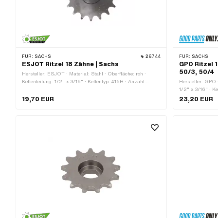
FÜR:
SACHS
26744
FÜR:
SACHS
ESJOT Ritzel 18 Zähne | Sachs
GPO Ritzel 
50/3, 50/4
Hersteller: ESJOT · Material: Stahl · Oberfläche: roh ·
Kettenteilung: 1/2" x 3/16" · Kettentyp: 415H · Anzahl
Hersteller: GPO 
Zähne: 18 Stk. · Aufnahmeart: Ø15 x SW12
1/2" x 3/16" · Ke
mm · Anzahl Zäh
19,70 EUR
23,20 EUR
Kröpfung (Versa