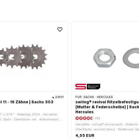
24101
FÜR:
SACHS · HERCULES
 11 - 16 Zähne | Sachs 503
swiing® revival Ritzelbefestig
(Mutter & Federscheibe) | Sach
)
Hercules
2" x 3/16" · Kettentyp: 415H · Hersteller:
(5)
: Stahl · Oberfläche: roh · Aufnahmeart:
zahl Zähne: 11 Stk. · Anzahl Zähne: 12
Hersteller: swiing® revival parts · Material:
ne: 13 Stk. · Anzahl Zähne: 14 Stk. ·
Oberfläche: verzinkt (blau) · Mutternart: 
 Stk. · Anzahl Zähne: 16 Stk.
0.5D · Nenndurchmesser (Gewinde): 12 m
4,55 EUR