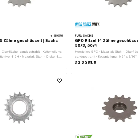
18059
FÜR:
SACHS
15 Zähne geschüsselt | Sachs
GPO Ritzel 14 Zähne geschüsse
50/3, 50/4
· Oberfläche: sandgestrahlt · Kettenteilung:
Hersteller: GPO · Material: Stahl · Oberflä
ttentyp: 415H · Material: Stahl · Dicke: 4.4
sandgestrahlt · Kettenteilung: 1/2" x 3/16"
ne: 15 Stk. · Aufnahmeart: Ø15 x SW12 ·
· Anzahl Zähne: 14 Stk. · Dicke: 4.4 mm · 
23,20 EUR
tz): 14.5 mm
Ø15 x SW12 · Kröpfung (Versatz): 14.5 m