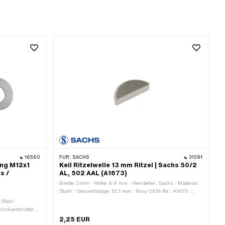
16560
FÜR:
SACHS
31391
ung M12x1
Keil Ritzelwelle 13 mm Ritzel | Sachs 50/2
s /
AL, 502 AAL (A1673)
Breite: 3 mm · Höhe: 4.9 mm · Hersteller: Sachs · Material:
Stahl · Gesamtlänge: 12.1 mm · Pony OEM-Nr.: A1673 ·
Sachs OEM-Nr.: 0246 001 001
 Stahl ·
Sechskantmutter
m · Höhe: 5 mm
2,25 EUR