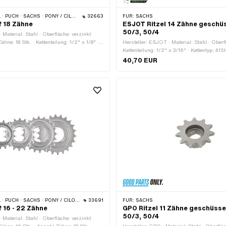
ACHS · PONY / CILO (BETA 521 & 512) · PIAGGIO · TOMOS
32663
FÜR:
SACHS
f 18 Zähne
ESJOT Ritzel 14 Zähne geschüs
50/3, 50/4
 Material: Stahl · Oberfläche: verzinkt
ähne: 18 Stk. · Kettenteilung: 1/2" x 1/8" ·
Hersteller: ESJOT · Material: Stahl · Oberfl
4.8 (1.37" 24G) · Dicke: 15.5 mm
Kettenteilung: 1/2" x 3/16" · Kettentyp: 41
Zähne: 14 Stk. · Aufnahmeart: Ø15 x SW12
40,70 EUR
(Versatz): 10.5 mm
ACHS · PONY / CILO (BETA 521 & 512) · PIAGGIO · TOMOS
33691
FÜR:
SACHS
f 16 - 22 Zähne
GPO Ritzel 11 Zähne geschüssel
50/3, 50/4
 Material: Stahl · Oberfläche: verzinkt