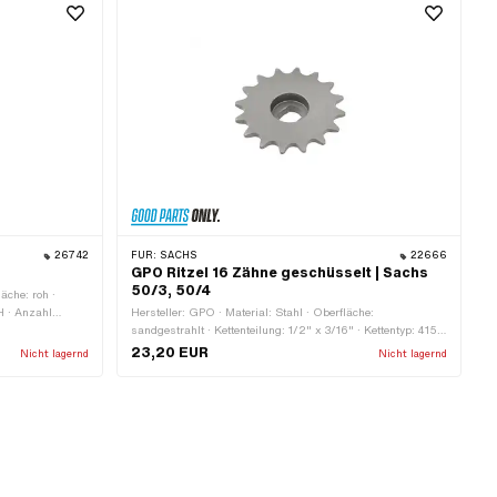
26742
FÜR:
SACHS
22666
GPO Ritzel 16 Zähne geschüsselt | Sachs
50/3, 50/4
äche: roh ·
5H · Anzahl
Hersteller: GPO · Material: Stahl · Oberfläche:
2
sandgestrahlt · Kettenteilung: 1/2" x 3/16" · Kettentyp: 415H
· Anzahl Zähne: 16 Stk. · Aufnahmeart: Ø15 x SW12 ·
23,20 EUR
Nicht lagernd
Nicht lagernd
Kröpfung (Versatz): 10.5 mm