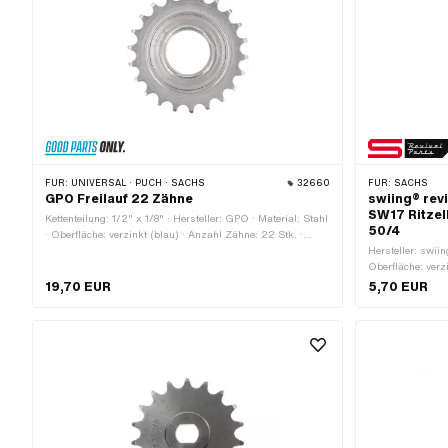
FÜR:
UNIVERSAL · PUCH · SACHS
32660
FÜR:
SACHS
GPO Freilauf 22 Zähne
swiing® rev
SW17 Ritzel
Kettenteilung: 1/2" x 1/8" · Hersteller: GPO · Material: Stahl
50/4
· Oberfläche: verzinkt (blau) · Anzahl Zähne: 22 Stk. ·
Dicke: 15.5 mm · Gewindeart: FG34.8 (1.37" 24G)
Hersteller: swiin
Oberfläche: verz
0.5D · Gewindear
19,70 EUR
5,70 EUR
Aussensechskan
Höhe: 6 mm · Sc