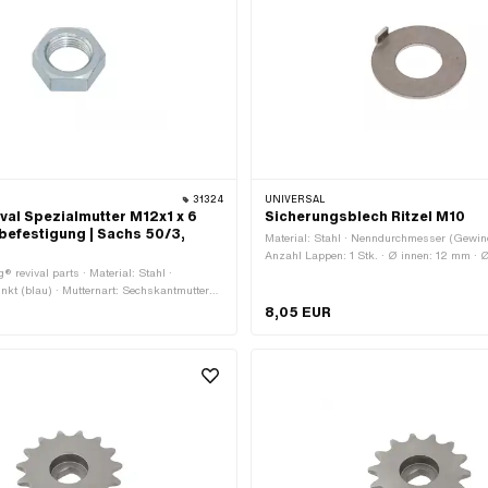
31324
UNIVERSAL
ival Spezialmutter M12x1 x 6
Sicherungsblech Ritzel M10
befestigung | Sachs 50/3,
Material: Stahl · Nenndurchmesser (Gewin
Anzahl Lappen: 1 Stk. · Ø innen: 12 mm · 
g® revival parts · Material: Stahl ·
mm · Dicke: 1 mm · Gewindegrösse: M10
inkt (blau) · Mutternart: Sechskantmutter
t: MF12x1 (Feingewinde) · Antrieb:
8,05 EUR
t · Nenndurchmesser (Gewinde): 12 mm ·
hlüsselweite: 17 mm