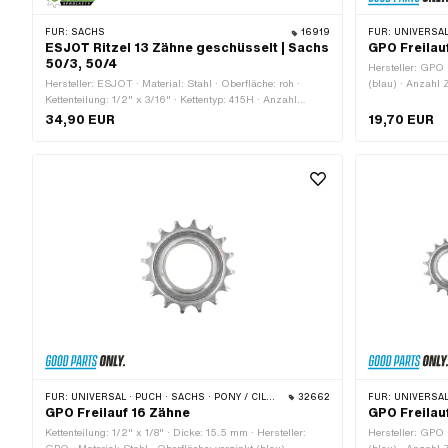
FÜR:
SACHS
16919
FÜR:
UNIVERSAL · PUCH · S
ESJOT Ritzel 13 Zähne geschüsselt | Sachs
GPO Freilau
50/3, 50/4
Hersteller: GPO ·
Hersteller: ESJOT · Material: Stahl · Oberfläche: roh ·
(blau) · Anzahl Z
Kettenteilung: 1/2" x 3/16" · Kettentyp: 415H · Anzahl
Gewindeart: FG3
Zähne: 13 Stk. · Aufnahmeart: Ø15 x SW12 · Kröpfung
34,90 EUR
19,70 EUR
(Versatz): 10.5 mm
FÜR:
UNIVERSAL · PUCH · SACHS · PONY / CILO (BETA 521 & 512) · PIAGGIO · TOMOS
32662
FÜR:
UNIVERSAL · PUCH · S
GPO Freilauf 16 Zähne
GPO Freilau
Kettenteilung: 1/2" x 1/8" · Dicke: 15.5 mm · Hersteller:
Hersteller: GPO ·