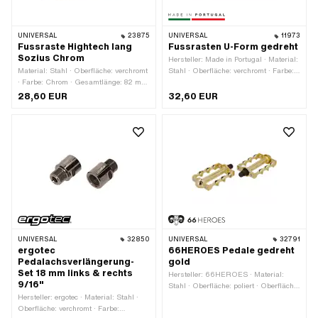
UNIVERSAL
23875
UNIVERSAL
11973
Fussraste Hightech lang
Fussrasten U-Form gedreht
Sozius Chrom
Hersteller: Made in Portugal · Material:
Material: Stahl · Oberfläche: verchromt
Stahl · Oberfläche: verchromt · Farbe:
· Farbe: Chrom · Gesamtlänge: 82 mm
Chrom · Breite: 45 mm · Reflektoren:
· Ø aussen: 28 mm · Reflektoren: Nein
Nein · Ø innen: 16.3 mm · Ø aussen:
28,60 EUR
32,60 EUR
22 mm
UNIVERSAL
32850
UNIVERSAL
32791
ergotec
66HEROES Pedale gedreht
Pedalachsverlängerung-
gold
Set 18 mm links & rechts
Hersteller: 66HEROES · Material:
9/16"
Stahl · Oberfläche: poliert · Oberfläche:
Hersteller: ergotec · Material: Stahl ·
vergoldet · Farbe: gold · Antrieb:
Oberfläche: verchromt · Farbe:
Aussenvierkant · Schlüsselweite: 15