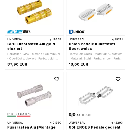
UNIVERSAL
19359
UNIVERSAL
19221
GPO Fussrasten Alu gold
Union Pedale Kunststoff
eloxiert
Sport weiss
Hersteller: GPO · Material: Aluminium
Hersteller: Union · Material: Kunststoff
· Oberfläche: eloxiert · Farbe: gold ·
· Material: Stahl · Farbe: silber · Farbe:
Tiefe: 29 mm · Ø innen: 16.1 mm · Ø
weiss · Antrieb: Aussenzweikant ·
37,90 EUR
18,60 EUR
aussen: 34 mm · Reflektoren: Nein
Antrieb: Innensechskant · Gewindeart:
FG14.3 (9/16" 20G) · Reflektoren: Ja
UNIVERSAL
21550
UNIVERSAL
12293
Fussrasten Alu (Montage
66HEROES Pedale gedreht