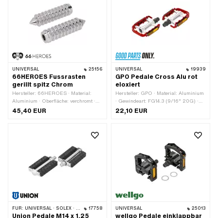
UNIVERSAL
25156
UNIVERSAL
19939
66HEROES Fussrasten
GPO Pedale Cross Alu rot
gerillt spitz Chrom
eloxiert
Hersteller: 66HEROES · Material:
Hersteller: GPO · Material: Aluminium
Aluminium · Oberfläche: verchromt ·
· Gewindeart: FG14.3 (9/16" 20G) ·
Farbe: Chrom · Gesamtlänge: 126 mm
Farbe: rot · Antrieb: Aussensechskant ·
45,40 EUR
22,10 EUR
· Tiefe: 62 mm · Ø innen: 16.1 mm · Ø
Antrieb: Innensechskant · Oberfläche:
aussen: 34 mm · Reflektoren: Nein
eloxiert · Reflektoren: Ja
FÜR:
UNIVERSAL · SOLEX · MBK / MOTOBÉCANE · PEUGEOT
17758
UNIVERSAL
25013
Union Pedale M14 x 1.25
wellgo Pedale einklappbar