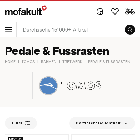
Pedale & Fussrasten
HOME
|
TOMOS
|
RAHMEN
|
TRETWERK
|
PEDALE & FUSSRASTEN
Filter
Sortieren:
Beliebtheit
HOT