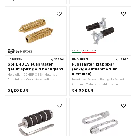
(Feingewinde)
Reflektoren: Nein · Gewindeart:
MF14x1.25 (Feingewinde)
UNIVERSAL
32996
UNIVERSAL
19360
66HEROES Fussrasten
Fussrasten klappbar
gerillt spitz gold hochglanz
(eckige Aufnahme zum
klemmen)
Hersteller: 66HEROES · Material:
Aluminium · Oberfläche: poliert ·
Hersteller: Made in Portugal · Material:
Oberfläche: vergoldet · Farbe: gold ·
Gummi · Material: Stahl · Farbe:
Gesamtlänge: 126 mm · Tiefe: 62 mm
schwarz · Antrieb: Aussenzweikant ·
51,20 EUR
34,90 EUR
· Reflektoren: Nein · Ø innen: 16 mm ·
Gesamtlänge: 140 mm · Breite: 40 mm
Ø aussen: 34 mm
· Höhe: 90 mm · Reflektoren: Nein