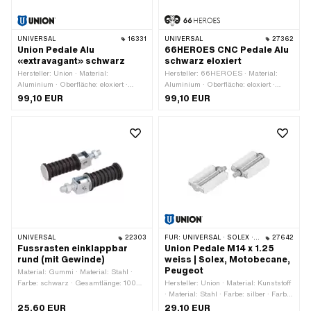
UNIVERSAL
16331
UNIVERSAL
27362
Union Pedale Alu
66HEROES CNC Pedale Alu
«extravagant» schwarz
schwarz eloxiert
Hersteller: Union · Material:
Hersteller: 66HEROES · Material:
Aluminium · Oberfläche: eloxiert ·
Aluminium · Oberfläche: eloxiert ·
Farbe: schwarz · Antrieb:
Farbe: schwarz · Reflektoren: Nein
99,10 EUR
99,10 EUR
Aussensechskant · Antrieb:
Innensechskant · Reflektoren: Nein ·
Gewindeart: FG14.3 (9/16" 20G)
UNIVERSAL
22303
FÜR:
UNIVERSAL · SOLEX · MBK / MOTOBÉCANE · PEUGEOT
27642
Fussrasten einklappbar
Union Pedale M14 x 1.25
rund (mit Gewinde)
weiss | Solex, Motobecane,
Peugeot
Material: Gummi · Material: Stahl ·
Farbe: schwarz · Gesamtlänge: 100
Hersteller: Union · Material: Kunststoff
mm · Reflektoren: Nein · Ø aussen: 36
· Material: Stahl · Farbe: silber · Farbe:
mm · Gewindeart: MF12x1.25
weiss · Antrieb: Aussenzweikant ·
25,60 EUR
29,10 EUR