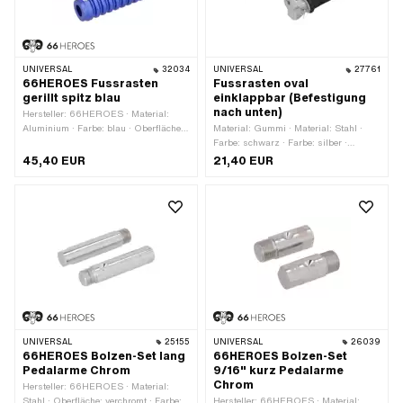
UNIVERSAL
32034
UNIVERSAL
27761
66HEROES Fussrasten
Fussrasten oval
gerillt spitz blau
einklappbar (Befestigung
nach unten)
Hersteller: 66HEROES · Material:
Aluminium · Farbe: blau · Oberfläche:
Material: Gummi · Material: Stahl ·
eloxiert · Gesamtlänge: 126 mm ·
Farbe: schwarz · Farbe: silber ·
Tiefe: 62 mm · Ø innen: 16 mm · Ø
Gesamtlänge: 130 mm · Breite: 45 mm
45,40 EUR
21,40 EUR
aussen: 34 mm · Reflektoren: Nein
· Höhe: 35 mm · Reflektoren: Nein · Ø
innen: 12.5 mm
UNIVERSAL
25155
UNIVERSAL
26039
66HEROES Bolzen-Set lang
66HEROES Bolzen-Set
Pedalarme Chrom
9/16" kurz Pedalarme
Chrom
Hersteller: 66HEROES · Material:
Stahl · Oberfläche: verchromt · Farbe:
Hersteller: 66HEROES · Material: