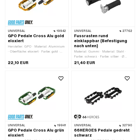
UNIVERSAL
19942
UNIVERSAL
27762
GPO Pedale Cross Alu gold
Fussrasten rund
eloxiert
einklappbar (Befestigung
nach unten)
Hersteller: GPO · Material: Aluminium
· Oberfläche: eloxiert · Farbe: gold ·
Material: Gummi · Material: Stahl ·
Antrieb: Aussensechskant · Antrieb:
Farbe: schwarz · Farbe: silber · Ø
Innensechskant · Gewindeart: FG14.3
innen: 12.5 mm · Ø aussen: 30 mm ·
22,10 EUR
21,40 EUR
(9/16" 20G) · Reflektoren: Ja
Reflektoren: Nein · Gesamtlänge: 130
mm
UNIVERSAL
19941
UNIVERSAL
32790
GPO Pedale Cross Alu grün
66HEROES Pedale gedreht
eloxiert
schwarz