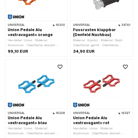
UNIVERSAL
16330
UNIVERSAL
34761
Union Pedale Alu
Fussrasten klappbar
«extravagant» orange
(Denfeld Nachbau)
Hersteller: Union · Material:
Material: Gummi · Material: Stahl ·
Aluminium · Oberfläche: eloxiert ·
Oberfläche: gerillt · Oberfläche:
Farbe: orange · Antrieb:
verzinkt (blau) · Farbe: schwarz ·
99,10 EUR
34,90 EUR
Aussensechskant · Antrieb:
Gesamtlänge: 130 mm · Breite: 45 mm
Innensechskant · Reflektoren: Nein ·
· Höhe: 35 mm · Reflektoren: Nein
Gewindeart: FG14.3 (9/16" 20G)
UNIVERSAL
16328
UNIVERSAL
16327
Union Pedale Alu
Union Pedale Alu
«extravagant» blau
«extravagant» rot
Hersteller: Union · Material:
Hersteller: Union · Material:
Aluminium · Oberfläche: eloxiert ·
Aluminium · Oberfläche: eloxiert ·