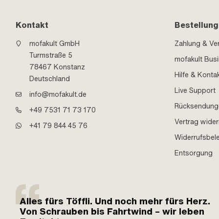
Kontakt
Bestellung
mofakult GmbH
Zahlung & Ve
Turmstraße 5
mofakult Bus
78467 Konstanz
Hilfe & Konta
Deutschland
Live Support
info@mofakult.de
Rücksendung
+49 7531 71 73 170
Vertrag wider
+41 79 844 45 76
Widerrufsbel
Entsorgung
Alles fürs Töffli. Und noch mehr fürs Herz.
Von Schrauben bis Fahrtwind – wir leben