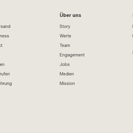
Über uns
rsand
Story
iness
Werte
kt
Team
Engagement
en
Jobs
rufen
Medien
ehrung
Mission