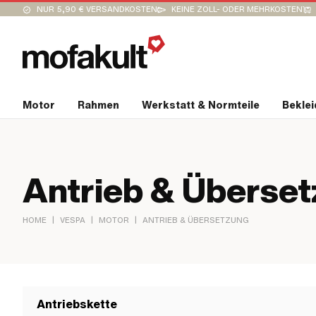
NUR 5,90 € VERSANDKOSTEN
KEINE ZOLL- ODER MEHRKOSTEN
Motor
Rahmen
Werkstatt & Normteile
Bekle
Antrieb & Überse
|
|
|
HOME
VESPA
MOTOR
ANTRIEB & ÜBERSETZUNG
Antriebskette