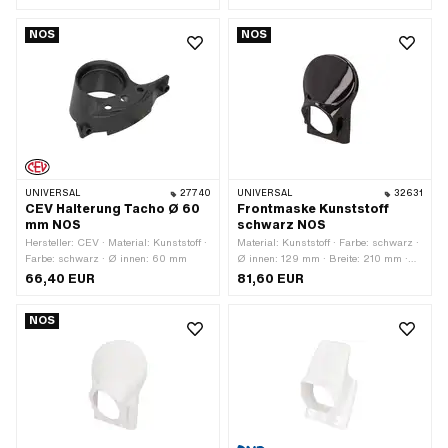
NOS
NOS
UNIVERSAL
27740
UNIVERSAL
32631
CEV Halterung Tacho Ø 60
Frontmaske Kunststoff
mm NOS
schwarz NOS
Hersteller: CEV · Material: Kunststoff ·
Material: Kunststoff · Farbe: schwarz ·
Farbe: schwarz · Ø innen: 60 mm
Ø innen: 129 mm · Breite: 210 mm ·
Breite: 265 mm · Höhe: 325 mm ·
66,40 EUR
81,60 EUR
Anzahl Befestigungspunkte: 2 Stk.
NOS