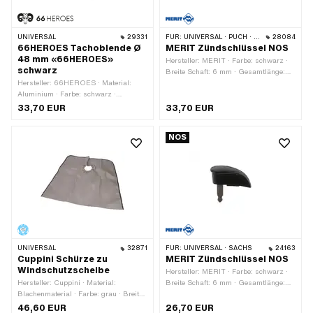
UNIVERSAL
29331
FÜR:
UNIVERSAL · PUCH · SACHS · ZÜNDAPP BELMONDO
28084
66HEROES Tachoblende Ø
MERIT Zündschlüssel NOS
48 mm «66HEROES»
Hersteller: MERIT · Farbe: schwarz ·
schwarz
Breite Schaft: 6 mm · Gesamtlänge:
Hersteller: 66HEROES · Material:
54 mm · Länge Schaft: 26 mm
Aluminium · Farbe: schwarz ·
Oberfläche: eloxiert · Ø
33,70 EUR
33,70 EUR
Befestigungsloch: 48 mm
NOS
UNIVERSAL
32871
FÜR:
UNIVERSAL · SACHS
24163
Cuppini Schürze zu
MERIT Zündschlüssel NOS
Windschutzscheibe
Hersteller: MERIT · Farbe: schwarz ·
Hersteller: Cuppini · Material:
Breite Schaft: 6 mm · Gesamtlänge:
Blachenmaterial · Farbe: grau · Breite:
40 mm · Länge Schaft: 21 mm
700 mm · Höhe: 600 mm
46,60 EUR
26,70 EUR