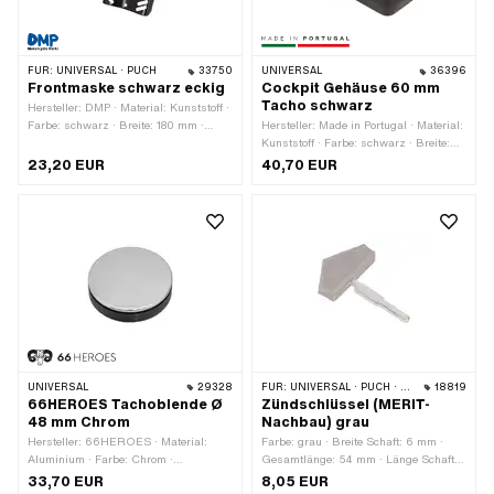
FÜR:
UNIVERSAL · PUCH
33750
UNIVERSAL
36396
Frontmaske schwarz eckig
Cockpit Gehäuse 60 mm
Tacho schwarz
Hersteller: DMP · Material: Kunststoff ·
Farbe: schwarz · Breite: 180 mm ·
Hersteller: Made in Portugal · Material:
Höhe: 300 mm · Tiefe: 155 mm
Kunststoff · Farbe: schwarz · Breite:
80 mm · Höhe: 80 mm · Gesamtlänge:
23,20 EUR
40,70 EUR
160 mm · Ø Befestigungsloch: 6.5
mm · Tachoaufnahme: 60 mm ·
Anzahl Befestigungspunkte: 2 Stk.
UNIVERSAL
29328
FÜR:
UNIVERSAL · PUCH · SACHS · ZÜNDAPP BELMONDO
18819
66HEROES Tachoblende Ø
Zündschlüssel (MERIT-
48 mm Chrom
Nachbau) grau
Hersteller: 66HEROES · Material:
Farbe: grau · Breite Schaft: 6 mm ·
Aluminium · Farbe: Chrom ·
Gesamtlänge: 54 mm · Länge Schaft:
Oberfläche: verchromt · Ø
36 mm
33,70 EUR
8,05 EUR