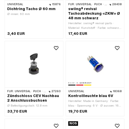
UNIVERSAL
15876
FÜR:
UNIVERSAL · PUCH · SACHS
28408
Dichtring Tacho Ø 60 mm
swiing® revival
Tachoabdeckung «ZKW» Ø
Ø innen: 60 mm
48 mm schwarz
Hersteller: swiing® revival parts ·
Material: Kunststoff · Farbe: schwarz ·
Ø Befestigungsloch: 48 mm
3,40 EUR
17,40 EUR
FÜR:
UNIVERSAL · PUCH · SACHS · PONY / CILO (BETA 521 & 512) · ZÜNDAPP BELMONDO · HERCULES
27260
UNIVERSAL
18368
Zündschloss CEV Nachbau
Kontrollleuchte blau 6V
2 Anschlussbuchsen
Hersteller: Made in Germany · Farbe:
Ø Befestigungsloch: 12.8 mm
blau · Spannung: 6 V · Ø aussen: 16
mm · Gesamtlänge: 35 mm ·
33,70 EUR
19,70 EUR
Prüfzeichen: keine · LED: Nein
NOS