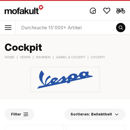
Cockpit
HOME
|
VESPA
|
RAHMEN
|
GABEL & COCKPIT
|
COCKPIT
Filter
Sortieren:
Beliebtheit