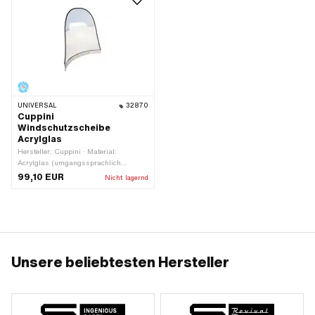
UNIVERSAL
32870
Cuppini
Windschutzscheibe
Acrylglas
Hersteller: Cuppini · Material:
Acrylglas (umgangssprachlich
bekannt als Plexiglas) · Breite: 540
99,10 EUR
Nicht lagernd
mm · Höhe: 530 mm
Unsere beliebtesten Hersteller