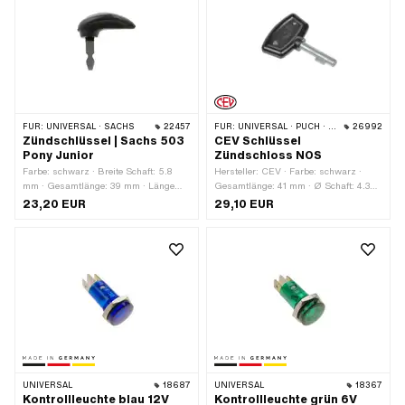
FÜR:
UNIVERSAL · SACHS
22457
FÜR:
UNIVERSAL · PUCH · SACHS · PONY / CILO (BETA 521 & 512)
26992
Zündschlüssel | Sachs 503
CEV Schlüssel
Pony Junior
Zündschloss NOS
Farbe: schwarz · Breite Schaft: 5.8
Hersteller: CEV · Farbe: schwarz ·
mm · Gesamtlänge: 39 mm · Länge
Gesamtlänge: 41 mm · Ø Schaft: 4.3
Schaft: 22 mm
mm · Länge Schaft: 22 mm
23,20 EUR
29,10 EUR
UNIVERSAL
18687
UNIVERSAL
18367
Kontrollleuchte blau 12V
Kontrollleuchte grün 6V