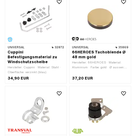
UNIVERSAL
32872
UNIVERSAL
35869
Cuppini
66HEROES Tachoblende Ø
Befestigungsmaterial zu
48 mm gold
Windschutzscheibe
Hersteller: 66HEROES · Material:
Hersteller: Cuppini · Material: Stahl ·
Aluminium · Farbe: gold · Ø aussen:
Oberfläche: verzinkt (blau)
48 mm · Oberfläche: vergoldet · Ø
Befestigungsloch: 48 mm ·
34,90 EUR
37,20 EUR
Gesamthöhe: 3 mm