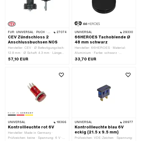
FÜR:
UNIVERSAL · PUCH · SACHS · PONY / CILO (BETA 521 & 512)
27074
UNIVERSAL
29330
CEV Zündschloss 2
66HEROES Tachoblende Ø
Anschlussbuchsen NOS
48 mm schwarz
Hersteller: CEV · Ø Befestigungsloch:
Hersteller: 66HEROES · Material:
12.8 mm · Ø Schaft: 4.3 mm · Länge
Aluminium · Farbe: schwarz ·
Schaft: 22 mm
Oberfläche: eloxiert · Ø
57,10 EUR
33,70 EUR
Befestigungsloch: 48 mm
UNIVERSAL
18366
UNIVERSAL
28977
Kontrollleuchte rot 6V
Kontrollleuchte blau 6V
eckig (21.5 x 9.5 mm)
Hersteller: Made in Germany ·
Prüfzeichen: keine · Spannung: 6 V ·
Prüfzeichen: VDE-Zeichen · Spannung: