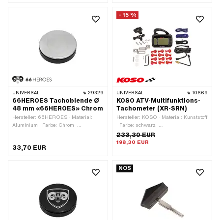
Befestigungsloch: 48 mm
- 15 %
UNIVERSAL
29329
UNIVERSAL
10669
66HEROES Tachoblende Ø
KOSO ATV-Multifunktions-
48 mm «66HEROES» Chrom
Tachometer (XR-SRN)
Hersteller: 66HEROES · Material:
Hersteller: KOSO · Material: Kunststoff
Aluminium · Farbe: Chrom ·
· Farbe: schwarz ·
Oberfläche: verchromt · Ø
Höchstgeschwindigkeit: 360 Km/h ·
233,30 EUR
Befestigungsloch: 48 mm
Beleuchtung: LED · Signalart Tacho:
198,30 EUR
33,70 EUR
GPS / digital · Tiefe: 32.3 mm ·
Gesamthöhe: 72.4 mm · Gesamtlänge:
116.3 mm
NOS