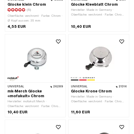
Glocke klein Chrom
Glocke Kleeblatt Chrom
(5)
Hersteller: Made in Germany ·
Oberfläche: verchromt · Farbe: Chrom ·
Oberfläche: verchromt · Farbe: Chrom ·
Höhe: 49 mm · Ø Kopf aussen: 55 mm
Ø Kopf aussen: 35 mm
4,55 EUR
10,40 EUR
UNIVERSAL
26289
UNIVERSAL
21314
mk-Merch Glocke
Glocke Krone Chrom
«mofakult» Chrom
Hersteller: Made in Germany ·
Hersteller: mofakult Merch ·
Oberfläche: verchromt · Farbe: Chrom ·
Oberfläche: verchromt · Farbe: Chrom ·
Höhe: 30 mm · Ø Kopf aussen: 55 mm
Höhe: 30 mm · Ø Kopf aussen: 55 mm
10,40 EUR
11,60 EUR