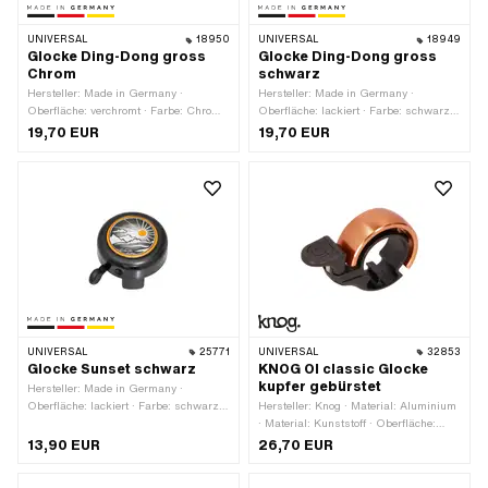
UNIVERSAL
18950
UNIVERSAL
18949
Glocke Ding-Dong gross
Glocke Ding-Dong gross
Chrom
schwarz
Hersteller: Made in Germany ·
Hersteller: Made in Germany ·
Oberfläche: verchromt · Farbe: Chrom ·
Oberfläche: lackiert · Farbe: schwarz ·
Höhe: 51 mm · Ø Kopf aussen: 80 mm
Höhe: 51 mm · Ø Kopf aussen: 80 mm
19,70 EUR
19,70 EUR
UNIVERSAL
25771
UNIVERSAL
32853
Glocke Sunset schwarz
KNOG OI classic Glocke
kupfer gebürstet
Hersteller: Made in Germany ·
Oberfläche: lackiert · Farbe: schwarz ·
Hersteller: Knog · Material: Aluminium
Höhe: 30 mm · Ø Kopf aussen: 55 mm
· Material: Kunststoff · Oberfläche:
eloxiert · Farbe: kupferfarben · Breite:
13,90 EUR
26,70 EUR
15 mm · Ø Kopf aussen: 37.7 mm ·
Klemmdurchmesser: 22 mm