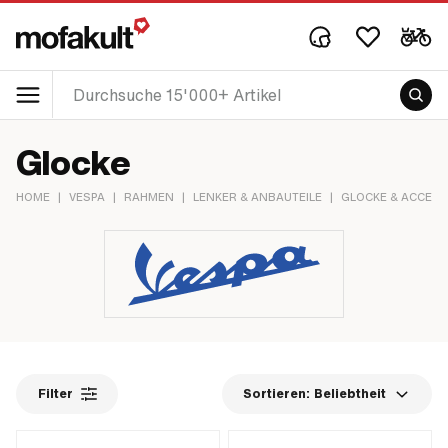
Glocke
HOME
|
VESPA
|
RAHMEN
|
LENKER & ANBAUTEILE
|
GLOCKE & ACCESS
Filter
Sortieren:
Beliebtheit