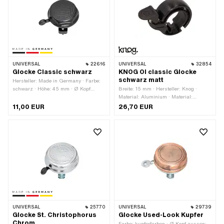
UNIVERSAL
22616
UNIVERSAL
32854
Glocke Classic schwarz
KNOG OI classic Glocke
schwarz matt
Hersteller: Made in Germany · Farbe:
schwarz · Höhe: 45 mm · Ø Kopf
Breite: 15 mm · Hersteller: Knog ·
aussen: 54 mm
Material: Aluminium · Material:
Kunststoff · Oberfläche: eloxiert ·
11,00 EUR
26,70 EUR
Farbe: schwarz-matt ·
Klemmdurchmesser: 22 mm · Ø Kopf
aussen: 37.7 mm
UNIVERSAL
25770
UNIVERSAL
29739
Glocke St. Christophorus
Glocke Used-Look Kupfer
Chrom
Farbe: kupferfarben · Ø Kopf aussen: