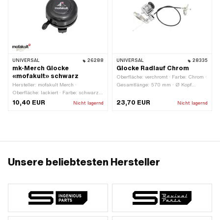
UNIVERSAL
26288
UNIVERSAL
28335
mk-Merch Glocke
Glocke Radlauf Chrom
«mofakult» schwarz
Oberfläche: verchromt · Farbe: Chrom ·
Hersteller: mofakult Merch ·
Gesamtlänge: 570 mm · Ø Kopf
Oberfläche: lackiert · Farbe: schwarz ·
aussen: 50 mm
Höhe: 30 mm · Ø Kopf aussen: 55 mm
10,40 EUR
23,70 EUR
Nicht lagernd
Nicht lagernd
Unsere beliebtesten Hersteller