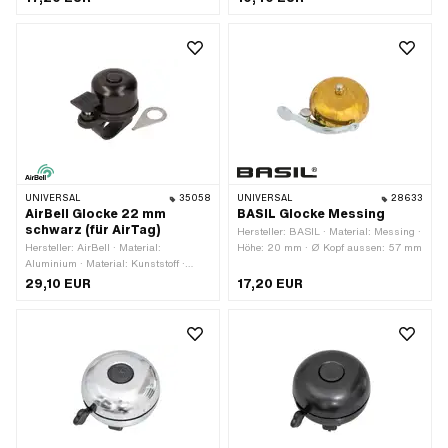
UNIVERSAL
35058
UNIVERSAL
28633
AirBell Glocke 22 mm
BASIL Glocke Messing
schwarz (für AirTag)
Hersteller: BASIL · Material: Messing ·
Hersteller: AirBell · Material:
Höhe: 20 mm · Ø Kopf aussen: 57 mm
Aluminium · Material: Kunststoff ·
Oberfläche: lackiert · Farbe: schwarz ·
29,10 EUR
17,20 EUR
Gesamtlänge: 55 mm ·
Klemmdurchmesser: 20 mm ·
Klemmdurchmesser: 22 mm · Höhe: 31
mm · Ø Kopf aussen: 35 mm