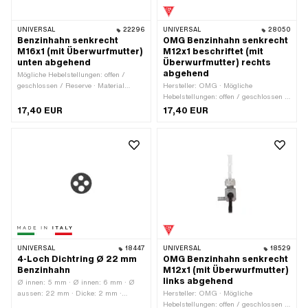
UNIVERSAL
22296
UNIVERSAL
28050
Benzinhahn senkrecht
OMG Benzinhahn senkrecht
M16x1 (mit Überwurfmutter)
M12x1 beschriftet (mit
unten abgehend
Überwurfmutter) rechts
abgehend
Mögliche Hebelstellungen: offen /
geschlossen / Reserve · Material
Hersteller: OMG · Mögliche
Hebel: Kunststoff · Filterart:
Hebelstellungen: offen / geschlossen /
Kunststoffnetz · Ø
Reserve · Material Hebel: Kunststoff ·
17,40 EUR
17,40 EUR
Benzinschlauchanschluss: 6 mm ·
Filterart: Kunststoffnetz ·
Einbaurichtung: senkrecht / vertikal ·
Einbaurichtung: senkrecht / vertikal ·
Befestigungsart: Überwurfmutter ·
Auslassrichtung: rechts ·
Auslassrichtung: unten ·
Reserverohrform: gerade · Ø
Reserverohrform: gerade · Gewindeart:
Benzinschlauchanschluss: 6 mm ·
MF16x1 (Feingewinde) · Höhe
Höhe Reservestand: 50 mm ·
Reservestand: 75 mm
Gewindeart: MF12x1 (Feingewinde) ·
Befestigungsart: Überwurfmutter
UNIVERSAL
18447
UNIVERSAL
18529
4-Loch Dichtring Ø 22 mm
OMG Benzinhahn senkrecht
Benzinhahn
M12x1 (mit Überwurfmutter)
links abgehend
Ø innen: 5 mm · Ø innen: 6 mm · Ø
aussen: 22 mm · Dicke: 2 mm ·
Hersteller: OMG · Mögliche
Hersteller: Made in Italy
Hebelstellungen: offen / geschlossen /