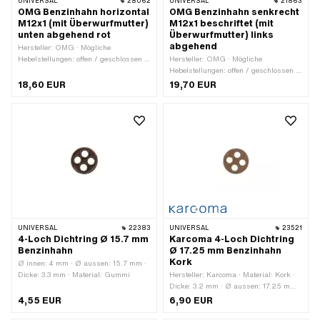
UNIVERSAL
28062
UNIVERSAL
21863
OMG Benzinhahn horizontal
OMG Benzinhahn senkrecht
M12x1 (mit Überwurfmutter)
M12x1 beschriftet (mit
unten abgehend rot
Überwurfmutter) links
abgehend
Hersteller: OMG · Mögliche
Hebelstellungen: offen / geschlossen /
Hersteller: OMG · Mögliche
Reserve · Material Hebel: Kunststoff ·
Hebelstellungen: offen / geschlossen /
Filterart: Kunststoffnetz · Ø
Reserve · Material Hebel: Kunststoff ·
18,60 EUR
19,70 EUR
Benzinschlauchanschluss: 6 mm ·
Gewindeart: MF12x1 (Feingewinde) ·
Einbaurichtung: waagrecht /
Filterart: Kunststoffnetz ·
horizontal · Auslassrichtung: unten ·
Befestigungsart: Überwurfmutter · Ø
Reserverohrform: gebogen ·
Benzinschlauchanschluss: 6 mm ·
Befestigungsart: Überwurfmutter ·
Einbaurichtung: senkrecht / vertikal ·
Gewindeart: MF12x1 (Feingewinde) ·
Auslassrichtung: links ·
Höhe Reservestand: 95 mm
Reserverohrform: gerade · Höhe
Reservestand: 50 mm
UNIVERSAL
22383
UNIVERSAL
23521
4-Loch Dichtring Ø 15.7 mm
Karcoma 4-Loch Dichtring
Benzinhahn
Ø 17.25 mm Benzinhahn
Kork
Ø innen: 4 mm · Ø aussen: 15.7 mm ·
Dicke: 3.3 mm · Material: Gummi
Hersteller: Karcoma · Material: Kork ·
Dicke: 3.2 mm · Ø aussen: 17.25 mm ·
Ø innen: 4.3 mm
4,55 EUR
6,90 EUR