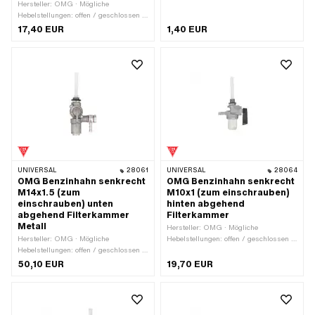
Hersteller: OMG · Mögliche
Hebelstellungen: offen / geschlossen /
Reserve · Material Hebel: Metall ·
17,40 EUR
1,40 EUR
Filterart: Kunststoffnetz · Ø
Benzinschlauchanschluss: 6 mm ·
Einbaurichtung: senkrecht / vertikal ·
Auslassrichtung: hinten ·
Reserverohrform: gerade ·
Befestigungsart: einschrauben
(Gewinde) · Gewindeart: MF10x1
(Feingewinde) · Höhe Reservestand:
50 mm
UNIVERSAL
28061
UNIVERSAL
28064
OMG Benzinhahn senkrecht
OMG Benzinhahn senkrecht
M14x1.5 (zum
M10x1 (zum einschrauben)
einschrauben) unten
hinten abgehend
abgehend Filterkammer
Filterkammer
Metall
Hersteller: OMG · Mögliche
Hersteller: OMG · Mögliche
Hebelstellungen: offen / geschlossen /
Hebelstellungen: offen / geschlossen /
Reserve · Material Hebel: Kunststoff ·
Reserve · Material Hebel: Metall ·
Filterart: Kunststoffnetz ·
50,10 EUR
19,70 EUR
Filterart: Kasten · Ø
Einbaurichtung: senkrecht / vertikal ·
Benzinschlauchanschluss: 6 mm ·
Auslassrichtung: hinten ·
Einbaurichtung: senkrecht / vertikal ·
Reserverohrform: gerade · Ø
Auslassrichtung: unten ·
Benzinschlauchanschluss: 6 mm ·