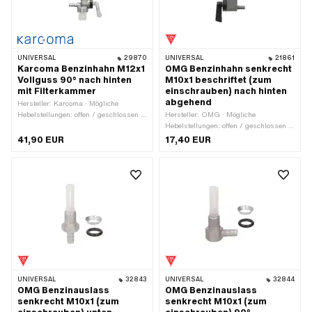
Reservestand: 78 mm
Höhe Reservestand: 65 mm
UNIVERSAL
29870
UNIVERSAL
21861
Karcoma Benzinhahn M12x1
OMG Benzinhahn senkrecht
Vollguss 90° nach hinten
M10x1 beschriftet (zum
mit Filterkammer
einschrauben) nach hinten
abgehend
Hersteller: Karcoma · Mögliche
Hebelstellungen: offen / geschlossen /
Hersteller: OMG · Mögliche
Reserve · Material Hebel: Metall ·
Hebelstellungen: offen / geschlossen /
Filterart: Kunststoffnetz · Ø
Reserve · Material Hebel: Kunststoff ·
41,90 EUR
17,40 EUR
Benzinschlauchanschluss: 6 mm ·
Filterart: Kunststoffnetz ·
Einbaurichtung: senkrecht / vertikal ·
Einbaurichtung: senkrecht / vertikal ·
Auslassrichtung: hinten ·
Auslassrichtung: hinten ·
Reserverohrform: gerade ·
Reserverohrform: gerade · Ø
Befestigungsart: Überwurfmutter ·
Benzinschlauchanschluss: 6 mm ·
Gewindeart: MF12x1 (Feingewinde) ·
Höhe Reservestand: 50 mm ·
Höhe Reservestand: 45 mm
Gewindeart: MF10x1 (Feingewinde) ·
Befestigungsart: einschrauben
(Gewinde)
UNIVERSAL
32843
UNIVERSAL
32844
OMG Benzinauslass
OMG Benzinauslass
senkrecht M10x1 (zum
senkrecht M10x1 (zum