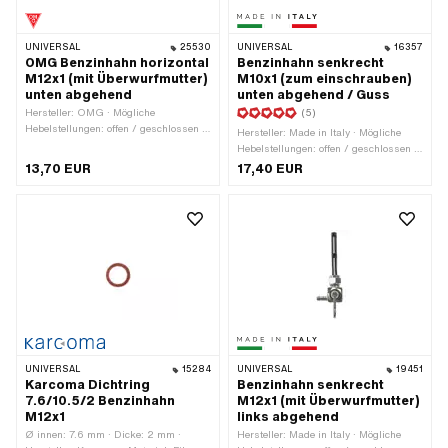
UNIVERSAL
25530
UNIVERSAL
16357
OMG Benzinhahn horizontal
Benzinhahn senkrecht
M12x1 (mit Überwurfmutter)
M10x1 (zum einschrauben)
unten abgehend
unten abgehend / Guss
Hersteller: OMG · Mögliche
(5)
Hebelstellungen: offen / geschlossen /
Hersteller: Made in Italy · Mögliche
Reserve · Material Hebel: Kunststoff ·
Hebelstellungen: offen / geschlossen /
Filterart: Kunststoffnetz · Ø
Reserve · Material Hebel: Metall ·
13,70 EUR
17,40 EUR
Benzinschlauchanschluss: 6 mm ·
Filterart: Kunststoffnetz · Gewindeart:
Einbaurichtung: waagrecht /
MF10x1 (Feingewinde) · Ø
horizontal · Auslassrichtung: unten ·
Benzinschlauchanschluss: 6 mm ·
Reserverohrform: gebogen ·
Einbaurichtung: senkrecht / vertikal ·
Befestigungsart: Überwurfmutter ·
Auslassrichtung: unten ·
Gewindeart: MF12x1 (Feingewinde) ·
Reserverohrform: gerade · Höhe
Höhe Reservestand: 100 mm
Reservestand: 65 mm ·
Befestigungsart: einschrauben
(Gewinde)
UNIVERSAL
15284
UNIVERSAL
19451
Karcoma Dichtring
Benzinhahn senkrecht
7.6/10.5/2 Benzinhahn
M12x1 (mit Überwurfmutter)
M12x1
links abgehend
Ø innen: 7.6 mm · Dicke: 2 mm ·
Hersteller: Made in Italy · Mögliche