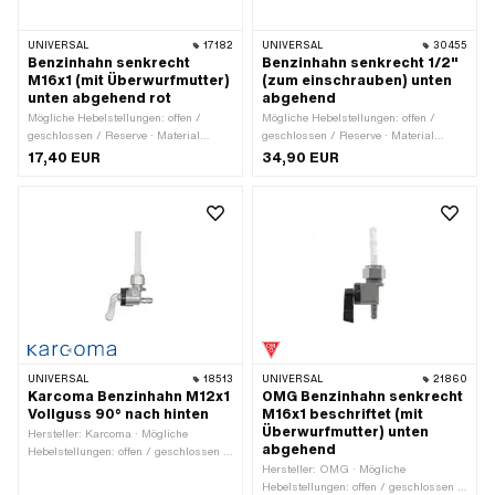
UNIVERSAL
17182
UNIVERSAL
30455
Benzinhahn senkrecht
Benzinhahn senkrecht 1/2"
M16x1 (mit Überwurfmutter)
(zum einschrauben) unten
unten abgehend rot
abgehend
Mögliche Hebelstellungen: offen /
Mögliche Hebelstellungen: offen /
geschlossen / Reserve · Material
geschlossen / Reserve · Material
Hebel: Kunststoff · Filterart:
Hebel: Metall · Filterart: Gitter ·
17,40 EUR
34,90 EUR
Kunststoffnetz · Ø
Einbaurichtung: senkrecht / vertikal ·
Benzinschlauchanschluss: 6 mm ·
Auslassrichtung: unten ·
Einbaurichtung: senkrecht / vertikal ·
Reserverohrform: gerade · Ø
Auslassrichtung: unten ·
Benzinschlauchanschluss: 7 mm ·
Reserverohrform: gerade ·
Höhe Reservestand: 25 mm ·
Befestigungsart: Überwurfmutter ·
Gewindeart: 1/2" · Befestigungsart:
Gewindeart: MF16x1 (Feingewinde) ·
einschrauben (Gewinde)
Höhe Reservestand: 45 mm
UNIVERSAL
18513
UNIVERSAL
21860
Karcoma Benzinhahn M12x1
OMG Benzinhahn senkrecht
Vollguss 90° nach hinten
M16x1 beschriftet (mit
Überwurfmutter) unten
Hersteller: Karcoma · Mögliche
abgehend
Hebelstellungen: offen / geschlossen /
Reserve · Material Hebel: Metall ·
Hersteller: OMG · Mögliche
Filterart: Kunststoffnetz ·
Hebelstellungen: offen / geschlossen /