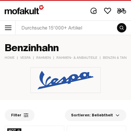
Benzinhahn
HOME
|
VESPA
|
RAHMEN
|
RAHMEN- & ANBAUTEILE
|
BENZIN & TANK
Filter
Sortieren:
Beliebtheit
HOT