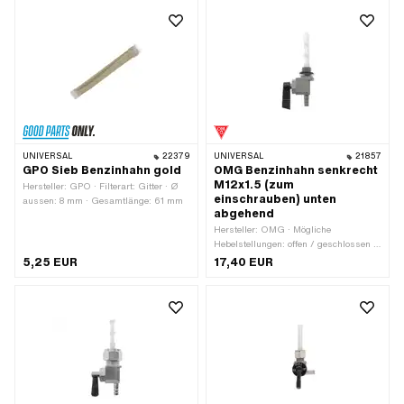
UNIVERSAL
22379
UNIVERSAL
21857
GPO Sieb Benzinhahn gold
OMG Benzinhahn senkrecht
M12x1.5 (zum
Hersteller: GPO · Filterart: Gitter · Ø
einschrauben) unten
aussen: 8 mm · Gesamtlänge: 61 mm
abgehend
Hersteller: OMG · Mögliche
Hebelstellungen: offen / geschlossen /
Reserve · Material Hebel: Kunststoff ·
5,25 EUR
17,40 EUR
Filterart: Kunststoffnetz · Ø
Benzinschlauchanschluss: 6 mm ·
Einbaurichtung: senkrecht / vertikal ·
Auslassrichtung: unten ·
Reserverohrform: gerade ·
Befestigungsart: einschrauben
(Gewinde) · Gewindeart: MF12x1.5
(Feingewinde) · Höhe Reservestand:
50 mm