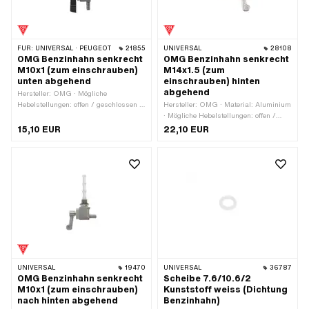
FÜR:
UNIVERSAL · PEUGEOT
21855
UNIVERSAL
28108
OMG Benzinhahn senkrecht
OMG Benzinhahn senkrecht
M10x1 (zum einschrauben)
M14x1.5 (zum
unten abgehend
einschrauben) hinten
abgehend
Hersteller: OMG · Mögliche
Hebelstellungen: offen / geschlossen /
Hersteller: OMG · Material: Aluminium
Reserve · Material Hebel: Kunststoff ·
· Mögliche Hebelstellungen: offen /
Filterart: Kunststoffnetz · Ø
geschlossen / Reserve · Material
15,10 EUR
22,10 EUR
Benzinschlauchanschluss: 6 mm ·
Hebel: Aluminium · Filterart:
Einbaurichtung: senkrecht / vertikal ·
Kunststoffnetz · Einbaurichtung:
Auslassrichtung: unten ·
senkrecht / vertikal · Auslassrichtung:
Reserverohrform: gerade ·
hinten · Reserverohrform: gerade · Ø
Befestigungsart: einschrauben
Benzinschlauchanschluss: 6 mm ·
(Gewinde) · Gewindeart: MF10x1
Höhe Reservestand: 28 mm ·
(Feingewinde) · Höhe Reservestand:
Gewindeart: MF14x1.5 (Feingewinde) ·
50 mm
Befestigungsart: einschrauben
(Gewinde)
UNIVERSAL
19470
UNIVERSAL
36787
OMG Benzinhahn senkrecht
Scheibe 7.6/10.6/2
M10x1 (zum einschrauben)
Kunststoff weiss (Dichtung
nach hinten abgehend
Benzinhahn)