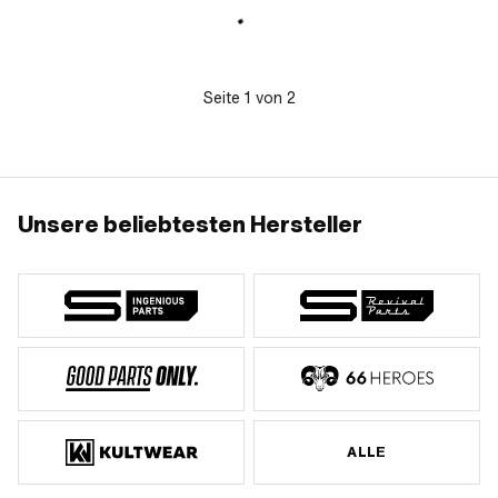
Benzinschlauchanschluss: 6 mm ·
Auslassrichtung: unten ·
Höhe Reservestand: 50 mm ·
Reserverohrform: gerade ·
Gewindeart: MF12x1 (Feingewinde) ·
Befestigungsart: einschrauben
Befestigungsart: Überwurfmutter
(Gewinde) · Gewindeart: MF14x1.5
(Feingewinde) · Höhe Reservestand:
85 mm
Seite
1
von
2
Unsere beliebtesten Hersteller
ALLE