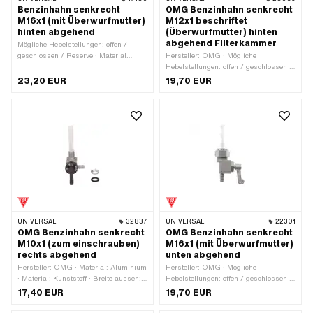
Benzinhahn senkrecht
OMG Benzinhahn senkrecht
M16x1 (mit Überwurfmutter)
M12x1 beschriftet
hinten abgehend
(Überwurfmutter) hinten
abgehend Filterkammer
Mögliche Hebelstellungen: offen /
geschlossen / Reserve · Material
Hersteller: OMG · Mögliche
Hebel: Kunststoff · Material Hebel:
Hebelstellungen: offen / geschlossen /
Metall · Filterart: Kunststoffnetz · Ø
Reserve · Material Hebel: Metall ·
23,20 EUR
19,70 EUR
Benzinschlauchanschluss: 6 mm ·
Filterart: Kunststoffnetz ·
Einbaurichtung: senkrecht / vertikal ·
Einbaurichtung: senkrecht / vertikal ·
Auslassrichtung: hinten ·
Auslassrichtung: hinten ·
Reserverohrform: gerade ·
Reserverohrform: gerade · Ø
Befestigungsart: Überwurfmutter ·
Benzinschlauchanschluss: 6 mm ·
Gewindeart: MF16x1 (Feingewinde) ·
Höhe Reservestand: 70 mm ·
Höhe Reservestand: 75 mm
Gewindeart: MF12x1 (Feingewinde) ·
Befestigungsart: Überwurfmutter
UNIVERSAL
32837
UNIVERSAL
22301
OMG Benzinhahn senkrecht
OMG Benzinhahn senkrecht
M10x1 (zum einschrauben)
M16x1 (mit Überwurfmutter)
rechts abgehend
unten abgehend
Hersteller: OMG · Material: Aluminium
Hersteller: OMG · Mögliche
· Material: Kunststoff · Breite aussen:
Hebelstellungen: offen / geschlossen /
17 mm · Mögliche Hebelstellungen:
Reserve · Material Hebel: Metall ·
17,40 EUR
19,70 EUR
offen / geschlossen / Reserve ·
Gewindeart: MF16x1 (Feingewinde) ·
Material Hebel: Kunststoff ·
Filterart: Kunststoffnetz · Ø