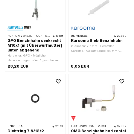
FÜR:
UNIVERSAL · PUCH · SACHS
17181
UNIVERSAL
22380
GPO Benzinhahn senkrecht
Karcoma Sieb Benzinhahn
M16x1 (mit Überwurfmutter)
Ø aussen: 7.7 mm · Hersteller:
unten abgehend
Karcoma · Gesamtlänge: 54 mm ·
Hersteller: GPO · Mögliche
Material: Kunststoff · Farbe: weiss ·
Hebelstellungen: offen / geschlossen /
Filterart: Gitter
Reserve · Material Hebel: Metall ·
23,20 EUR
8,05 EUR
Filterart: Kunststoffnetz · Ø
Benzinschlauchanschluss: 6 mm ·
Einbaurichtung: senkrecht / vertikal ·
Auslassrichtung: unten ·
Reserverohrform: gerade ·
Befestigungsart: Überwurfmutter ·
Gewindeart: MF16x1 (Feingewinde) ·
Höhe Reservestand: 90 mm
UNIVERSAL
21173
FÜR:
UNIVERSAL · PUCH · PIAGGIO
32839
Dichtring 7.6/12/2
OMG Benzinhahn horizontal