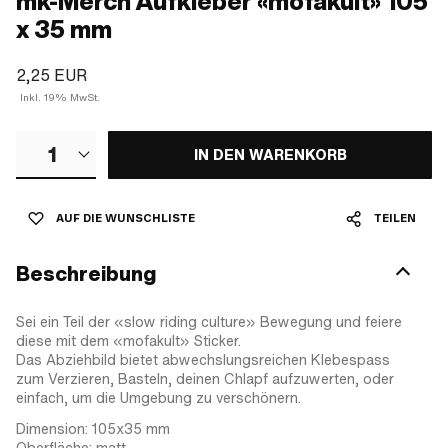
mk-Merch Aufkleber «mofakult» 105
x 35 mm
2,25 EUR
Inkl. 19% MwSt.
1
IN DEN WARENKORB
AUF DIE WUNSCHLISTE
TEILEN
Beschreibung
Sei ein Teil der «slow riding culture» Bewegung und feiere
diese mit dem «mofakult» Sticker.
Das Abziehbild bietet abwechslungsreichen Klebespass
zum Verzieren, Basteln, deinen Chlapf aufzuwerten, oder
einfach, um die Umgebung zu verschönern.
Dimension: 105x35 mm
Oberfläche: matt