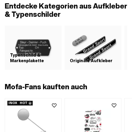
Entdecke Kategorien aus Aufkleber
& Typenschilder
Typenschild &
Markenplakette
Originale Aufkleber
S
Mofa-Fans kauften auch
INOX
HOT