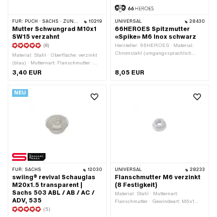
FÜR:
PUCH · SACHS · ZÜNDAPP BELMONDO · TOMOS · HERCULES · KREIDLER · ZÜNDAPP
10219
UNIVERSAL
28430
Mutter Schwungrad M10x1
66HEROES Spitzmutter
SW15 verzahnt
«Spike» M6 Inox schwarz
(8)
Hersteller: 66HEROES · Material:
Chromstahl (umgangssprachlich
Material: Stahl · Oberfläche: verzinkt
bekannt als Nirosta) · Oberfläche:
(blau) · Mutternart: Flanschmutter ·
lackiert · Mutternart: Spitzmutter ·
Gewindeart: MF10x1 (Feingewinde) · Ø
3,40 EUR
8,05 EUR
Gewindeart: M6x1 (Standardgewinde)
aussen: 19.8 mm · Antrieb:
· Antrieb: Aussensechskant ·
Aussensechskant · Nenndurchmesser
Nenndurchmesser (Gewinde): 6 mm ·
NEU
(Gewinde): 10 mm · Schlüsselweite: 15
Schlüsselweite: 11 mm · Gewindetiefe:
mm · Höhe: 10.5 mm ·
12 mm · Höhe: 30 mm ·
Anwendungsbereich: Standard
Anwendungsbereich: Custom
FÜR:
SACHS
12030
UNIVERSAL
28233
swiing® revival Schauglas
Flanschmutter M6 verzinkt
M20x1.5 transparent |
(8 Festigkeit)
Sachs 503 ABL / AB / AC /
Material: Stahl · Mutternart:
ADV, 535
Flanschmutter · Gewindeart: M6x1
(5)
(Standardgewinde) · Höhe: 6 mm ·
Nenndurchmesser (Gewinde): 6 mm ·