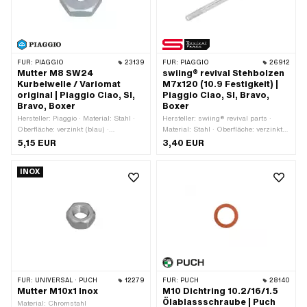
FÜR:
PIAGGIO
23139
FÜR:
PIAGGIO
26912
Mutter M8 SW24
swiing® revival Stehbolzen
Kurbelwelle / Variomat
M7x120 (10.9 Festigkeit) |
original | Piaggio Ciao, SI,
Piaggio Ciao, SI, Bravo,
Bravo, Boxer
Boxer
Hersteller: Piaggio · Material: Stahl ·
Hersteller: swiing® revival parts ·
Oberfläche: verzinkt (blau) ·
Material: Stahl · Oberfläche: verzinkt
Mutternart: Sechskantmutter 0.8D ·
(blau) · Gewindeart: M7x1
5,15 EUR
3,40 EUR
Gewindeart: M8x1.25
(Standardgewinde) · Gesamtlänge:
(Standardgewinde) · Antrieb:
120 mm · Nenndurchmesser
INOX
Aussensechskant · Nenndurchmesser
(Gewinde): 7 mm · Gewindelänge: 25
(Gewinde): 8 mm · Schlüsselweite: 24
mm · Festigkeitsklasse: 10.9
mm · Höhe: 7 mm
FÜR:
UNIVERSAL · PUCH
12279
FÜR:
PUCH
28140
Mutter M10x1 Inox
M10 Dichtring 10.2/16/1.5
Ölablassschraube | Puch
Material: Chromstahl