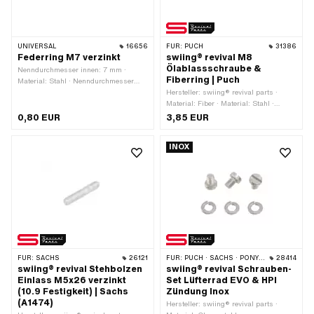
UNIVERSAL
16656
FÜR:
PUCH
31386
Federring M7 verzinkt
swiing® revival M8
Ölablassschraube &
Nenndurchmesser innen: 7 mm ·
Fiberring | Puch
Material: Stahl · Nenndurchmesser
(Gewinde): 7 mm · Oberfläche:
Hersteller: swiing® revival parts ·
verzinkt (blau) · Gewindegrösse: M7 ·
Material: Fiber · Material: Stahl ·
Piaggio OEM-Nr.: 006977, 16407,
Gewindeart: M8x1.25
0,80 EUR
3,85 EUR
3107
(Standardgewinde) ·
Nenndurchmesser (Gewinde): 8 mm ·
INOX
Antrieb: Aussensechskant ·
Oberfläche: verzinkt (blau) ·
Gesamtlänge: 12 mm · Schlüsselweite:
13 mm · Anwendungsbereich: Standard
· Puch OEM-Nr.: 901.1053
FÜR:
SACHS
26121
FÜR:
PUCH · SACHS · PONY / CILO (BETA 521 & 512) · ZÜNDAPP BELMONDO · ZÜNDAPP
28414
swiing® revival Stehbolzen
swiing® revival Schrauben-
Einlass M5x26 verzinkt
Set Lüfterrad EVO & HPI
(10.9 Festigkeit) | Sachs
Zündung Inox
(A1474)
Hersteller: swiing® revival parts ·