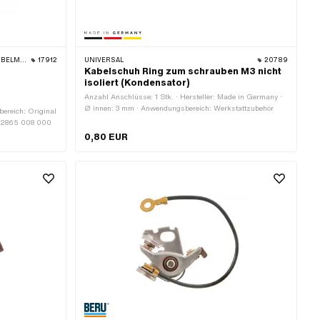
APP · KTM · RIXE
17912
UNIVERSAL
20789
Kabelschuh Ring zum schrauben M3 nicht
isoliert (Kondensator)
Anzahl Anschlüsse: 1 Stk. · Hersteller: Made in Germany ·
Ø innen: 3 mm · Anwendungsbereich: Werkstattzubehör
bereich: Original
: 2865 008 000
0,80 EUR