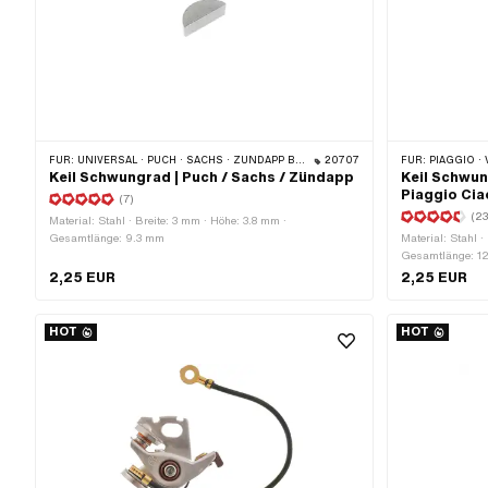
FÜR:
UNIVERSAL · PUCH · SACHS · ZÜNDAPP BELMONDO · HERCULES · ZÜNDAPP
20707
FÜR:
PIAGGIO ·
Keil Schwungrad | Puch / Sachs / Zündapp
Keil Schwun
Piaggio Ciao
(7)
(23
Material: Stahl · Breite: 3 mm · Höhe: 3.8 mm ·
Gesamtlänge: 9.3 mm
Material: Stahl 
Gesamtlänge: 1
2,25 EUR
2,25 EUR
HOT
HOT