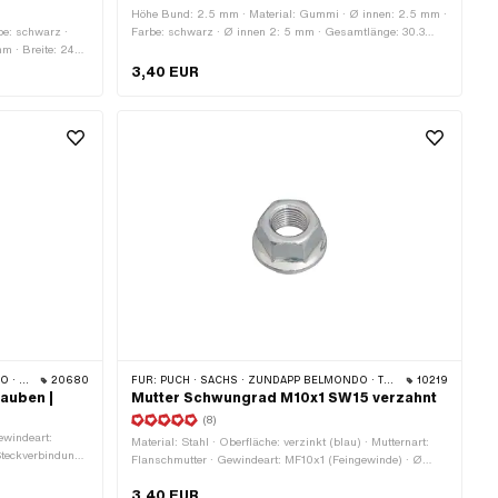
Höhe Bund: 2.5 mm · Material: Gummi · Ø innen: 2.5 mm ·
be: schwarz ·
Farbe: schwarz · Ø innen 2: 5 mm · Gesamtlänge: 30.3
 · Breite: 24
mm · Gesamthöhe: 15 mm · Breite: 15 mm · Höhe: 11 mm
66554
3,40 EUR
DLER
20680
FÜR:
PUCH · SACHS · ZÜNDAPP BELMONDO · TOMOS · HERCULES · KREIDLER · ZÜNDAPP
10219
auben |
Mutter Schwungrad M10x1 SW15 verzahnt
(8)
ewindeart:
Material: Stahl · Oberfläche: verzinkt (blau) · Mutternart:
Steckverbindung
Flanschmutter · Gewindeart: MF10x1 (Feingewinde) · Ø
rt: Gewinde zum
aussen: 19.8 mm · Antrieb: Aussensechskant ·
 23.5 mm ·
3,40 EUR
Nenndurchmesser (Gewinde): 10 mm · Schlüsselweite: 15