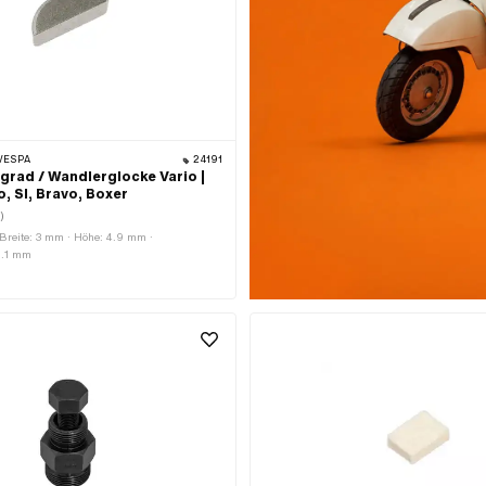
 VESPA
24191
grad / Wandlerglocke Vario |
, SI, Bravo, Boxer
)
· Breite: 3 mm · Höhe: 4.9 mm ·
2.1 mm