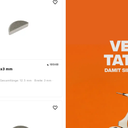
18948
.9x3 mm
· Gesamtlänge: 12.5 mm · Breite: 3 mm ·