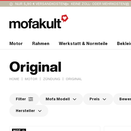
NUR 5,90 € VERSANDKOSTEN
KEINE ZOLL- ODER MEHRKOSTEN
Motor
Rahmen
Werkstatt & Normteile
Bekle
Original
|
|
|
HOME
MOTOR
ZÜNDUNG
ORIGINAL
Filter
Mofa Modell
Preis
Bewe
Hersteller
HOT