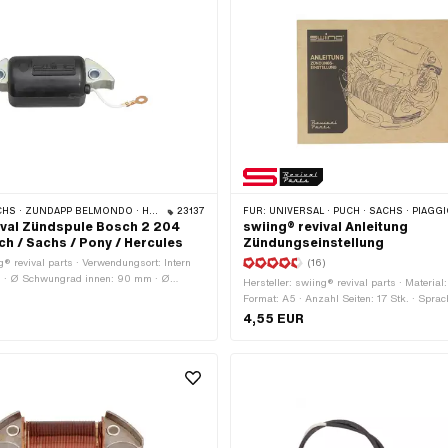
S · ZÜNDAPP BELMONDO · HERCULES
23137
FÜR:
UNIVERSAL · PUCH · SACHS · PIAGGIO · ZÜNDAPP BE
ival Zündspule Bosch 2 204
swiing® revival Anleitung
ch / Sachs / Pony / Hercules
Zündungseinstellung
g® revival parts · Verwendungsort: Intern
(16)
) · Ø Schwungrad innen: 90 mm · Ø
Hersteller: swiing® revival parts · Material
5.8 mm · Kabellänge: 38 mm · Farbe:
Format: A5 · Anzahl Seiten: 17 Stk. · Spra
estigungsloch: 4.6 mm · Befestigungsart:
4,55 EUR
samtlänge: 76.7 mm · Lochabstand: 54 mm
Anzahl Befestigungspunkte: 2 Stk. ·
ch: Original · Anwendungsbereich: