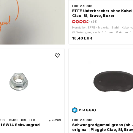
FÜR:
PIAGGIO
EFFE Unterbrecher ohne Kabel 
Ciao, SI, Bravo, Boxer
(24)
Hersteller: EFFE · Material: Stahl · Kabel v
Ø Befestigungsloch: 4.5 mm · Ø Achse: 5
Befestigungspunkte: 1 Stk. · Anwendungsbe
13,40 EUR
Anwendungsbereich: Standard · Piaggio O
HS · TOMOS · KREIDLER
25263
FÜR:
PIAGGIO
x1 SW14 Schwungrad
Schwungradgummi gross (ab J
original | Piaggio Ciao, SI, Bra