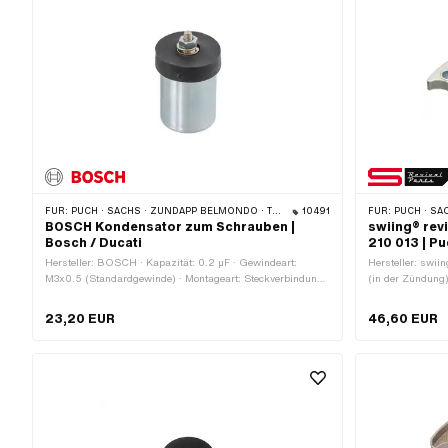
Anwendungsbereich: (De-) Montagewerkzeug
FÜR:
PUCH · SACHS · ZÜNDAPP BELMONDO · TOMOS · DKW · HERCULES · KREIDLER · ZÜNDAPP · KTM · RIXE
10491
FÜR:
PUCH · SACH
BOSCH Kondensator zum Schrauben |
swiing® rev
Bosch / Ducati
210 013 | Pu
Hersteller: BOSCH · Kapazität: 0.2 µF · Gewindeart:
Hersteller: swiin
M3x0.5 (Standardgewinde) · Montageart: Steckverbindung
(in der Zündung
geklemmt · Ø aussen: 18 mm · Anschlussart: Gewinde zum
Kabelaufnahme: 
Schrauben · Gesamthöhe: 33.5 mm · Höhe: 27 mm ·
schwarz · Ø Bef
23,20 EUR
46,60 EUR
Anwendungsbereich: Original · Anwendungsbereich:
Schrauben · Ge
Standard · Alternative Ausf. der Pony OEM-Nr.: A2090 ·
· Höhe: 17 mm · 
Pony OEM-Nr.: A2092 · Alternative Ausf. der Sachs OEM-
Anwendungsberei
Nr.: 0265 052 003 · Sachs OEM-Nr.: 0265 052 007 ·
Standard
BOSCH OEM-Nr.: 2 207 330 050