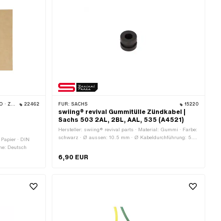
LMONDO
22462
FÜR:
SACHS
15220
swiing® revival Gummitülle Zündkabel |
Sachs 503 2AL, 2BL, AAL, 535 (A4521)
Hersteller: swiing® revival parts · Material: Gummi · Farbe:
schwarz · Ø aussen: 10.5 mm · Ø Kabeldurchführung: 5.2
: Papier · DIN
mm · Ø Montageloch: 8.5 mm · Ø Bund: 10.5 mm · Höhe
che: Deutsch
Bund: 3 mm · Pony OEM-Nr.: A4520 · Pony OEM-Nr.:
6,90 EUR
A4521 · Sachs OEM-Nr.: 0960 135 000 · Sachs OEM-Nr.:
0960 136 000