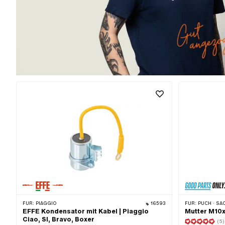
FÜR:
PIAGGIO
16593
FÜR:
PUCH · SAC
EFFE Kondensator mit Kabel | Piaggio
Mutter M10
Ciao, SI, Bravo, Boxer
(5)