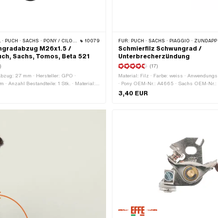
LO (BETA 521 & 512) · ZÜNDAPP BELMONDO · TOMOS · DKW · HERCULES · KREIDLER · ZÜNDAPP · KTM · RIXE
10079
FÜR:
PUCH · SACHS · PIAGGIO · ZÜNDAPP BELMONDO · TOMOS · DKW · HERCULES · ILO / JLO · KREIDLER · ZÜND
gradabzug M26x1.5 /
Schmierfilz Schwungrad /
uch, Sachs, Tomos, Beta 521
Unterbrecherzündung
)
(17)
Abzug: 27 mm · Hersteller: GPO ·
Material: Filz · Farbe: weiss · Anwendungs
 · Anzahl Bestandteile: 1 Stk. · Material:
· Pony OEM-Nr.: A4665 · Sachs OEM-Nr.
che: geschwärzt · Gewindeart: MF22x1.5
3,40 EUR
 Gewindeart: MF26x1.5 (Feingewinde) ·
5 mm · Gesamtlänge: 75 mm ·
chraube: 19 mm · Festigkeitsklasse: 8.8 ·
ich: (De-) Montagewerkzeug