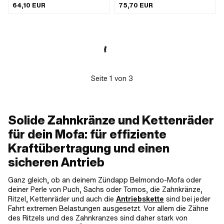
Kettenteilung: 1/2" x 3/16" · Kettentyp:
Stahl · Oberfläche: verzinkt (blau) ·
64,10 EUR
75,70 EUR
415H · Anzahl Zähne: 40 Stk. · Ø
Farbe: silber · Ø innen: 94 mm ·
Lochkreis: 105.5 mm · Ø innen: 94
Dicke: 4.3 mm · Anzahl Zähne: 50
mm · Ø Befestigungsloch: 6.4 mm ·
Stk. · Anzahl Befestigungspunkte: 4
Dicke: 4.5 mm · Lochabstand: 74 mm ·
Stk. · Ø Befestigungsloch: 6.4 mm · Ø
Anzahl Befestigungspunkte: 4 Stk. ·
Lochkreis: 105.5 mm
Farbe: schwarz
Seite
1
von
3
Solide Zahnkränze und Kettenräder
für dein Mofa: für effiziente
Kraftübertragung und einen
sicheren Antrieb
Ganz gleich, ob an deinem Zündapp Belmondo-Mofa oder
deiner Perle von Puch, Sachs oder Tomos, die Zahnkränze,
Ritzel, Kettenräder und auch die
Antriebskette
sind bei jeder
Fahrt extremen Belastungen ausgesetzt. Vor allem die Zähne
des Ritzels und des Zahnkranzes sind daher stark von