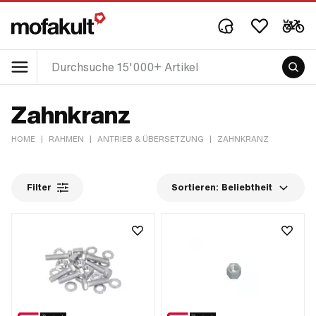
Zahnkranz
HOME
|
RAHMEN
|
ANTRIEB & ÜBERSETZUNG
|
ZAHNKRANZ
Filter
Sortieren:
Beliebtheit