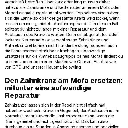
Verschleiß betroffen. Über kurz oder lang müssen daher
nahezu alle Zahnkränze und Kettenräder an einem Mofa oder
Moped einmal ausgetauscht werden. Typischerweise nutzen
sich die Zähne ab oder der gesamte Kranz wird locker, wenn
es sich um eine genietete Ausführung handelt. In diesem Fall
solltest du nicht zu lange mit einer Reparatur und dem
Austausch des Kranzes warten. Denn ein abgenutztes oder
lockeres Kettenrad bzw. verschlissene Zahnkränze und
Antriebsritzel
können nicht nur die Leistung, sondern auch
die Fahrsicherheit stark beeinträchtigen. Hochwertige
Ersatzteile für die Antriebsbaugruppe deines Mofas findest du
bei uns von renommierten Marken wie Charvin, Esjot sowie
von GPO und unserer Hausmarke swiing.
Den Zahnkranz am Mofa ersetzen:
mitunter eine aufwendige
Reparatur
Zahnkränze lassen sich in der Regel nicht einfach mal
nebenher wechseln. Ganz im Gegenteil, der Austausch ist im
Normalfall recht aufwendig, insbesondere dann, wenn der
Kranz genietet und nicht geschraubt ist. Das kann also
durchaus einige Stunden in Anspruch nehmen und spezielles