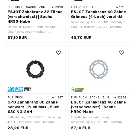
FÜR:
PUCH · SACHS · ZÜNDAPP BELMONDO · CILO
22291
FÜR:
PUCH · SACHS
17118
ESJOT Zahnkranz 32 Zähne
ESJOT Zahnkranz 40 Zähne
(verschweisst) | Sachs
Grimeca (4-Loch) verzinkt
HR90-Nabe
Kettenteilung: 1/2" x 3/16" · Kettentyp:
Hersteller: ESJOT · Material: Stahl ·
415H · Hersteller: ESJOT · Material:
Oberfläche: verzinkt (blau) ·
Stahl · Oberfläche: verzinkt (blau) ·
Kettenteilung: 1/2" x 3/16" · Kettentyp:
Farbe: silber · Anzahl Zähne: 40 Stk. ·
57,10 EUR
40,70 EUR
415H · Anzahl Zähne: 32 Stk. · Ø
Ø Lochkreis: 115 mm · Kröpfung
Lochkreis: 107 mm · Ø innen: 90 mm ·
(Versatz): 9 mm · Ø innen: 98 mm ·
Dicke: 4.1 mm · Farbe: silber
Anzahl Befestigungspunkte: 4 Stk.
FÜR:
PUCH
11627
FÜR:
PUCH · SACHS · ZÜNDAPP BELMONDO · CILO
22292
GPO Zahnkranz 38 Zähne
ESJOT Zahnkranz 40 Zähne
schwarz | Puch Maxi, Puch
(verschweisst) | Sachs
X30 NG-2AH
HR90-Nabe
Kettenteilung: 1/2" x 3/16" · Kettentyp:
Oberfläche: verzinkt (blau) ·
415H · Hersteller: GPO · Material:
Kettenteilung: 1/2" x 3/16" · Kettentyp:
Stahl · Oberfläche: pulverbeschichtet ·
415H · Hersteller: ESJOT · Material:
23,20 EUR
57,10 EUR
Farbe: schwarz · Anzahl Zähne: 38
Stahl · Anzahl Zähne: 40 Stk. · Ø