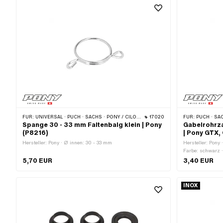
FÜR:
UNIVERSAL · PUCH · SACHS · PONY / CILO (BETA 521 & 512)
17020
FÜR:
PUCH · SACHS
Spange 30 - 33 mm Faltenbalg klein | Pony
Gabelrohrza
(P8216)
| Pony GTX,
Hersteller: Pony · Ø innen: 30 - 33 mm
Hersteller: Pony 
Farbe: schwarz 
5,70 EUR
3,40 EUR
INOX