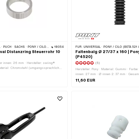
ACHS · PONY / CILO (BETA 521 & 512) · ZÜNDAPP BELMONDO
18054
FÜR:
UNIVERSAL · PONY / CILO (BETA 521 
ival Distanzring Steuerrohr 10
Faltenbalg Ø 27/37 x 160 | Po
(P4520)
 innen: 26 mm · Hersteller: swiing®
(5)
Material: Chromstahl (umgangssprachlich
Hersteller: Pony · Material: Gummi · Farbe
osta) · Ø aussen: 32 mm · Ø innen: 26.2
innen: 27 mm · Ø innen 2: 37 mm · Gesa
ge: 10 mm
11,60 EUR