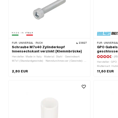
FÜR:
UNIVERSAL · PUCH
23827
FÜR:
UNIVERSAL · PUCH · SAC
Schraube M7x40 Zylinderkopf
GPO Gabels
Innensechskant verzinkt (Klemmbrücke)
geschlosse
Hersteller: Made in Italy · Material: Stahl · Gewindeart:
(15
M7x1 (Standardgewinde) · Nenndurchmesser (Gewinde): 7
Hersteller: GPO ·
mm · Antrieb: Innensechskant · Schraubenkopf:
Mutternart: Hut
Zylinderkopf · Oberfläche: verzinkt (blau) · Schlüsselweite:
· Ø aussen: 28.
2,80 EUR
11,60 EUR
6 mm · Schaft: Nein · Gewindelänge: 40 mm ·
Aussensechskan
Festigkeitsklasse: 8.8
Schlüsselweite: 
mm · Anwendung