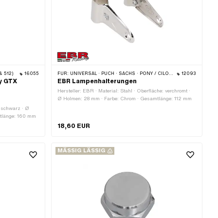
& 512)
16055
FÜR:
UNIVERSAL · PUCH · SACHS · PONY / CILO (BETA 521 & 512) · PIAGGIO · ZÜNDAPP BELMONDO · TOMOS
12093
ny GTX
EBR Lampenhalterungen
Hersteller: EBR · Material: Stahl · Oberfläche: verchromt ·
Ø Holmen: 28 mm · Farbe: Chrom · Gesamtlänge: 112 mm
: schwarz · Ø
mtlänge: 160 mm
18,60 EUR
MÄSSIG LÄSSIG