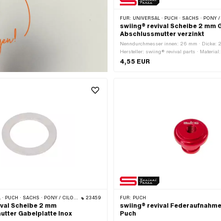
FÜR:
UNIVERSAL · PUCH · SACHS · PONY / CILO (BETA 521 & 512) · PIAGGIO · ZÜNDAPP BEL
swiing® revival Scheibe 2 mm 
Abschlussmutter verzinkt
Nenndurchmesser innen: 26 mm · Dicke: 
Hersteller: swiing® revival parts · Material:
aussen: 37 mm · Nenndurchmesser (Gewi
4,55 EUR
innen: 26.3 mm · Oberfläche: verzinkt (bla
· PONY / CILO (BETA 521 & 512) · PIAGGIO · ZÜNDAPP BELMONDO · TOMOS
23459
FÜR:
PUCH
ival Scheibe 2 mm
swiing® revival Federaufnahme 
tter Gabelplatte Inox
Puch