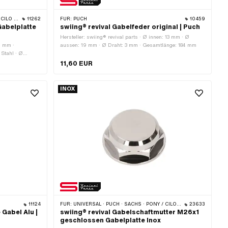
MONDO · TOMOS
11262
FÜR:
PUCH
10459
Gabelplatte
swiing® revival Gabelfeder original | Puch
Hersteller: swiing® revival parts · Ø innen: 13 mm · Ø
2 mm ·
aussen: 19 mm · Ø Draht: 3 mm · Gesamtlänge: 184 mm
 Stahl · Ø
nde): 26 mm · Ø
11,60 EUR
u)
INOX
11124
FÜR:
UNIVERSAL · PUCH · SACHS · PONY / CILO (BETA 521 & 512) · ZÜNDAPP BELMONDO · TOMOS
23633
Gabel Alu |
swiing® revival Gabelschaftmutter M26x1
geschlossen Gabelplatte Inox