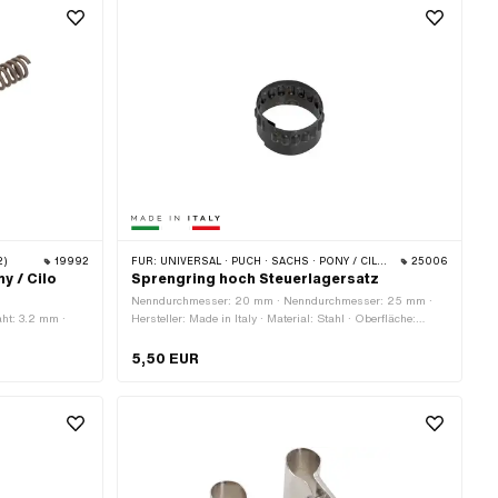
2)
19992
FÜR:
UNIVERSAL · PUCH · SACHS · PONY / CILO (BETA 521 & 512) · PIAGGIO · ZÜNDAPP BELMONDO · TOMOS
25006
y / Cilo
Sprengring hoch Steuerlagersatz
Nenndurchmesser: 20 mm · Nenndurchmesser: 25 mm ·
aht: 3.2 mm ·
Hersteller: Made in Italy · Material: Stahl · Oberfläche:
verzinkt (blau) · Dicke: 0.3 mm · Höhe: 13.6 mm
5,50 EUR