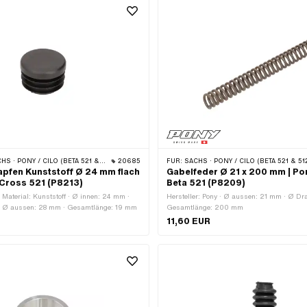
 · PONY / CILO (BETA 521 & 512)
20685
FÜR:
SACHS · PONY / CILO (BETA 521 & 51
pfen Kunststoff Ø 24 mm flach
Gabelfeder Ø 21 x 200 mm | Pon
 Cross 521 (P8213)
Beta 521 (P8209)
· Material: Kunststoff · Ø innen: 24 mm ·
Hersteller: Pony · Ø aussen: 21 mm · Ø Dr
· Ø aussen: 28 mm · Gesamtlänge: 19 mm
Gesamtlänge: 200 mm
11,60 EUR