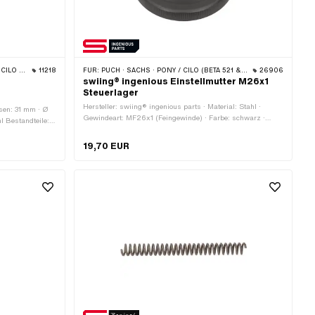
MONDO · TOMOS
11218
FÜR:
PUCH · SACHS · PONY / CILO (BETA 521 & 512) · ZÜNDAPP BELMONDO · TOMOS
26906
swiing® ingenious Einstellmutter M26x1
Steuerlager
Hersteller: swiing® ingenious parts · Material: Stahl ·
sen: 31 mm · Ø
Gewindeart: MF26x1 (Feingewinde) · Farbe: schwarz ·
 Bestandteile: 1
Oberfläche: gehärtet
19,70 EUR