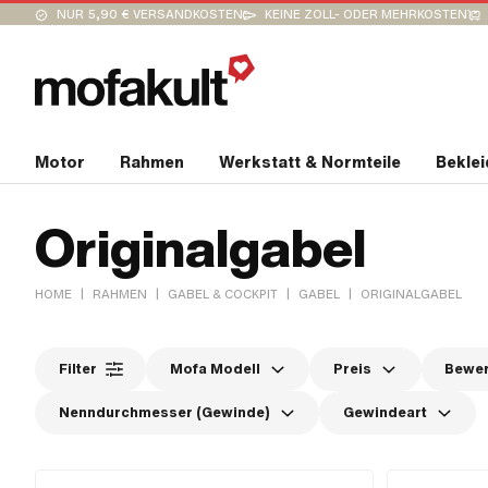
NUR 5,90 € VERSANDKOSTEN
KEINE ZOLL- ODER MEHRKOSTEN
Motor
Rahmen
Werkstatt & Normteile
Bekle
Originalgabel
|
|
|
|
HOME
RAHMEN
GABEL & COCKPIT
GABEL
ORIGINALGABEL
Filter
Mofa Modell
Preis
Bewe
Nenndurchmesser (Gewinde)
Gewindeart