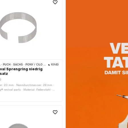
 · PONY / CILO (BETA 521 & 512) · PIAGGIO · ZÜNDAPP BELMONDO · TOMOS
10143
ival Sprengring niedrig
satz
)
r: 20 mm · Nenndurchmesser: 28 mm ·
g® revival parts · Material: Federstahl ·
 Höhe: 7 mm · Puch OEM-Nr.:
· Sachs OEM-Nr.: P0521