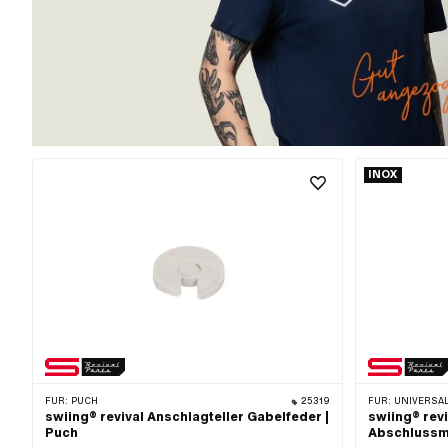
INOX
FÜR:
PUCH
25319
FÜR:
UNIVERSAL · PUCH · SACHS 
swiing® revival Anschlagteller Gabelfeder |
swiing® rev
Puch
Abschlussmu