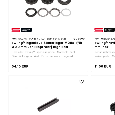
FÜR:
SACHS · PONY / CILO (BETA 521 & 512)
26909
FÜR:
UNIVERSAL · PUCH · S
swiing® ingenious Steuerlager M26x1 (für
swiing® rev
Ø 30 mm Lenkkopfrohr) High End
mm Inox
Hersteller: swiing® ingenious parts · Material: Stahl ·
Nenndurchmesser
Oberfläche: gasnitriert · Farbe: schwarz · Lagerart:
revival parts · 
Lagerring · Ø Aufnahme Rahmen: 30.3 mm · Ø aussen: 43
bekannt als Nir
mm · Ø innen: 26.8 mm · Gewindeart: MF26x1
mm · Gesamtlän
64,10 EUR
11,60 EUR
(Feingewinde)