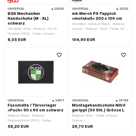
UNIVERSAL
29282
UNIVERSAL
35322
BGS Mechaniker
mk-Merch Pit-Teppich
Handschuhe (M - XL)
«mofakult» 200 x 100 cm
schwarz
Hersteller: mofakult Merch · Material:
Hersteller: BGS · Material: 100 %
Gummi · Material: Textil · Farbe: rot ·
Polyester (PES) · Farbe: schwarz ·
Farbe: schwarz · Farbe: weiss · Breite:
Grösse: L · Grösse: M · Grösse: XL ·
1000 mm · Gesamtlänge: 2000 mm
8,05 EUR
104,90 EUR
Grösse: XXL
UNIVERSAL
34971
UNIVERSAL
35789
Fussmatte / Türvorleger
Montagehandschuhe Nitril
«Puch» 90 x 60 cm schwarz
gerippt (50 Stk.) Grösse L
Material: Nylon · Material:
Material: Nitril · Farbe: schwarz ·
Polyvinylchlorid (PVC) · Farbe:
Grösse: L
schwarz · Breite: 900 mm ·
58,20 EUR
26,70 EUR
Gesamtlänge: 600 mm