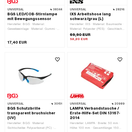
UNIVERSAL
38344
UNIVERSAL
28216
BGS LED/COB-Stirnlampe
IXS Arbeitshose lang
mit Bewegungssensor
schwarz/grau (L)
Hersteller: BGS · Material:
Hersteller: IXS · Material: Baumwolle ·
Gewebeeinlage · Material: Gummi ·
Material: Polyester (PES) · Geschlecht:
Spannung: 4 V · Farbe: schwarz ·
Unisex · Farbe: grau · Farbe: schwarz
69,90 EUR
Kabellänge: 500 mm ·
· Grösse: L · Grösse: M · Grösse: S ·
58,20 EUR
17,40 EUR
Anwendungsbereich: Elektrowerkzeug
Grösse: XL
· Anwendungsbereich:
Strasseneinsatz ·
Anwendungsbereich:
Werkstattzubehör
UNIVERSAL
30151
UNIVERSAL
20989
BGS Schutzbrille
LAMPA Verbandstasche /
transparent bruchsicher
Erste-Hilfe-Set DIN 13167-
(UV)
2014
Hersteller: BGS · Material
Hersteller: LAMPA · Breite: 50 mm ·
Sichtscheibe: Polycarbonat (PC) ·
Höhe: 100 mm · Gesamtlänge: 150