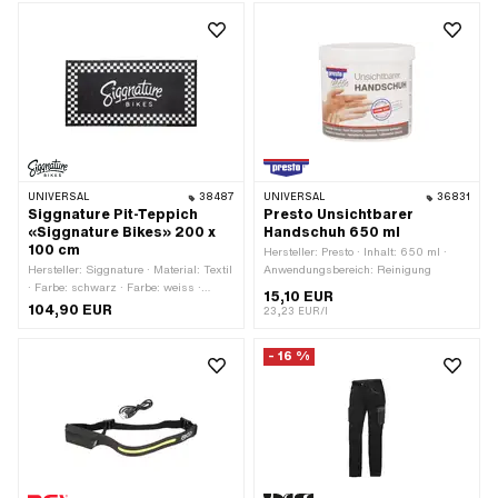
UNIVERSAL
38487
UNIVERSAL
36831
Siggnature Pit-Teppich
Presto Unsichtbarer
«Siggnature Bikes» 200 x
Handschuh 650 ml
100 cm
Hersteller: Presto · Inhalt: 650 ml ·
Hersteller: Siggnature · Material: Textil
Anwendungsbereich: Reinigung
· Farbe: schwarz · Farbe: weiss ·
15,10 EUR
Breite: 1000 mm · Gesamtlänge:
104,90 EUR
23,23 EUR/l
2000 mm
- 16 %