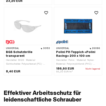
23,20 EUR
Sicherheit
UNIVERSAL
30153
UNIVERSAL
26086
BGS Schutzbrille
Polini Pit-Teppich «Polini
transparent
Racing» 200 x 100 cm
Hersteller: BGS · Material
Hersteller: Polini · Material: Nylon ·
Sichtscheibe: Polycarbonat (PC) ·
Material: Polyvinylchlorid (PVC) ·
Farbe: transparent ·
Farbe: blau · Farbe: schwarz · Breite:
186,60 EUR
Nicht lagernd
8,40 EUR
Anwendungsbereich: Sicherheit
1000 mm · Gesamtlänge: 2000 mm
93,30 EUR/m²
Effektiver Arbeitsschutz für
leidenschaftliche Schrauber