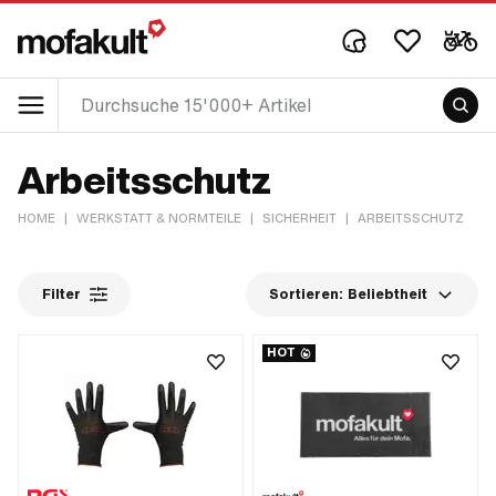
Arbeitsschutz
HOME
|
WERKSTATT & NORMTEILE
|
SICHERHEIT
|
ARBEITSSCHUTZ
Filter
Sortieren:
Beliebtheit
HOT