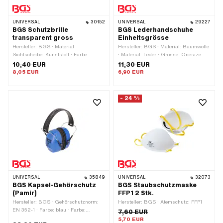
UNIVERSAL
30152
UNIVERSAL
29227
BGS Schutzbrille
BGS Lederhandschuhe
transparent gross
Einheitsgrösse
Hersteller: BGS · Material
Hersteller: BGS · Material: Baumwolle
Sichtscheibe: Kunststoff · Farbe:
· Material: Leder · Grösse: Onesize
transparent · Anwendungsbereich:
10,40 EUR
11,30 EUR
Sicherheit
8,05 EUR
6,90 EUR
- 24 %
UNIVERSAL
35849
UNIVERSAL
32073
BGS Kapsel-Gehörschutz
BGS Staubschutzmaske
(Pamir)
FFP1 2 Stk.
Hersteller: BGS · Gehörschutznorm:
Hersteller: BGS · Atemschutz: FFP1
EN 352-1 · Farbe: blau · Farbe:
7,60 EUR
schwarz · Anwendungsbereich:
5,70 EUR