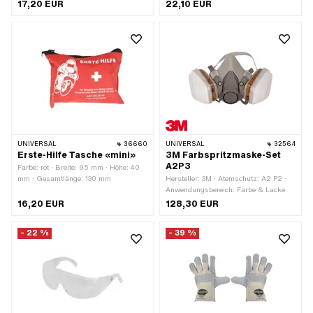
Farbe: transparent · Glaseigenschaft:
mm
17,20 EUR
22,10 EUR
bruchsicher · Anwendungsbereich:
Sicherheit
UNIVERSAL
36660
UNIVERSAL
32564
Erste-Hilfe Tasche «mini»
3M Farbspritzmaske-Set
A2P3
Farbe: rot · Breite: 95 mm · Höhe: 40
mm · Gesamtlänge: 130 mm
Hersteller: 3M · Atemschutz: A2 P2 ·
Anwendungsbereich: Farbe & Lacke
16,20 EUR
128,30 EUR
- 22 %
- 39 %