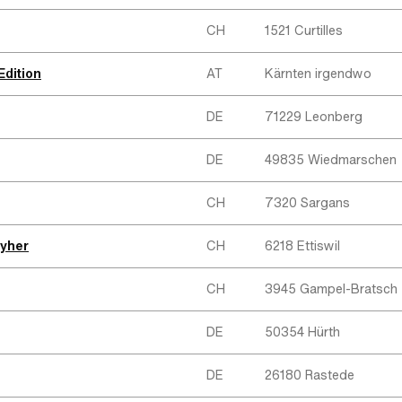
CH
1521 Curtilles
dition
AT
Kärnten irgendwo
DE
71229 Leonberg
DE
49835 Wiedmarschen
CH
7320 Sargans
Wyher
CH
6218 Ettiswil
CH
3945 Gampel-Bratsch
DE
50354 Hürth
DE
26180 Rastede