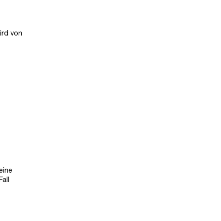
ird von
eine
all