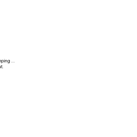
mping …
t.