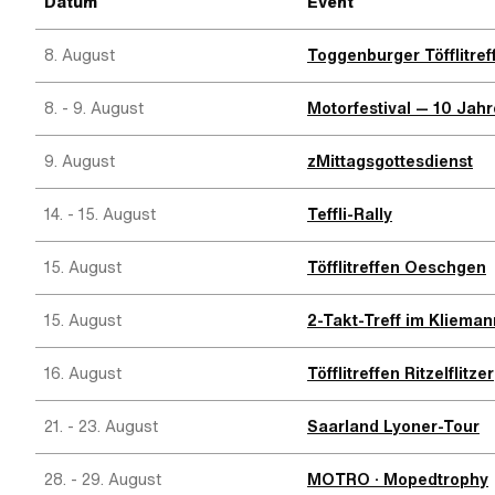
Datum
Event
8. August
Toggenburger Töfflitref
8. - 9. August
Motorfestival — 10 Jahr
9. August
zMittagsgottesdienst
14. - 15. August
Teffli-Rally
15. August
Töfflitreffen Oeschgen
15. August
2-Takt-Treff im Kliema
16. August
Töfflitreffen Ritzelflitzer
21. - 23. August
Saarland Lyoner-Tour
28. - 29. August
MOTRO · Mopedtrophy