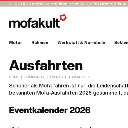
NUR 5,90 € VERSANDKOSTEN
KEINE ZOLL- ODER MEHRKOSTEN
Motor
Rahmen
Werkstatt & Normteile
Bekle
Ausfahrten
|
|
|
HOME
COMMUNITY
EVENTS
AUSFAHRTEN
Schöner als Mofa fahren ist nur, die Leidenschaft
bekannten Mofa-Ausfahrten 2026 gesammelt, da
Eventkalender 2026