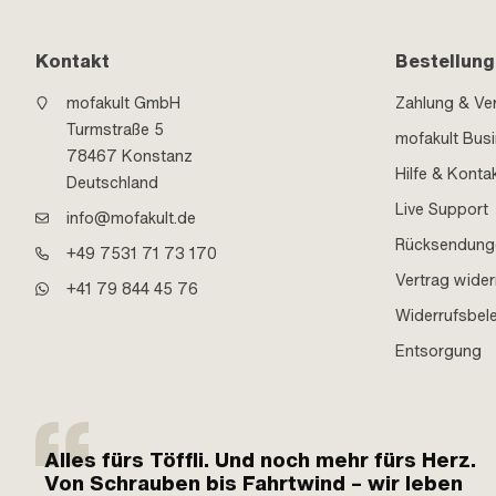
Kontakt
Bestellung
mofakult GmbH
Zahlung & Ve
Turmstraße 5
mofakult Bus
78467 Konstanz
Hilfe & Konta
Deutschland
Live Support
info@mofakult.de
Rücksendung
+49 7531 71 73 170
Vertrag wider
+41 79 844 45 76
Widerrufsbel
Entsorgung
Alles fürs Töffli. Und noch mehr fürs Herz.
Von Schrauben bis Fahrtwind – wir leben