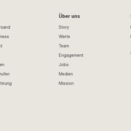
Über uns
rsand
Story
iness
Werte
kt
Team
Engagement
en
Jobs
rufen
Medien
ehrung
Mission