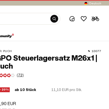
Deutsch
R:
PUCH
10077
PO Steuerlagersatz M26x1 |
uch
(72)
ab 10 Stück
11,10 EUR
pro Stk.
− 20%
,90 EUR