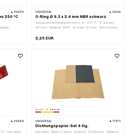
30690
UNIVERSAL
12244
en 250 °C
O-Ring Ø 9.3 x 2.4 mm NBR schwarz
Temperaturbeständigkeit (min.): 0 - 100 °C · Ø aussen:
papier ·
14.1 mm · Material: NBR · Ø innen: 9.3 mm · Schnurdicke:
2.4 mm · Härte: 70 Shore
2,25 EUR
26869
UNIVERSAL
17871
Dichtungspapier-Set 4-tlg.
°C · Hersteller:
Hersteller: Made in Spain · Material: Dichtkarton · Material: