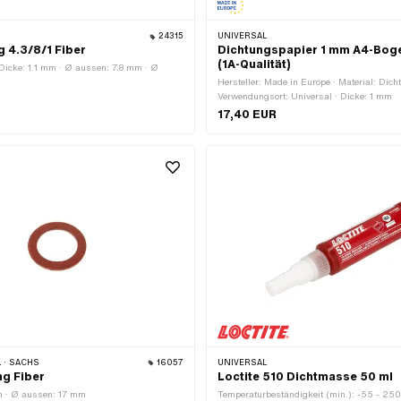
24315
UNIVERSAL
g 4.3/8/1 Fiber
Dichtungspapier 1 mm A4-Bog
(1A-Qualität)
· Dicke: 1.1 mm · Ø aussen: 7.8 mm · Ø
Hersteller: Made in Europe · Material: Dicht
Verwendungsort: Universal · Dicke: 1 mm
17,40 EUR
 · SACHS
16057
UNIVERSAL
ng Fiber
Loctite 510 Dichtmasse 50 ml
m · Ø aussen: 17 mm
Temperaturbeständigkeit (min.): -55 - 250 