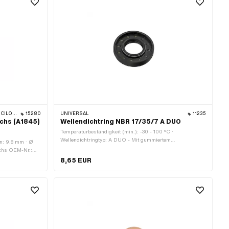
 BELMONDO
15280
UNIVERSAL
11235
achs (A1845)
Wellendichtring NBR 17/35/7 A DUO
Temperaturbeständigkeit (min.): -30 - 100 °C ·
Wellendichtringtyp: A DUO - Mit gummiertem
en: 9.8 mm · Ø
Aussenmantel / zwei Dichtlippen. · Material: NBR · Ø
achs OEM-Nr.:
innen: 17 mm · Breite: 7 mm · Ø aussen: 35 mm
8,65 EUR