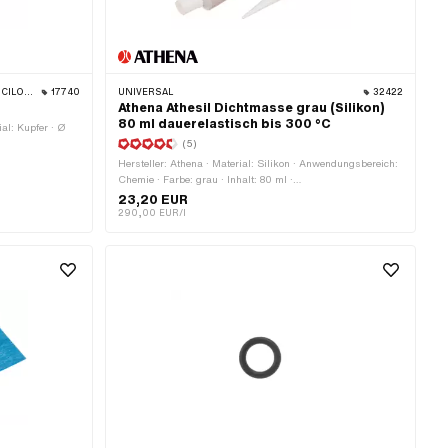
 PIAGGIO
17740
UNIVERSAL
32422
Athena Athesil Dichtmasse grau (Silikon)
80 ml dauerelastisch bis 300 °C
al: Kupfer · Ø
(5)
Hersteller: Athena · Material: Silikon · Anwendungsbereich:
Chemie · Farbe: grau · Inhalt: 80 ml ·
Temperaturbeständigkeit (min.): -40 - 300 °C
23,20 EUR
290,00 EUR/l