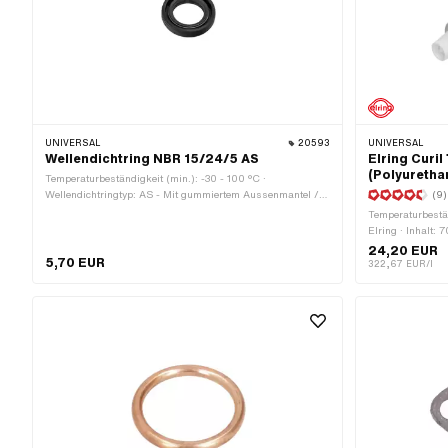
UNIVERSAL
20593
UNIVERSAL
Wellendichtring NBR 15/24/5 AS
Elring Curi
(Polyuretha
Temperaturbeständigkeit (min.): -30 - 100 °C ·
Wellendichtringtyp: AS - Mit gummiertem Aussenmantel /
(9)
einer Dichtlippen / einer Staublippe. · Material: NBR ·
Temperaturbestän
Breite: 5 mm · Ø aussen: 24 mm · Ø innen: 15 mm
Elring · Inhalt:
Chemie · Spalt
24,20 EUR
5,70 EUR
322,67 EUR/l