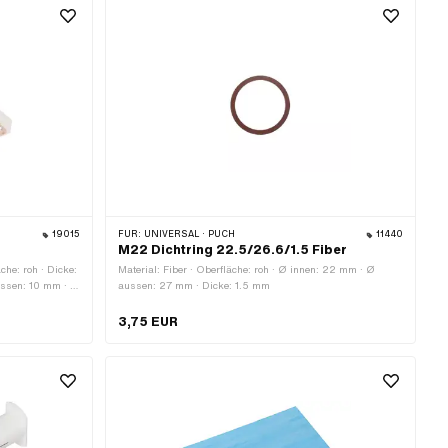
19015
FÜR:
UNIVERSAL · PUCH
11440
M22 Dichtring 22.5/26.6/1.5 Fiber
che: roh · Dicke:
Material: Fiber · Oberfläche: roh · Ø innen: 22 mm · Ø
ussen: 10 mm · Ø
aussen: 27 mm · Dicke: 1.5 mm
sen: 17 mm · Ø
ssen: 24 mm ·
3,75 EUR
gsbereich:
en: 6 mm · Ø
 mm · Ø innen:
 · Ø innen: 12.5
 innen: 16 mm ·