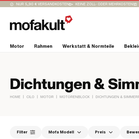
NUR 5,90 € VERSANDKOSTEN
KEINE ZOLL- ODER MEHRKOSTEN
Motor
Rahmen
Werkstatt & Normteile
Bekle
Dichtungen & Sim
|
|
|
|
HOME
CILO
MOTOR
MOTORENBLOCK
DICHTUNGEN & SIMMER
Filter
Mofa Modell
Preis
Bewe