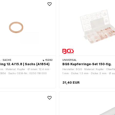
 · SACHS
15282
UNIVERSAL
ing 12.4/15.8 | Sachs (A1854)
BGS Kupferringe-Set 150-tlg.
m · Material: Kupfer · Ø innen: 12.4 mm ·
Hersteller: BGS · Material: Kupfer · Oberflä
A1854 · Sachs OEM-Nr.: 0250 118 000
1 mm · Dicke: 1.5 mm · Dicke: 2 mm · Ø a
aussen: 12 mm · Ø aussen: 16 mm · Ø aus
aussen: 18 mm · Ø aussen: 22 mm · Ø au
31,40 EUR
Anwendungsbereich: Standard · Anwendun
Werkstattzubehör · Ø innen: 5 mm · Ø inn
innen: 7 mm · Ø innen: 8 mm · Ø innen: 10
10.5 mm · Ø innen: 11 mm · Ø innen: 12 mm
mm · Ø innen: 14 mm · Ø innen: 15 mm · Ø
Ø innen: 16.5 mm · Ø innen: 17.5 mm