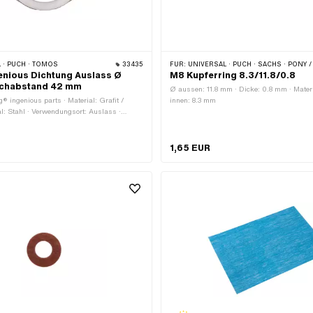
 · PUCH · TOMOS
33435
FÜR:
UNIVERSAL · PUCH · SACHS · PONY / CILO (BETA 521 & 512) ·
enious Dichtung Auslass Ø
M8 Kupferring 8.3/11.8/0.8
chabstand 42 mm
Ø aussen: 11.8 mm · Dicke: 0.8 mm · Materi
g® ingenious parts · Material: Grafit /
innen: 8.3 mm
al: Stahl · Verwendungsort: Auslass ·
 Anzahl Befestigungspunkte: 2 Stk. · Ø
h: 6.5 mm · Lochabstand: 42 mm · Ø
1,65 EUR