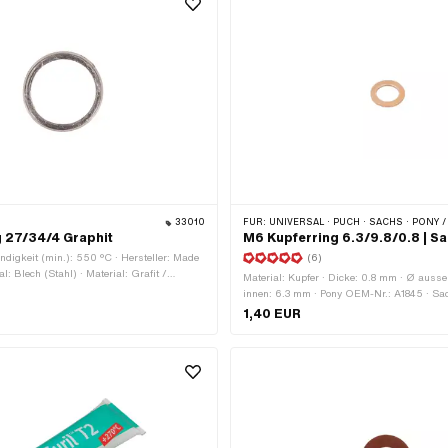
33010
FÜR:
UNIVERSAL · PUCH · SACHS · PONY / CILO (BETA 521 & 512) · ZÜNDAPP
 27/34/4 Graphit
M6 Kupferring 6.3/9.8/0.8 | S
digkeit (min.): 550 °C · Hersteller: Made
(6)
al: Blech (Stahl) · Material: Grafit /
Material: Kupfer · Dicke: 0.8 mm · Ø auss
dungsort: Auspuff · Dicke: 4 mm · Ø
innen: 6.3 mm · Pony OEM-Nr.: A1845 · S
· Ø innen: 27 mm
0250 112 100
1,40 EUR