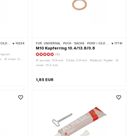
 & 512)
10234
FÜR:
UNIVERSAL · PUCH · SACHS · PONY / CILO (BETA 521 & 512)
17741
M10 Kupferring 10.4/13.8/0.8
ungsort:
(5)
 · Ø innen: 6.4
Ø aussen: 13.8 mm · Dicke: 0.8 mm · Material: Kupfer · Ø
innen: 10.4 mm
-Nr.: 24365
1,85 EUR