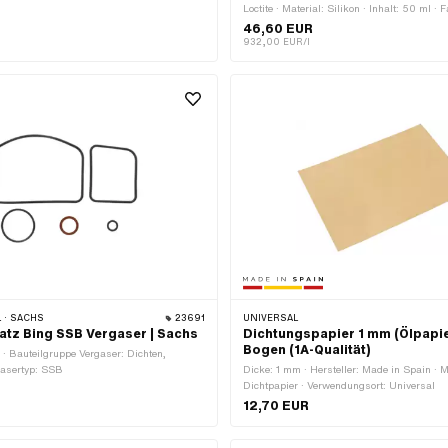
Loctite · Material: Silikon · Inhalt: 50 ml · 
Gefahrenhinweis: Kann allergische Hautre
46,60 EUR
verursachen · Gefahrenhinweis: Kann die 
932,00 EUR/l
· Gefahrenhinweis: Verursacht schwere Au
Signalwort: Achtung · Gefahrenpiktogram
Vorsicht gefährlich · Anwendungsbereich: 
Spaltmass (max.): 0.25 mm
 · SACHS
23691
UNIVERSAL
atz Bing SSB Vergaser | Sachs
Dichtungspapier 1 mm (Ölpapie
Bogen (1A-Qualität)
 · Bauteilgruppe Vergaser: Dichten,
gasertyp: SSB
Dicke: 1 mm · Hersteller: Made in Spain · M
Dichtpapier · Verwendungsort: Universal
12,70 EUR