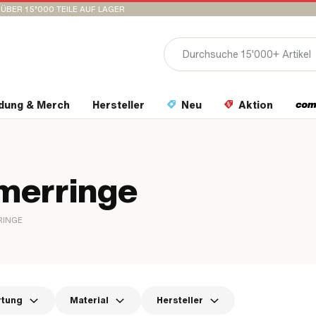
ÜBER 15’000 TEILE AUF LAGER
idung & Merch
Hersteller
Neu
Aktion
merringe
RINGE
rtung
Material
Hersteller