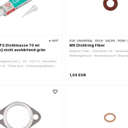
11517
FÜR:
UNIVERSAL · PUCH · SACHS · PONY / CILO (BETA 521
l T2 Dichtmasse 70 ml
M6 Dichtring Fiber
n) nicht aushärtend grün
Material: Fiber · Oberfläche: roh · Verwend
Motorengehäuse · Verwendungsort: Vergaser
mm · Ø aussen: 11.8 mm · Dicke: 1 mm ·
digkeit (min.): -55 - 250 °C · Hersteller:
Anwendungsbereich: Standard · Puch OEM
 70 ml · Farbe: grün · Anwendungsbereich:
mass (max.): 0.2 mm
1,05 EUR