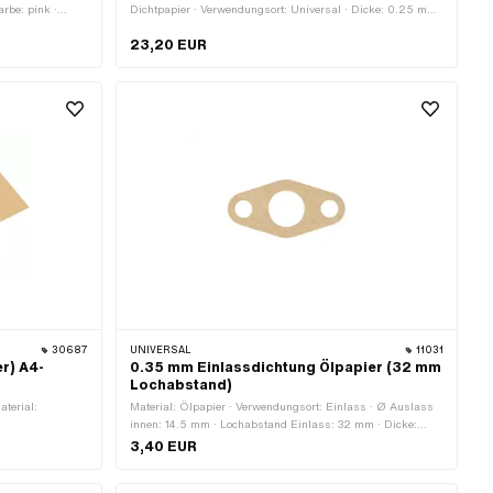
Farbe: pink ·
Dichtpapier · Verwendungsort: Universal · Dicke: 0.25 mm
aktionen
· Dicke: 0.4 mm · Dicke: 0.5 mm · Dicke: 1.2 mm
23,20 EUR
Atemwege reizen
genreizung ·
m: GHS07 -
Chemie ·
30687
UNIVERSAL
11031
r) A4-
0.35 mm Einlassdichtung Ölpapier (32 mm
Lochabstand)
aterial:
Material: Ölpapier · Verwendungsort: Einlass · Ø Auslass
innen: 14.5 mm · Lochabstand Einlass: 32 mm · Dicke:
0.35 mm
3,40 EUR