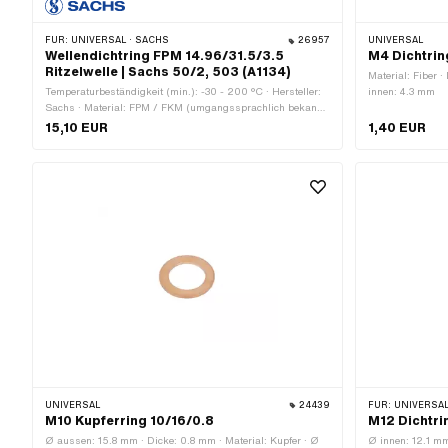
FÜR:
UNIVERSAL · SACHS
26957
UNIVERSAL
Wellendichtring FPM 14.96/31.5/3.5
M4 Dichtrin
Ritzelwelle | Sachs 50/2, 503 (A1134)
Material: Fiber 
Temperaturbeständigkeit (min.): -30 - 200 °C · Hersteller:
innen: 4.3 mm
Sachs · Material: FPM / FKM (umgangssprachlich bekannt
als Viton) · Verwendungsort: Ritzelwelle · Ø innen: 14.96
15,10 EUR
1,40 EUR
mm · Breite: 3.5 mm · Ø aussen: 31.4 mm · Pony OEM-Nr.:
A1134 · Sachs OEM-Nr.: 0230 011 200 · Sachs OEM-Nr.:
0230 011 100
UNIVERSAL
24439
FÜR:
UNIVERSAL
M10 Kupferring 10/16/0.8
M12 Dichtri
Ø aussen: 15.8 mm · Dicke: 0.8 mm · Material: Kupfer · Ø
Ø innen: 12.1 m