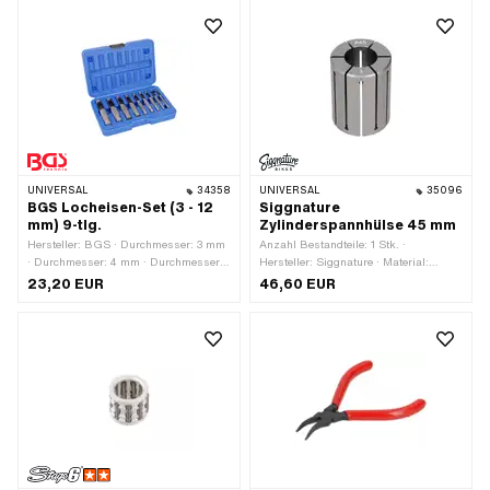
UNIVERSAL
34358
UNIVERSAL
35096
BGS Locheisen-Set (3 - 12
Siggnature
mm) 9-tlg.
Zylinderspannhülse 45 mm
Hersteller: BGS · Durchmesser: 3 mm
Anzahl Bestandteile: 1 Stk. ·
· Durchmesser: 4 mm · Durchmesser:
Hersteller: Siggnature · Material:
5 mm · Durchmesser: 6 mm ·
Aluminium · Oberfläche: eloxiert ·
23,20 EUR
46,60 EUR
Durchmesser: 7 mm · Durchmesser: 8
Durchmesser: 45 mm · Gesamtlänge:
mm · Durchmesser: 10 mm ·
60 mm · Ø innen: 24 - 34.2 mm · Ø
Durchmesser: 11 mm · Durchmesser:
aussen: 44.6 - 45.6 mm ·
12 mm · Anwendungsbereich:
Anwendungsbereich: Spezialwerkzeug
Spezialwerkzeug ·
Anwendungsbereich:
Werkstattzubehör · Material: Stahl ·
Anzahl Bestandteile: 9 Stk.