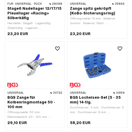
FÜR:
UNIVERSAL · PUCH
28088
UNIVERSAL
35866
Stage6 Nadellager 12/17/15
Zange spitz gekröpft
Pleuellager «Racing»
(KoBo-Sicherungsring)
Silberkäfig
Öffnungsweite: 13 mm · Material:
Hersteller: Stage6 · Lagerkäfig:
Gummi · Material: Stahl ·
Silberkäfig · Lagerart:
Gesamtlänge: 115 mm · Breite: 55 mm
Nadellagerkranz · Breite: 15 mm · Ø
· Breite: 85 mm · Höhe: 10.5 mm
23,20 EUR
23,20 EUR
innen: 12 mm · Ø aussen: 17 mm ·
Dimension Nadellager: 12/17 x 15
UNIVERSAL
30722
UNIVERSAL
34159
BGS Zange für
BGS Locheisen-Set (5 - 35
Kolbenringmontage 50 -
mm) 14-tlg.
100 mm
Durchmesser: 5 mm · Durchmesser: 6
Öffnungsweite: 60 mm ·
mm · Durchmesser: 8 mm ·
Klemmbereich: 40 - 100 mm ·
Durchmesser: 10 mm · Durchmesser:
Hersteller: BGS · Material: Stahl ·
11 mm · Durchmesser: 13 mm ·
29,10 EUR
58,20 EUR
Oberfläche: verzinkt (blau) ·
Durchmesser: 16 mm · Durchmesser:
Anwendungsbereich:
19 mm · Durchmesser: 22 mm ·