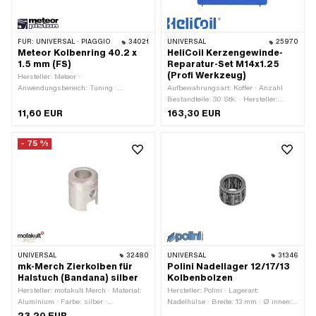
FÜR:
UNIVERSAL · PIAGGIO
34021
UNIVERSAL
25970
Meteor Kolbenring 40.2 x
HeliCoil Kerzengewinde-
1.5 mm (FS)
Reparatur-Set M14x1.25
(Profi Werkzeug)
Hersteller: Meteor ·
Anwendungsbereich: Tuning ·
Aufbewahrungsart: Koffer · Anzahl
Nenndurchmesser: 40.2 mm · Dicke
Bestandteile: 30 Stk. · Hersteller:
Kolbenring: 1.65 mm · Kolbenringform:
HeliCoil · Material: Chromstahl
11,60 EUR
163,30 EUR
Rechteck-Ring · Kolbenringstoss:
(umgangssprachlich bekannt als
Flankensicherung (FS) · Höhe: 1.5 mm
Nirosta) · Dimension Gewindeeinsatz:
- 75 %
0.5D · Dimension Gewindeeinsatz: 1D
· Dimension Gewindeeinsatz: 1.5D ·
Nenndurchmesser (Gewinde): 14 mm ·
Dimension Aufbewahrungsbox [mm]:
250 x 50 x 220 mm · Gewindeart:
MF14x1.25 (Feingewinde) ·
Anwendungsbereich:
Werkstattzubehör
UNIVERSAL
32480
UNIVERSAL
31346
mk-Merch Zierkolben für
Polini Nadellager 12/17/13
Halstuch (Bandana) silber
Kolbenbolzen
Hersteller: mofakult Merch · Material:
Hersteller: Polini · Lagerart:
Aluminium · Farbe: silber ·
Nadelhülse · Breite: 13 mm · Ø innen:
Gesamtlänge: 30 mm · Breite: 24.6
12 mm · Ø aussen: 17 mm · Dimension
23,20 EUR