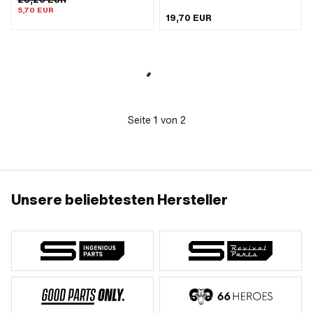
mm
Nadellager: 12/17 x 13
5,70 EUR
19,70 EUR
Seite
1
von
2
Unsere beliebtesten Hersteller