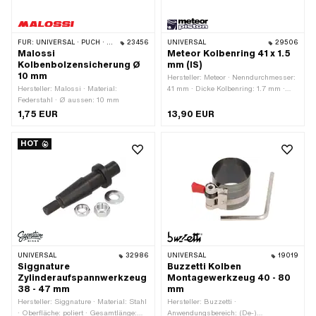
FÜR:
UNIVERSAL · PUCH · PIAGGIO · TOMOS
23456
UNIVERSAL
29506
Malossi
Meteor Kolbenring 41 x 1.5
Kolbenbolzensicherung Ø
mm (IS)
10 mm
Hersteller: Meteor · Nenndurchmesser:
Hersteller: Malossi · Material:
41 mm · Dicke Kolbenring: 1.7 mm ·
Federstahl · Ø aussen: 10 mm
Kolbenringform: Rechteck-Ring ·
Kolbenringstoss: Innensicherung (IS) ·
1,75 EUR
13,90 EUR
Höhe: 1.5 mm
HOT
UNIVERSAL
32986
UNIVERSAL
19019
Siggnature
Buzzetti Kolben
Zylinderaufspannwerkzeug
Montagewerkzeug 40 - 80
38 - 47 mm
mm
Hersteller: Siggnature · Material: Stahl
Hersteller: Buzzetti ·
· Oberfläche: poliert · Gesamtlänge:
Anwendungsbereich: (De-)