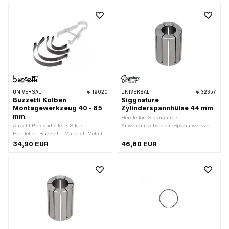
Kolbenringstoss: Flankensicherung
(FS) · Dicke Kolbenring: 1.6 mm
UNIVERSAL
19020
UNIVERSAL
32357
Buzzetti Kolben
Siggnature
Montagewerkzeug 40 - 85
Zylinderspannhülse 44 mm
mm
Hersteller: Siggnature ·
Anzahl Bestandteile: 7 Stk. ·
Anwendungsbereich: Spezialwerkzeug
Hersteller: Buzzetti · Material: Metall ·
· Material: Aluminium · Oberfläche:
Ø innen: 40 - 85 mm ·
eloxiert · Gesamtlänge: 60 mm ·
34,90 EUR
46,60 EUR
Anwendungsbereich: (De-)
Durchmesser: 44 mm
Montagewerkzeug