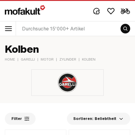
Kolben
HOME
|
GARELLI
|
MOTOR
|
ZYLINDER
|
KOLBEN
Filter
Sortieren:
Beliebtheit