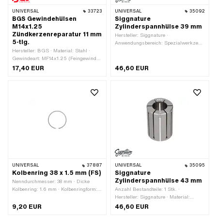
UNIVERSAL
33723
UNIVERSAL
35092
BGS Gewindehülsen
Siggnature
M14x1.25
Zylinderspannhülse 39 mm
Zündkerzenreparatur 11 mm
Hersteller: Siggnature ·
5-tlg.
Anwendungsbereich: Spezialwerkzeug
Hersteller: BGS · Material: Stahl ·
· Material: Aluminium · Oberfläche:
Gewindeart: MF14x1.25 (Feingewinde)
eloxiert · Anzahl Bestandteile: 1 Stk. ·
· Gesamtlänge: 11.3 mm
Gesamtlänge: 60 mm · Durchmesser:
17,40 EUR
46,60 EUR
39 mm · Ø innen: 24 - 34.2 mm · Ø
aussen: 38.6 - 39.6 mm
UNIVERSAL
37887
UNIVERSAL
35095
Kolbenring 38 x 1.5 mm (FS)
Siggnature
Zylinderspannhülse 43 mm
Nenndurchmesser: 38 mm · Dicke
Kolbenring: 1.6 mm · Kolbenringform:
Anzahl Bestandteile: 1 Stk. ·
Rechteck-Ring · Kolbenringstoss:
Hersteller: Siggnature · Material:
Flankensicherung (FS) · Höhe: 1.5 mm
Aluminium · Oberfläche: eloxiert ·
9,20 EUR
46,60 EUR
Durchmesser: 43 mm · Gesamtlänge: