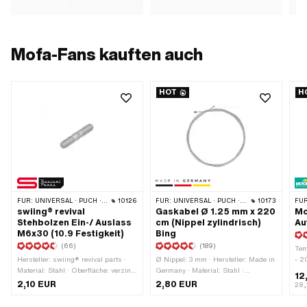
Mofa-Fans kauften auch
HOT
H
FÜR:
UNIVERSAL · PUCH · SACHS · PONY / CILO (BETA 521 & 512) · ZÜNDAPP BELMONDO · SOLEX · TOMOS
10126
FÜR:
UNIVERSAL · PUCH · SACHS · ZÜNDAPP BELMONDO · TOMOS · ALPA CHOPPER / TURBO · DKW · ILO / JLO · KREIDLER · MBK / MOTOBÉCANE · MIELE · MONARK · VICTORIA · ZÜNDAPP
10173
FÜR
swiing® revival
Gaskabel Ø 1.25 mm x 220
Mo
Stehbolzen Ein-/ Auslass
cm (Nippel zylindrisch)
Au
M6x30 (10.9 Festigkeit)
Bing
(66)
(189)
Tem
Hersteller: swiing® revival parts ·
Ø Nippel: 3 mm · Hersteller: Made in
- 2
Material: Stahl · Oberfläche: verzinkt
Germany · Material: Stahl ·
Anw
12
(blau) · Durchmesser: 5.95 mm ·
Anwendungsbereich: Standard ·
Get
2,10 EUR
2,80 EUR
28,
Gewindeart: M6x1
Oberfläche: verzinkt (blau) · Anzahl
Inh
(Standardgewinde) ·
Bestandteile: 1 Stk. · Ø Litze: 1.25
· P