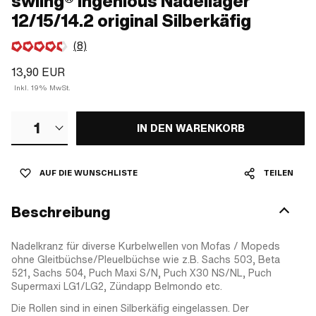
swiing® ingenious Nadellager
12/15/14.2 original Silberkäfig
(8)
13,90 EUR
Inkl. 19% MwSt.
1
IN DEN WARENKORB
AUF DIE WUNSCHLISTE
TEILEN
Beschreibung
Nadelkranz für diverse Kurbelwellen von Mofas / Mopeds
ohne Gleitbüchse/Pleuelbüchse wie z.B. Sachs 503, Beta
521, Sachs 504, Puch Maxi S/N, Puch X30 NS/NL, Puch
Supermaxi LG1/LG2, Zündapp Belmondo etc.
Die Rollen sind in einen Silberkäfig eingelassen. Der