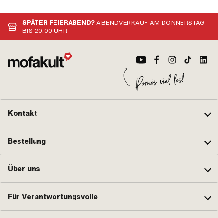
Nenndurchmesser (Gewinde): 6 mm
mm · Nippelform: Zylinder ·
OEM
· Gesamtlänge: 30 mm ·
Kabellänge: 2200 mm · Länge
Gewindelänge: 12 mm ·
Nippel: 5 mm
SPÄTER FEIERABEND?
ABENDVERKAUF AM DONNERSTAG
Festigkeitsklasse: 10.9
BIS 20:00 UHR
Kontakt
Bestellung
Über uns
Für Verantwortungsvolle