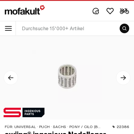
FÜR:
UNIVERSAL · PUCH · SACHS · PONY / CILO (BETA 521 & 512) · PIAGGIO · SOLEX · TOMOS · BYE BIKE · ALPA CHOPPER / TURBO · CILO · DKW · FANTIC · GARELLI · HONDA · ILO / JLO · KREIDLER · MALAGUTI · MBK / MOTOBÉCANE · MIELE · MONARK · PEUGEOT · VICTORIA · YAMAHA
22386