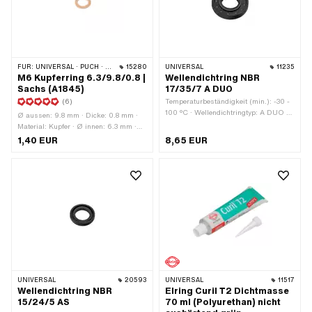
FÜR:
UNIVERSAL · PUCH · SACHS · PONY / CILO (BETA 521 & 512) · ZÜNDAPP BELMONDO
15280
UNIVERSAL
11235
M6 Kupferring 6.3/9.8/0.8 |
Wellendichtring NBR
Sachs (A1845)
17/35/7 A DUO
(6)
Temperaturbeständigkeit (min.): -30 -
100 °C · Wellendichtringtyp: A DUO -
Ø aussen: 9.8 mm · Dicke: 0.8 mm ·
Mit gummiertem Aussenmantel / zwei
Material: Kupfer · Ø innen: 6.3 mm ·
Dichtlippen. · Ø innen: 17 mm · Ø
Pony OEM-Nr.: A1845 · Sachs OEM-
1,40 EUR
8,65 EUR
aussen: 35 mm · Breite: 7 mm ·
Nr.: 0250 112 100
Material: NBR
UNIVERSAL
20593
UNIVERSAL
11517
Wellendichtring NBR
Elring Curil T2 Dichtmasse
15/24/5 AS
70 ml (Polyurethan) nicht