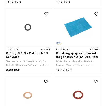
aussen: 31.4 mm · Hersteller: Sachs ·
15,10 EUR
1,40 EUR
Breite: 3.5 mm · Material: FPM / FKM
(umgangssprachlich bekannt als
Viton) · Verwendungsort: Ritzelwelle ·
Pony OEM-Nr.: A1134 · Sachs OEM-
Nr.: 0230 011 200 · Sachs OEM-Nr.:
0230 011 100
UNIVERSAL
12244
UNIVERSAL
30690
O-Ring Ø 9.3 x 2.4 mm NBR
Dichtungspapier 1 mm A4-
schwarz
Bogen 250 °C (1A-Qualität)
Temperaturbeständigkeit (min.): 0 -
Dicke: 1 mm · Hersteller: Made in
100 °C · Ø aussen: 14.1 mm · Material:
Europe · Material: Dichtpapier ·
NBR · Ø innen: 9.3 mm · Schnurdicke:
Verwendungsort: Universal
2,25 EUR
17,40 EUR
2.4 mm · Härte: 70 Shore