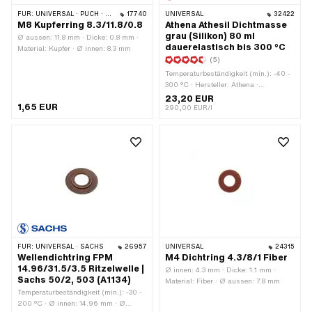
FÜR:
UNIVERSAL · PUCH · SACHS · PONY / CILO (BETA 521 & 512) · PIAGGIO
17740
UNIVERSAL
32422
M8 Kupferring 8.3/11.8/0.8
Athena Athesil Dichtmasse
grau (Silikon) 80 ml
Ø aussen: 11.8 mm · Dicke: 0.8 mm ·
dauerelastisch bis 300 °C
Material: Kupfer · Ø innen: 8.3 mm
(5)
Temperaturbeständigkeit (min.): -40 -
300 °C · Hersteller: Athena ·
Anwendungsbereich: Chemie ·
23,20 EUR
1,65 EUR
Material: Silikon · Inhalt: 80 ml ·
290,00 EUR/l
Farbe: grau
FÜR:
UNIVERSAL · SACHS
26957
UNIVERSAL
24315
Wellendichtring FPM
M4 Dichtring 4.3/8/1 Fiber
14.96/31.5/3.5 Ritzelwelle |
Ø innen: 4.3 mm · Dicke: 1.1 mm ·
Sachs 50/2, 503 (A1134)
Material: Fiber · Ø aussen: 7.8 mm
Temperaturbeständigkeit (min.): -30 -
200 °C · Ø innen: 14.96 mm · Ø