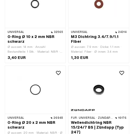
UNIVERSAL
32565
UNIVERSAL
24314
O-Ring Ø 10 x 2 mm NBR
M3 Dichtring 3.4/7.9/1.1
schwarz
Fiber
Ø aussen: 14 mm · Anzahl
Ø aussen: 7.9 mm · Dicke: 1.1 mm ·
Bestandteile: 1 Stk. · Material: NBR ·
Material: Fiber · Ø innen: 3.4 mm
Farbe: schwarz · Ø innen: 10 mm ·
3,40 EUR
1,30 EUR
Schnurdicke: 2 mm · Härte: 70 Shore
UNIVERSAL
26945
FÜR:
UNIVERSAL · ZÜNDAPP BELMONDO · ZÜNDAPP
16176
O-Ring Ø 20 x 2 mm NBR
Wellendichtring NBR
schwarz
15/24/7 BS | Zündapp (Typ
247)
Ø aussen: 20 mm · Material: NBR · Ø