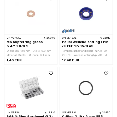
Schnurdicke: 3 mm
Lochabstand: 48 mm
UNIVERSAL
26070
UNIVERSAL
32813
M6 Kupferring gross
Polini Wellendichtring FPM
6.4/13.8/0.9
/ PTFE 17/35/8 AS
Ø aussen: 13.8 mm · Dicke: 0.9 mm ·
Temperaturbeständigkeit (min.): -30 -
Material: Kupfer · Ø innen: 6.4 mm
200 °C · Wellendichtringtyp: AS - Mit
gummiertem Aussenmantel / einer
1,40 EUR
17,40 EUR
Dichtlippen / einer Staublippe. · Ø
aussen: 35 mm · Breite: 8 mm ·
Hersteller: Polini · Material: FPM /
FKM (umgangssprachlich bekannt als
Viton) · Verwendungsort: Kurbelwelle ·
Verwendungsort: Universal · Ø innen:
17 mm
UNIVERSAL
18810
UNIVERSAL
34490
BGS O-Ring Sortiment Ø 3 -
O-Ring Ø 19 x 2 mm NBR