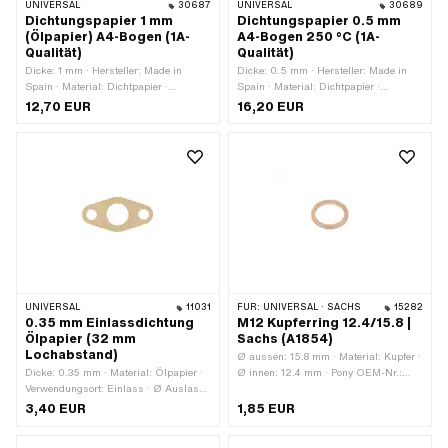
UNIVERSAL
30687
UNIVERSAL
30689
Dichtungspapier 1 mm
Dichtungspapier 0.5 mm
(Ölpapier) A4-Bogen (1A-
A4-Bogen 250 °C (1A-
Qualität)
Qualität)
Dicke: 1 mm · Hersteller: Made in
Dicke: 0.5 mm · Hersteller: Made in
Spain · Material: Dichtpapier ·
Spain · Material: Dichtpapier ·
Verwendungsort: Universal
Verwendungsort: Universal
12,70 EUR
16,20 EUR
UNIVERSAL
11031
FÜR:
UNIVERSAL · SACHS
15282
0.35 mm Einlassdichtung
M12 Kupferring 12.4/15.8 |
Ölpapier (32 mm
Sachs (A1854)
Lochabstand)
Ø aussen: 15.8 mm · Material: Kupfer ·
Dicke: 0.35 mm · Material: Ölpapier ·
Ø innen: 12.4 mm · Pony OEM-Nr.:
Verwendungsort: Einlass · Ø Auslass
A1854 · Sachs OEM-Nr.: 0250 118
innen: 14.5 mm · Lochabstand
000
3,40 EUR
1,85 EUR
Einlass: 32 mm