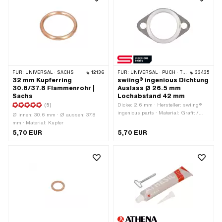
FÜR:
UNIVERSAL · SACHS
12136
FÜR:
UNIVERSAL · PUCH · TOMOS
33435
32 mm Kupferring
swiing® ingenious Dichtung
30.6/37.8 Flammenrohr |
Auslass Ø 26.5 mm
Sachs
Lochabstand 42 mm
(5)
Dicke: 2.6 mm · Hersteller: swiing®
ingenious parts · Material: Grafit /
Ø innen: 30.6 mm · Ø aussen: 37.8
Graphit · Material: Stahl ·
mm · Material: Kupfer
Verwendungsort: Auslass · Ø innen:
5,70 EUR
5,70 EUR
26.5 mm · Ø Befestigungsloch: 6.5
mm · Anzahl Befestigungspunkte: 2
Stk. · Lochabstand: 42 mm