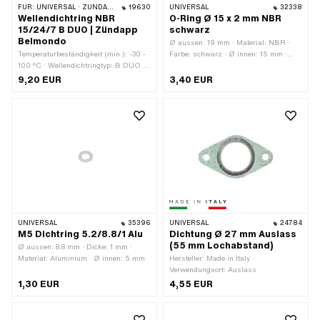
FÜR:
UNIVERSAL · ZÜNDAPP BELMONDO · ZÜNDAPP
19630
UNIVERSAL
32338
Wellendichtring NBR
O-Ring Ø 15 x 2 mm NBR
15/24/7 B DUO | Zündapp
schwarz
Belmondo
Ø aussen: 19 mm · Material: NBR ·
Temperaturbeständigkeit (min.): -30 -
Farbe: schwarz · Ø innen: 15 mm ·
100 °C · Wellendichtringtyp: B DUO -
Schnurdicke: 2 mm · Härte: 70 Shore
Mit Blech-Aussenmantel / zwei
9,20 EUR
3,40 EUR
Dichtlippen. · Ø innen: 25.7 mm · Ø
aussen: 35 mm · Hersteller: Zündapp ·
Breite: 7 mm · Breite: 9 mm · Material:
NBR
UNIVERSAL
35396
UNIVERSAL
24784
M5 Dichtring 5.2/8.8/1 Alu
Dichtung Ø 27 mm Auslass
(55 mm Lochabstand)
Ø aussen: 8.8 mm · Dicke: 1 mm ·
Material: Aluminium · Ø innen: 5 mm
Hersteller: Made in Italy ·
Verwendungsort: Auslass
1,30 EUR
4,55 EUR