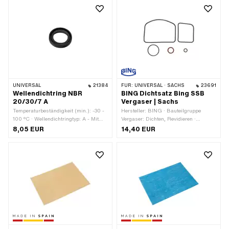
reizen · Gefahrenhinweis: Verursacht
schwere Augenreizung · Signalwort:
Achtung · Gefahrenpiktogramm:
GHS07 - Vorsicht gefährlich ·
Spaltmass (max.): 0.25 mm ·
Anwendungsbereich: Chemie
UNIVERSAL
21384
FÜR:
UNIVERSAL · SACHS
23691
Wellendichtring NBR
BING Dichtsatz Bing SSB
20/30/7 A
Vergaser | Sachs
Temperaturbeständigkeit (min.): -30 -
Hersteller: BING · Bauteilgruppe
100 °C · Wellendichtringtyp: A - Mit
Vergaser: Dichten, Revidieren ·
gummiertem Aussenmanteil / einer
Vergasertyp: SSB
8,05 EUR
14,40 EUR
Dichtlippe. · Ø aussen: 30 mm ·
Breite: 7 mm · Material: NBR · Ø
innen: 20 mm