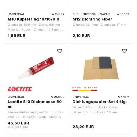
UNIVERSAL
24439
FÜR:
UNIVERSAL · SACHS
16057
M10 Kupferring 10/16/0.8
M12 Dichtring Fiber
Ø aussen: 15.8 mm · Dicke: 0.8 mm ·
Ø innen: 12.1 mm · Ø aussen: 17 mm
Material: Kupfer · Ø innen: 10.4 mm ·
Pony OEM-Nr.: A1817 · Sachs OEM-
1,85 EUR
2,10 EUR
Nr.: 0250 042 001
UNIVERSAL
26869
UNIVERSAL
17871
Loctite 510 Dichtmasse 50
Dichtungspapier-Set 4-tlg.
ml
Dicke: 0.25 mm · Dicke: 0.4 mm ·
Temperaturbeständigkeit (min.): -55 -
Dicke: 0.5 mm · Dicke: 1.2 mm ·
250 °C · Hersteller: Loctite · Material:
Hersteller: Made in Spain · Material:
Silikon · Inhalt: 50 ml · Farbe: pink ·
Dichtkarton · Material: Dichtpapier ·
46,60 EUR
23,20 EUR
Gefahrenhinweis: Kann allergische
Verwendungsort: Universal
932,00 EUR/l
Hautreaktionen verursachen ·
Gefahrenhinweis: Kann die Atemwege