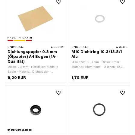
UNIVERSAL
30685
UNIVERSAL
33413
Dichtungspapier 0.3 mm
M10 Dichtring 10.3/13.8/1
(Ölpapier) A4 Bogen (1A-
Alu
Qualität)
Ø aussen: 13.8 mm · Dicke: 1 mm ·
Dicke: 0.3 mm · Hersteller: Made in
Material: Aluminium · Ø innen: 10.3
Spain · Material: Dichtpapier ·
mm
Verwendungsort: Universal
9,20 EUR
1,75 EUR