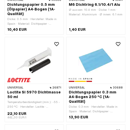
UNIVERSAL
30686
UNIVERSAL
33411
Werkstattzubehör
Dichtungspapier 0.5 mm
M6 Dichtring 6.1/10.4/1 Alu
(Ölpapier) A4-Bogen (1A-
Ø aussen: 10.4 mm · Dicke: 1 mm ·
Qualität)
Material: Aluminium · Ø innen: 6.1 mm
Dicke: 0.5 mm · Hersteller: Made in
Spain · Material: Dichtpapier ·
Verwendungsort: Universal
10,40 EUR
1,40 EUR
UNIVERSAL
26871
UNIVERSAL
30688
Loctite SI 5970 Dichtmasse
Dichtungspapier 0.3 mm
50 ml
A4-Bogen 250 °C (1A-
Qualität)
Temperaturbeständigkeit (min.): -55 -
250 °C · Hersteller: Loctite ·
Dicke: 0.3 mm · Hersteller: Made in
Anwendungsbereich: Chemie ·
Spain · Material: Dichtpapier ·
22,10 EUR
Material: Silikon · Inhalt: 50 ml ·
Verwendungsort: Universal
13,90 EUR
442,00 EUR/l
Farbe: schwarz · Spaltmass (max.): 1
mm