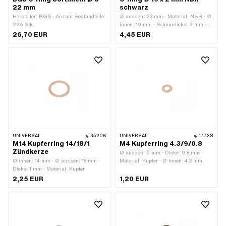
22 mm
schwarz
Hersteller: BGS · Anzahl Bestandteile:
Ø aussen: 23 mm · Material: NBR · Ø
225 Stk.
innen: 19 mm · Schnurdicke: 2 mm ·
Härte: 70 Shore
26,70 EUR
4,45 EUR
UNIVERSAL
35206
UNIVERSAL
17738
M14 Kupferring 14/18/1
M4 Kupferring 4.3/9/0.8
Zündkerze
Ø aussen: 9 mm · Dicke: 0.8 mm ·
Ø innen: 14 mm · Ø aussen: 18 mm ·
Material: Kupfer · Ø innen: 4.3 mm
Dicke: 1 mm · Material: Kupfer
2,25 EUR
1,20 EUR