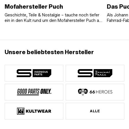
Mofahersteller Puch
Das Puc
Geschichte, Teile & Nostalgie – tauche noch tiefer
Als Johann 
ein in den Kult rund um den Mofahersteller Puch aus
Fahrrad-Fab
Graz.
gründete, w
Qualität ab
Philosophie
Unternehme
Bestand ha
Unsere beliebtesten Hersteller
Qualität de
an das Mode
Töffli. Wofü
Hobel so of
unterschied
hegestellt w
ALLE