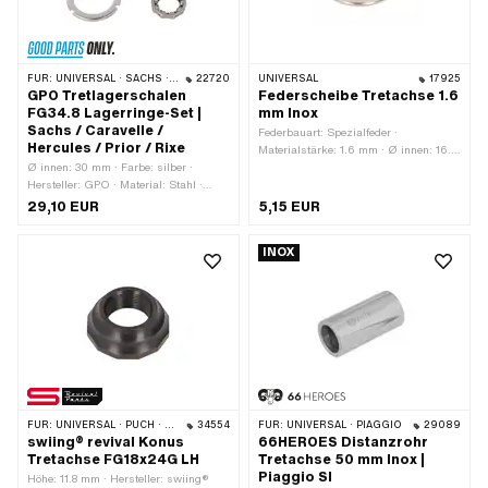
FÜR:
UNIVERSAL · SACHS · HERCULES
22720
UNIVERSAL
17925
GPO Tretlagerschalen
Federscheibe Tretachse 1.6
FG34.8 Lagerringe-Set |
mm Inox
Sachs / Caravelle /
Federbauart: Spezialfeder ·
Hercules / Prior / Rixe
Materialstärke: 1.6 mm · Ø innen: 16.9
Ø innen: 30 mm · Farbe: silber ·
mm · Ø aussen: 30 mm · Material:
Hersteller: GPO · Material: Stahl ·
Chromstahl (umgangssprachlich
Oberfläche: verzinkt (blau) · Lagerart:
bekannt als Nirosta)
29,10 EUR
5,15 EUR
Lagerring · Ø Kugel [Zoll] / [mm]: 1/4"
(6.35 mm)
INOX
FÜR:
UNIVERSAL · PUCH · SACHS
34554
FÜR:
UNIVERSAL · PIAGGIO
29089
swiing® revival Konus
66HEROES Distanzrohr
Tretachse FG18x24G LH
Tretachse 50 mm Inox |
Piaggio SI
Höhe: 11.8 mm · Hersteller: swiing®