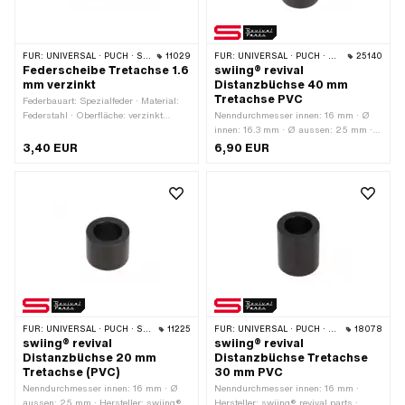
FÜR:
UNIVERSAL · PUCH · SACHS · PIAGGIO · ZÜNDAPP BELMONDO
11029
FÜR:
UNIVERSAL · PUCH · SACHS · ZÜNDAPP BELMONDO
25140
Federscheibe Tretachse 1.6
swiing® revival
mm verzinkt
Distanzbüchse 40 mm
Tretachse PVC
Federbauart: Spezialfeder · Material:
Federstahl · Oberfläche: verzinkt
Nenndurchmesser innen: 16 mm · Ø
(blau) · Ø aussen: 29.5 mm · Ø
innen: 16.3 mm · Ø aussen: 25 mm ·
innen: 17.2 mm · Materialstärke: 1.6
Hersteller: swiing® revival parts ·
3,40 EUR
6,90 EUR
mm
Gesamtlänge: 40 mm · Material:
Polyvinylchlorid (PVC-U_hart)
FÜR:
UNIVERSAL · PUCH · SACHS · ZÜNDAPP BELMONDO
11225
FÜR:
UNIVERSAL · PUCH · SACHS
18078
swiing® revival
swiing® revival
Distanzbüchse 20 mm
Distanzbüchse Tretachse
Tretachse (PVC)
30 mm PVC
Nenndurchmesser innen: 16 mm · Ø
Nenndurchmesser innen: 16 mm ·
aussen: 25 mm · Hersteller: swiing®
Hersteller: swiing® revival parts ·