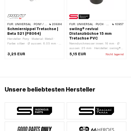
FÜR:
UNIVERSAL · PONY / CILO (BETA 521 & 512)
20684
FÜR:
UNIVERSAL · PUCH · SACHS · ZÜNDAPP BELMONDO
10957
Schmiernippel Tretachse |
swiing® revival
Beta 521 (P8064)
Distanzbüchse 15 mm
Tretachse PVC
Hersteller: Pony · Material: Metall ·
Farbe: silber · Ø aussen: 6.05 mm · Ø
Nenndurchmesser innen: 16 mm · Ø
aussen: 6.3 mm · Gesamtlänge: 15.3
aussen: 25 mm · Hersteller: swiing®
mm
revival parts · Material:
3,25 EUR
5,15 EUR
Nicht lagernd
Polyvinylchlorid (PVC-U_hart) · Ø
innen: 16.3 mm · Gesamtlänge: 15 mm
Unsere beliebtesten Hersteller