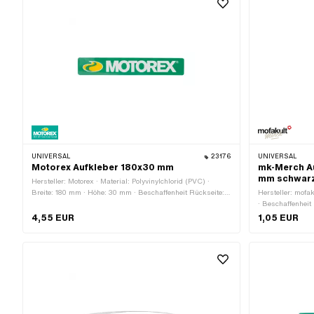
UNIVERSAL
23176
UNIVERSAL
Motorex Aufkleber 180x30 mm
mk-Merch Au
mm schwar
Hersteller: Motorex · Material: Polyvinylchlorid (PVC) ·
Breite: 180 mm · Höhe: 30 mm · Beschaffenheit Rückseite:
Hersteller: mofak
Klebstoff · Verwendungsort: Universal · Transferfolie: Nein
· Beschaffenheit
Universal · Brei
4,55 EUR
1,05 EUR
Nein