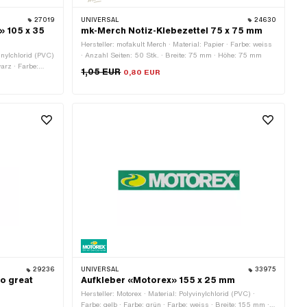
27019
UNIVERSAL
24630
» 105 x 35
mk-Merch Notiz-Klebezettel 75 x 75 mm
Hersteller: mofakult Merch · Material: Papier · Farbe: weiss
vinylchlorid (PVC)
· Anzahl Seiten: 50 Stk. · Breite: 75 mm · Höhe: 75 mm
warz · Farbe:
1,05 EUR
0,80 EUR
 ·
mm · Höhe: 35 mm
29236
UNIVERSAL
33975
o great
Aufkleber «Motorex» 155 x 25 mm
Hersteller: Motorex · Material: Polyvinylchlorid (PVC) ·
Farbe: gelb · Farbe: grün · Farbe: weiss · Breite: 155 mm ·