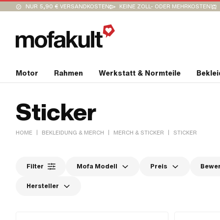
NUR 5,90 € VERSANDKOSTEN
KEINE ZOLL- ODER MEHRKOSTEN
Motor
Rahmen
Werkstatt & Normteile
Bekle
Sticker
|
|
|
HOME
BEKLEIDUNG & MERCH
MERCH & STICKER
STICKER
Filter
Mofa Modell
Preis
Bewe
Hersteller