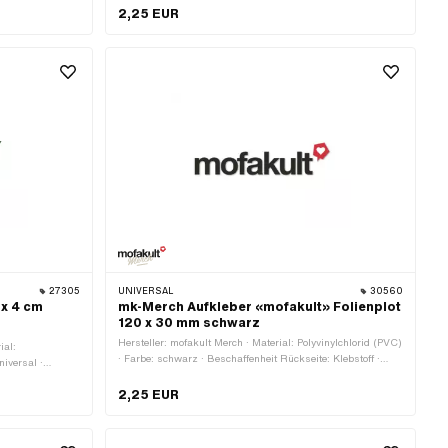
Ja
2,25 EUR
27305
UNIVERSAL
30560
 x 4 cm
mk-Merch Aufkleber «mofakult» Folienplot
120 x 30 mm schwarz
Hersteller: mofakult Merch · Material: Polyvinylchlorid (PVC)
ial:
· Farbe: schwarz · Beschaffenheit Rückseite: Klebstoff ·
niversal ·
Beständigkeit: UV-beständig · Beständigkeit:
: 40 mm ·
benzinbeständig · Verwendungsort: Universal · Breite: 120
2,25 EUR
mm · Höhe: 30 mm · Transferfolie: Ja