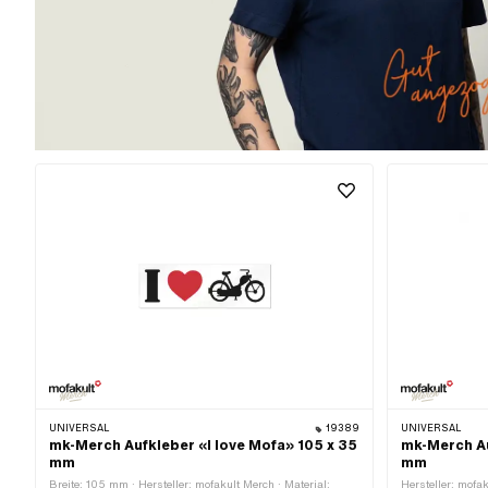
UNIVERSAL
19389
UNIVERSAL
mk-Merch Aufkleber «I love Mofa» 105 x 35
mk-Merch Au
mm
mm
Breite: 105 mm · Hersteller: mofakult Merch · Material:
Hersteller: mofak