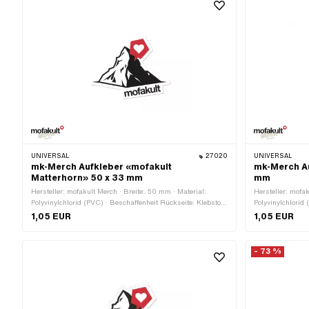
UNIVERSAL
27020
UNIVERSAL
mk-Merch Aufkleber «mofakult
mk-Merch Au
Matterhorn» 50 x 33 mm
mm
Hersteller: mofakult Merch · Breite: 50 mm · Material:
Hersteller: mofak
Polyvinylchlorid (PVC) · Beschaffenheit Rückseite: Klebstoff
Polyvinylchlorid 
· Verwendungsort: Universal · Farbe: rot · Farbe: schwarz ·
Farbe: schwarz 
1,05 EUR
1,05 EUR
Farbe: weiss · Höhe: 33 mm · Transferfolie: Nein
konturgeschnitten
Verwendungsort: 
Nein
- 73 %