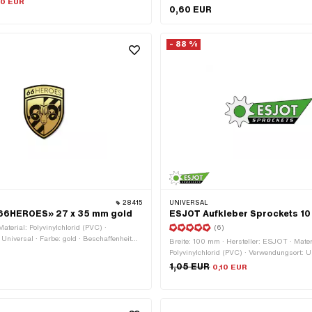
70 EUR
0,60 EUR
ändigkeit: UV-beständig · Beständigkeit:
· Transferfolie: Nein
- 88 %
28415
UNIVERSAL
«66HEROES» 27 x 35 mm gold
ESJOT Aufkleber Sprockets 10
aterial: Polyvinylchlorid (PVC) ·
(6)
Universal · Farbe: gold · Beschaffenheit
Breite: 100 mm · Hersteller: ESJOT · Mater
toff · Höhe: 32 mm · Beständigkeit: UV-
Polyvinylchlorid (PVC) · Verwendungsort: U
ferfolie: Nein
Beschaffenheit Rückseite: Klebstoff · Höhe
1,05 EUR
0,10 EUR
Transferfolie: Nein