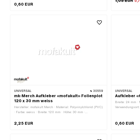
1,05 EUR
0,
Nein
0,60 EUR
Klebstoff · Best
benzinbeständig 
UNIVERSAL
30559
UNIVERSAL
mk-Merch Aufkleber «mofakult» Folienplot
Aufkleber 
120 x 30 mm weiss
Breite: 24 mm · M
Hersteller: mofakult Merch · Material: Polyvinylchlorid (PVC)
Verwendungsort: 
· Farbe: weiss · Breite: 120 mm · Höhe: 30 mm ·
Rückseite: Klebs
Beschaffenheit Rückseite: Klebstoff · Beständigkeit: UV-
beständig · Trans
beständig · Beständigkeit: benzinbeständig ·
2,25 EUR
0,60 EUR
Verwendungsort: Universal · Transferfolie: Ja