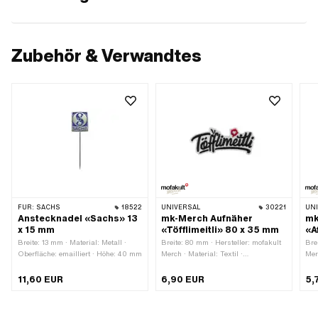
Zubehör & Verwandtes
FÜR:
SACHS
18522
UNIVERSAL
30221
UN
Anstecknadel «Sachs» 13
mk-Merch Aufnäher
mk
x 15 mm
«Töfflimeitli» 80 x 35 mm
«A
Breite: 13 mm · Material: Metall ·
Breite: 80 mm · Hersteller: mofakult
Bre
Oberfläche: emailliert · Höhe: 40 mm
Merch · Material: Textil ·
Mer
Beschaffenheit Rückseite:
Bes
Bügelfläche mit Klebstoff · Höhe: 35
Büg
11,60 EUR
6,90 EUR
5,
mm · Umrandung: umlaufender
mm 
Wärmeschnitt
Wär