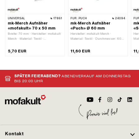
UNIVERSAL
17861
FÜR:
PUCH
24094
FÜR
mk-Merch Aufnäher
mk-Merch Aufnäher
mk
«mofakult» 70 x 50 mm
«Puch» Ø 60 mm
«S
Breite: 70 mm · Hersteller: mofakult
Hersteller: mofakult Merch ·
Her
Merch · Material: Textil ·
Material: Textil · Durchmesser: 60
Mat
Beschaffenheit Rückseite:
mm · Beschaffenheit Rückseite:
mm 
Bügelfläche mit Klebstoff · Höhe: 50
Bügelfläche mit Klebstoff ·
Büg
5,70 EUR
11,60 EUR
11
mm · Umrandung: umlaufender
Umrandung: umlaufender
Umr
Wärmeschnitt
Wärmeschnitt
Wär
SPÄTER FEIERABEND?
ABENDVERKAUF AM DONNERSTAG
BIS 20:00 UHR
Kontakt