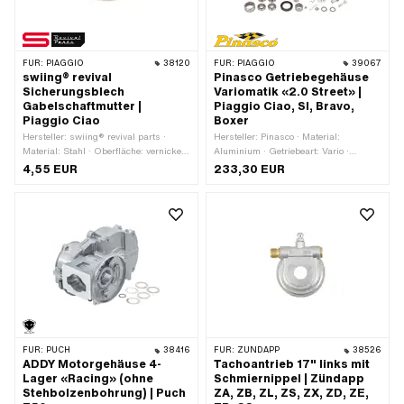
FÜR:
PIAGGIO
38120
FÜR:
PIAGGIO
39067
swiing® revival
Pinasco Getriebegehäuse
Sicherungsblech
Variomatik «2.0 Street» |
Gabelschaftmutter |
Piaggio Ciao, SI, Bravo,
Piaggio Ciao
Boxer
Hersteller: swiing® revival parts ·
Hersteller: Pinasco · Material:
Material: Stahl · Oberfläche: vernickelt
Aluminium · Getriebeart: Vario ·
· Anzahl Lappen: 2 Stk. · Dicke: 2 mm
Anwendungsbereich: Racing ·
4,55 EUR
233,30 EUR
· Ø innen: 25.5 mm · Ø aussen: 33.5
Anwendungsbereich: Tuning
mm · Anwendungsbereich: Original ·
Piaggio OEM-Nr.: 189305
FÜR:
PUCH
38416
FÜR:
ZÜNDAPP
38526
ADDY Motorgehäuse 4-
Tachoantrieb 17" links mit
Lager «Racing» (ohne
Schmiernippel | Zündapp
Stehbolzenbohrung) | Puch
ZA, ZB, ZL, ZS, ZX, ZD, ZE,