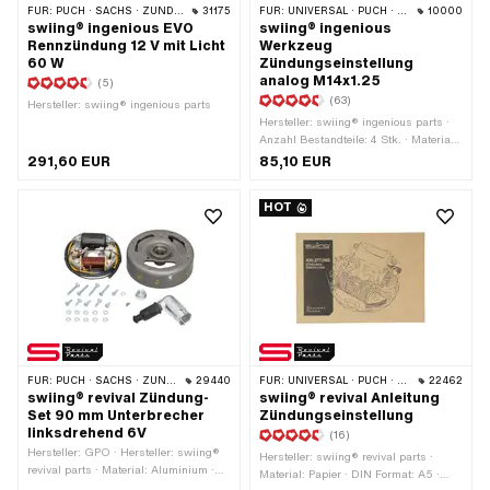
FÜR:
PUCH · SACHS · ZÜNDAPP BELMONDO
31175
FÜR:
UNIVERSAL · PUCH · SACHS · PONY / CILO (BETA 521 & 512) · PIAGGIO · ZÜNDAPP BELMONDO · TOMOS · CILO
10000
swiing® ingenious EVO
swiing® ingenious
Rennzündung 12 V mit Licht
Werkzeug
60 W
Zündungseinstellung
analog M14x1.25
(5)
(63)
Hersteller: swiing® ingenious parts
Hersteller: swiing® ingenious parts ·
Anzahl Bestandteile: 4 Stk. · Material:
Stahl · Gewindeart: MF14x1.25
291,60 EUR
85,10 EUR
(Feingewinde) · Anwendungsbereich:
Messwerkzeug · Puch OEM-Nr.:
HOT
905.6.32.101.0
FÜR:
PUCH · SACHS · ZÜNDAPP BELMONDO
29440
FÜR:
UNIVERSAL · PUCH · SACHS · PIAGGIO · ZÜNDAPP BELMONDO
22462
swiing® revival Zündung-
swiing® revival Anleitung
Set 90 mm Unterbrecher
Zündungseinstellung
linksdrehend 6V
(16)
Hersteller: GPO · Hersteller: swiing®
Hersteller: swiing® revival parts ·
revival parts · Material: Aluminium ·
Material: Papier · DIN Format: A5 ·
Spannung: 6 V · Leistung: 17 W ·