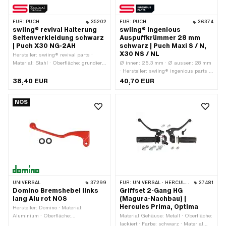
FÜR:
PUCH
35202
FÜR:
PUCH
36374
swiing® revival Halterung
swiing® ingenious
Seitenverkleidung schwarz
Auspuffkrümmer 28 mm
| Puch X30 NG-2AH
schwarz | Puch Maxi S / N,
X30 NS / NL
Hersteller: swiing® revival parts ·
Material: Stahl · Oberfläche: grundiert
Ø innen: 25.3 mm · Ø aussen: 28 mm
· Farbe: schwarz-matt · Gesamtlänge:
· Hersteller: swiing® ingenious parts ·
192 mm · Breite: 18.5 mm ·
Gesamtlänge: 302 mm · Material:
38,40 EUR
40,70 EUR
Gewindeart: M5x0.8
Stahl · Oberfläche: lackiert · Farbe:
(Standardgewinde) · Gewindeart:
schwarz · Befestigungsart: Stehbolzen
NOS
M6x1 (Standardgewinde) · Anzahl
& Muttern · Anzahl
Befestigungspunkte: 2 Stk. · Puch
Befestigungspunkte: 2 Stk. ·
OEM-Nr.: 321.1.20.215.2
Lochabstand Auslass: 42 mm
UNIVERSAL
37299
FÜR:
UNIVERSAL · HERCULES
37481
Domino Bremshebel links
Griffset 2-Gang HG
lang Alu rot NOS
(Magura-Nachbau) |
Hercules Prima, Optima
Hersteller: Domino · Material:
Aluminium · Oberfläche:
Material Gehäuse: Metall · Oberfläche:
pulverbeschichtet · Farbe: rot ·
lackiert · Farbe: schwarz · Material