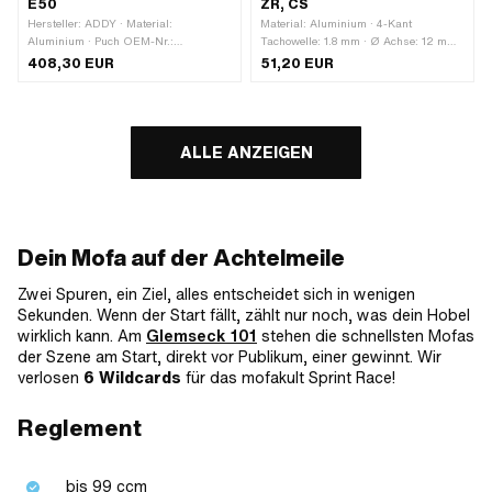
E50
ZR, CS
Hersteller: ADDY · Material:
Material: Aluminium · 4-Kant
Aluminium · Puch OEM-Nr.:
Tachowelle: 1.8 mm · Ø Achse: 12 mm ·
349.3.10.332.0
Nenndurchmesser (Gewinde): 12 mm ·
408,30 EUR
51,20 EUR
Radgrösse: 17 " · Gesamthöhe: 18.5
mm · Ø aussen: 47.5 mm ·
Gewindeart: MF10x1 (Feingewinde) · Ø
Befestigungsloch: 12.1 mm · Zündapp
OEM-Nr.: 446-16.600
ALLE ANZEIGEN
Dein Mofa auf der Achtelmeile
Zwei Spuren, ein Ziel, alles entscheidet sich in wenigen
Sekunden. Wenn der Start fällt, zählt nur noch, was dein Hobel
wirklich kann. Am
Glemseck 101
stehen die schnellsten Mofas
der Szene am Start, direkt vor Publikum, einer gewinnt. Wir
verlosen
6 Wildcards
für das mofakult Sprint Race!
Reglement
bis 99 ccm