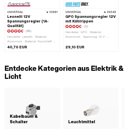
UNIVERSAL
10881
UNIVERSAL
36549
Leonelli 12V
GPO Spannungsregler 12V
Spannungsregler (1A-
mit Kühlrippen
Qualität)
(5)
(36)
Hersteller: GPO · Material:
Hersteller: Leonelli · Material:
Aluminium · Spannung: 12 V ·
Aluminium · Material: Kunststoff ·
Stromart: Wechselstrom (AC) · Ø
Spannung: 12 V · Leistung: 100 W ·
Befestigungsloch: 6.2 mm ·
40,70 EUR
29,10 EUR
Stromart: Wechselstrom (AC) · Ø
Gesamtlänge: 58 mm · Breite: 36
Befestigungsloch: 6 mm ·
mm · Höhe: 23 mm
Befestigungsart: Schrauben ·
Gesamtlänge: 50 mm · Breite: 27
Entdecke Kategorien aus Elektrik &
mm · Höhe: 15 mm
Licht
Kabelbaum &
Schalter
Leuchtmittel
R