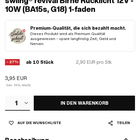
swiing® revival Birne Rücklicht 12V -
10W (BA15s, G18) 1-faden
Premium-Qualität, die sich bezahlt macht.
Dieses Produkt wird als Premium Qualität
ausgewiesen – spare langfristig Zeit, Geld und
Nerven.
ab 10 Stück
2,90 EUR
pro Stk.
− 27%
3,95 EUR
Inkl. 19% MwSt.
1
IN DEN WARENKORB
AUF DIE WUNSCHLISTE
TEILEN