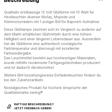
Beschreibung
Qualitativ erstklassige 12 Volt Glühbirne mit 10 Watt für
Heckleuchten diverser Mofas, Mopeds und
Kleinmotorrädern mit 1-poliger BA15s Bajonett-Aufnahme.
Diese Glühlampe zeichnet sich im Vergleich zu anderen auf
dem Markt erhältlichen Glühmitteln durch eine höhere
Helligkeit und einer längeren Lebensdauer aus. Ausserdem
hat die Glühbirne eine authentisch nostalgische
Farbtemperatur und überzeugt mit exzellenter
Farbwiedergabe.
Das Leuchtmittel besteht aus hochwertigen Materialien,
wurde mithilfe modernster Fertigungstechniken produziert
und ist dadurch vibrationsfest.
Weitere Birli beziehungsweise Einfadenleuchten findest du
bei den Zubehörartikeln.
Nostalgisches Produkt für höchste Ansprüche der
Qualitätsmarke swiing®.
RATTIGE BESCHREIBUNG?
JETZT FEEDBACK GEBEN!