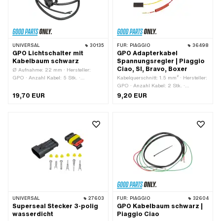
UNIVERSAL
30135
FÜR:
PIAGGIO
36498
GPO Lichtschalter mit
GPO Adapterkabel
Kabelbaum schwarz
Spannungsregler | Piaggio
Ciao, SI, Bravo, Boxer
Ø Aufnahme: 22 mm · Hersteller:
GPO · Anzahl Kabel: 5 Stk. ·
Kabelquerschnitt: 1.5 mm² · Hersteller:
Kabelgabelung bis Motor: 50 mm ·
GPO · Anzahl Kabel: 2 Stk. ·
Schalter inklusive: Ja · Lüsterklemme:
Kabelgabelung bis Motor: 150 mm
19,70 EUR
9,20 EUR
Nein · Kabelgabelung bis Lampe: 180
mm · Kabelgabelung bis Schalter: 400
mm
UNIVERSAL
27603
FÜR:
PIAGGIO
32604
Superseal Stecker 3-polig
GPO Kabelbaum schwarz |
wasserdicht
Piaggio Ciao