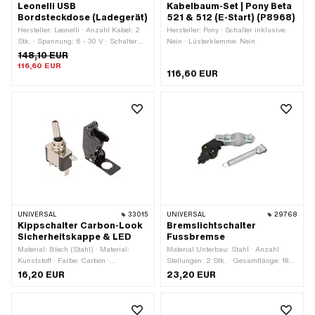
Leonelli USB
Kabelbaum-Set | Pony Beta
Bordsteckdose (Ladegerät)
521 & 512 (E-Start) (P8968)
Hersteller: Leonelli · Anzahl Kabel: 2
Hersteller: Pony · Schalter inklusive:
Stk. · Spannung: 6 - 30 V · Schalter
Nein · Lüsterklemme: Nein
inklusive: Nein · Ø Aufnahme: 22 mm
148,10 EUR
· Stromstärke: 1500 mA
116,60 EUR
116,60 EUR
UNIVERSAL
33015
UNIVERSAL
29768
Kippschalter Carbon-Look
Bremslichtschalter
Sicherheitskappe & LED
Fussbremse
Material: Blech (Stahl) · Material:
Material Unterbau: Stahl · Anzahl
Kunststoff · Farbe: Carbon ·
Stellungen: 2 Stk. · Gesamtlänge: 185
Funktionen: Motor-Stopp · Anzahl
mm · Ø Befestigungsloch: 15 - 25 mm
16,20 EUR
23,20 EUR
Stellungen: 2 Stk. · Anzahl Kabel: 3
Stk. · Ø Befestigungsloch: 12 mm ·
Gesamtlänge: 50 mm · Breite: 18.5