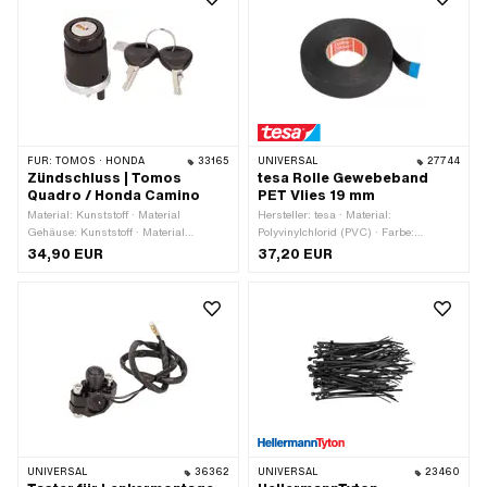
FÜR:
TOMOS · HONDA
33165
UNIVERSAL
27744
Zündschluss | Tomos
tesa Rolle Gewebeband
Quadro / Honda Camino
PET Vlies 19 mm
Material: Kunststoff · Material
Hersteller: tesa · Material:
Gehäuse: Kunststoff · Material
Polyvinylchlorid (PVC) · Farbe:
Unterbau: Kunststoff · Farbe: schwarz
schwarz · Breite: 19 mm ·
34,90 EUR
37,20 EUR
· Anzahl Stellungen: 2 Stk. ·
Gesamtlänge: 25000 mm ·
Gesamtlänge: 54 mm · Ø
Beschaffenheit Rückseite: Klebstoff ·
Befestigungsloch: 20.1 mm
Verwendungsort: Universal ·
Transferfolie: Nein
UNIVERSAL
36362
UNIVERSAL
23460