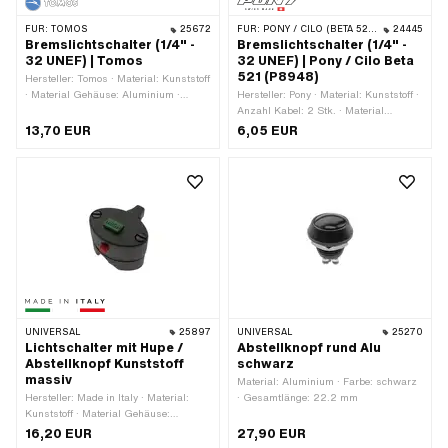
FÜR:
TOMOS
25672
FÜR:
PONY / CILO (BETA 521 & 512)
24445
Bremslichtschalter (1/4" -
Bremslichtschalter (1/4" -
32 UNEF) | Tomos
32 UNEF) | Pony / Cilo Beta
521 (P8948)
Hersteller: Tomos · Material: Kunststoff
· Material Gehäuse: Aluminium ·
Hersteller: Pony · Material: Kunststoff ·
Gewindeart: 1/4" - 32G (5/32") ·
Anzahl Kabel: 2 Stk. · Material
Anzahl Stellungen: 2 Stk. · Anzahl
Gehäuse: Kunststoff · Gewindeart:
13,70 EUR
6,05 EUR
Kabel: 2 Stk. · Gesamtlänge: 36 mm ·
1/4" - 32G (5/32") · Anzahl
Tomos OEM-Nr.: 222002 · Tomos
Stellungen: 2 Stk.
OEM-Nr.: 227191
UNIVERSAL
25897
UNIVERSAL
25270
Lichtschalter mit Hupe /
Abstellknopf rund Alu
Abstellknopf Kunststoff
schwarz
massiv
Material: Aluminium · Farbe: schwarz
Hersteller: Made in Italy · Material:
· Gesamtlänge: 22.2 mm
Kunststoff · Material Gehäuse:
Kunststoff · Material Unterbau: Stahl ·
16,20 EUR
27,90 EUR
Farbe: schwarz-matt · Funktionen: