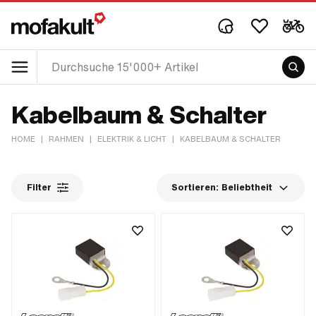
Kabelbaum & Schalter
HOME
|
RAHMEN
|
ELEKTRIK & LICHT
|
KABELBAUM & SCHALTER
Filter
Sortieren:
Beliebtheit