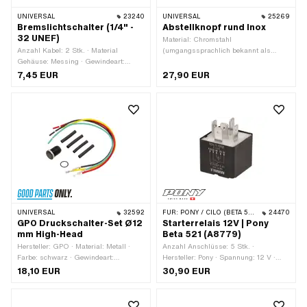
UNIVERSAL
23240
UNIVERSAL
25269
Bremslichtschalter (1/4" -
Abstellknopf rund Inox
32 UNEF)
Material: Chromstahl
Anzahl Kabel: 2 Stk. · Material
(umgangssprachlich bekannt als
Gehäuse: Messing · Gewindeart:
Nirosta) · Gesamtlänge: 22.2 mm
MF6x0.75 (Feingewinde) · Anzahl
7,45 EUR
27,90 EUR
Stellungen: 2 Stk. · Gesamtlänge: 36
mm
UNIVERSAL
32592
FÜR:
PONY / CILO (BETA 521 & 512)
24470
GPO Druckschalter-Set Ø12
Starterrelais 12V | Pony
mm High-Head
Beta 521 (A8779)
Hersteller: GPO · Material: Metall ·
Anzahl Anschlüsse: 5 Stk. ·
Farbe: schwarz · Gewindeart:
Hersteller: Pony · Spannung: 12 V ·
MF12x0.75 (Feingewinde) · Anzahl
Befestigungsart: Clip
18,10 EUR
30,90 EUR
Stellungen: 2 Stk. · Anzahl Kabel: 4
Stk. · Gesamtlänge: 27 mm · Ø
Befestigungsloch: 12 mm