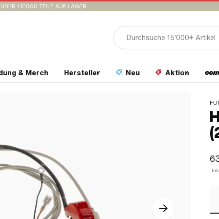
ÜBER 15’000 TEILE AUF LAGER
idung & Merch
Hersteller
Neu
Aktion
FÜ
H
(
6
In