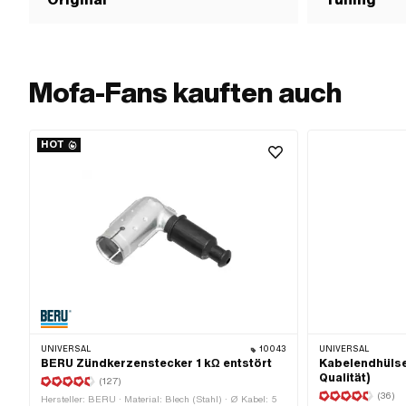
Mofa-Fans kauften auch
HOT
UNIVERSAL
10043
UNIVERSAL
BERU Zündkerzenstecker 1 kΩ entstört
Kabelendhülse
Qualität)
(127)
(36)
Hersteller: BERU · Material: Blech (Stahl) · Ø Kabel: 5