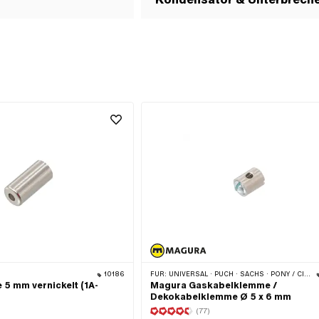
10186
FÜR:
UNIVERSAL · PUCH · SACHS · PONY / CILO (BETA 521 & 512) · PIAGGIO · ZÜNDAPP BELMONDO · TOMOS
 5 mm vernickelt (1A-
Magura Gaskabelklemme /
Dekokabelklemme Ø 5 x 6 mm
(77)