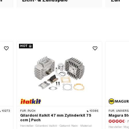
HOT
10273
FÜR:
PUCH
10386
FÜR:
UNIVERSAL · 
Gilardoni italkit 47 mm Zylinderkit 75
Magura St
ccm | Puch
(
Hersteller: Gi­lar­do­ni italkit · Getarnt: Nein · Material:
Hersteller: Ma