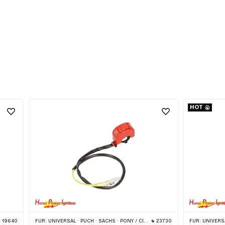
HOT
19640
FÜR:
UNIVERSAL · PUCH · SACHS · PONY / CILO (BETA 521 & 512) · PIAGGIO · ZÜNDAPP BELMONDO
23730
FÜR:
UNIVERSAL · PUCH · SA