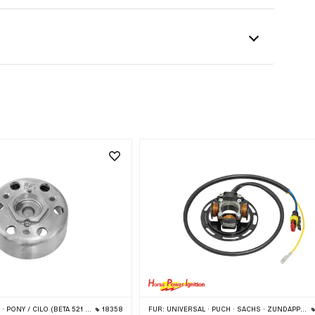
) · ZÜNDAPP BELMONDO · DKW · HERCULES · KREIDLER · ZÜNDAPP · KTM · RIXE
18358
FÜR:
UNIVERSAL · PUCH · SACHS · ZÜNDAPP BELMONDO