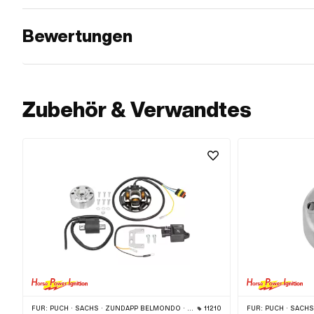
Bewertungen
Zubehör & Verwandtes
FÜR:
PUCH · SACHS · ZÜNDAPP BELMONDO · TOMOS · DKW · HERCULES · KREIDLER · ZÜNDAPP · KTM · RIXE
11210
FÜR:
PUCH · SACHS · PONY / CILO (BETA 521 & 512