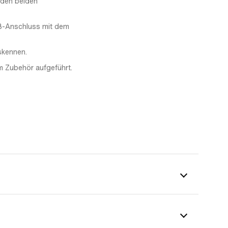
 den beiden
SB-Anschluss mit dem
skennen.
im Zubehör aufgeführt.