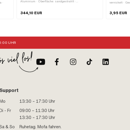
Aluminium · Oberfläche: sandgestrahlt ·
a ·
vernickelt · G
Nenndurchmesser: 47 mm · Anwendungsbereich: Tuning
Gewindelänge:
· Auslassart: schräg · Dekompressor: Nein
länge:
Gesamtlänge: 
344,10 EUR
3,95 EUR
Schaft: 6.9 mm
0.7
Rändelschraube
390
:00 UHR
Support
Mo
13:30 – 17:30 Uhr
Di - Fr
09:00 – 11:30 Uhr
13:30 – 17:30 Uhr
Sa & So
Ruhetag. Mofa fahren.