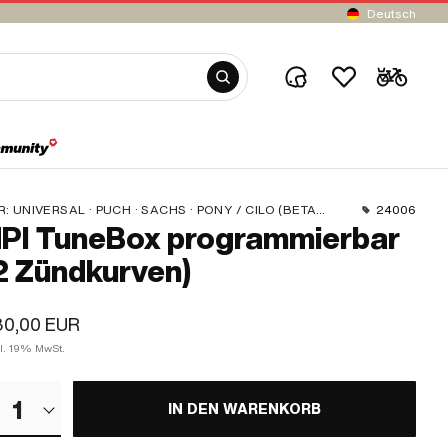
Deutsch
R:
UNIVERSAL · PUCH · SACHS · PONY / CILO (BETA 521 & 512) · PIAGGIO · ZÜNDAPP BELMONDO
24006
PI TuneBox programmierbar
2 Zündkurven)
30,00 EUR
kl. 19% MwSt.
1
IN DEN WARENKORB