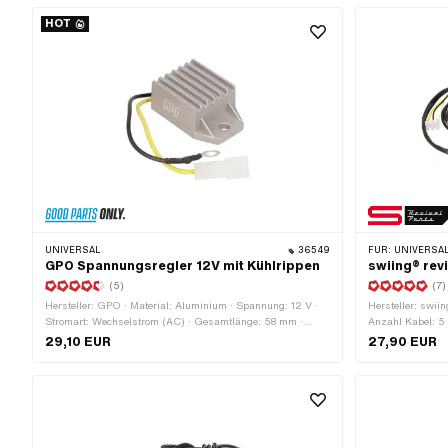
HOT
UNIVERSAL
36549
FÜR:
UNIVERSAL
GPO Spannungsregler 12V mit Kühlrippen
swiing® rev
(5)
(7)
Hersteller: GPO · Material: Aluminium · Spannung: 12 V ·
Hersteller: swiin
Stromart: Wechselstrom (AC) · Gesamtlänge: 58 mm ·
Anzahl Kabel: 5 
Breite: 36 mm · Höhe: 23 mm · Ø Befestigungsloch: 6.2
Lüsterklemme: J
29,10 EUR
27,90 EUR
mm
Kabelgabelung b
Schalter: 480 m