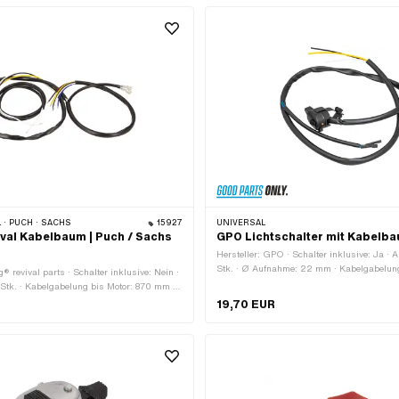
Funktionen: Hupe · Funktionen: Licht aus ·
Motor-Stopp · Breite: 27 mm · Anzahl Stellu
Höhe: 30 mm · Ø Lenker: 22 mm
 · PUCH · SACHS
15927
UNIVERSAL
ival Kabelbaum | Puch / Sachs
GPO Lichtschalter mit Kabelb
Hersteller: GPO · Schalter inklusive: Ja · 
Stk. · Ø Aufnahme: 22 mm · Kabelgabelung
g® revival parts · Schalter inklusive: Nein ·
mm · Lüsterklemme: Nein · Kabelgabelung
Stk. · Kabelgabelung bis Motor: 870 mm ·
mm · Kabelgabelung bis Schalter: 400 m
a · Anwendungsbereich: Standard ·
19,70 EUR
is Lampe: 140 mm · Kabelgabelung bis
m · Länge Rücklichtkabel: 1000 mm