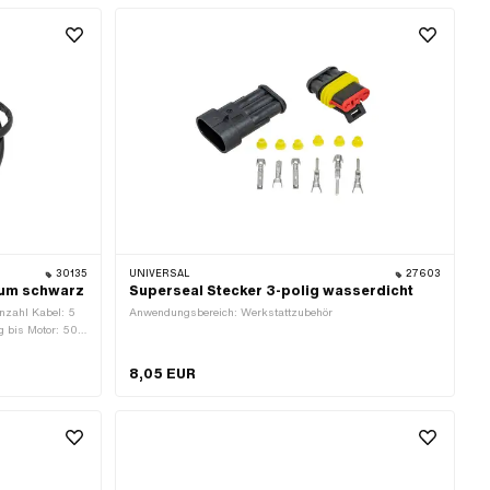
 Funktionen:
ngen: 3 Stk. ·
30135
UNIVERSAL
27603
aum schwarz
Superseal Stecker 3-polig wasserdicht
Anzahl Kabel: 5
Anwendungsbereich: Werkstattzubehör
 bis Motor: 50
 bis Lampe: 180
m
8,05 EUR