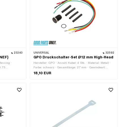
23240
UNIVERSAL
32592
UNEF)
GPO Druckschalter-Set Ø12 mm High-Head
Messing ·
Hersteller: GPO · Anzahl Kabel: 4 Stk. · Material: Metall ·
0.75
Farbe: schwarz · Gesamtlänge: 27 mm · Gewindeart:
MF12x0.75 (Feingewinde) · Anzahl Stellungen: 2 Stk. · Ø
18,10 EUR
Befestigungsloch: 12 mm