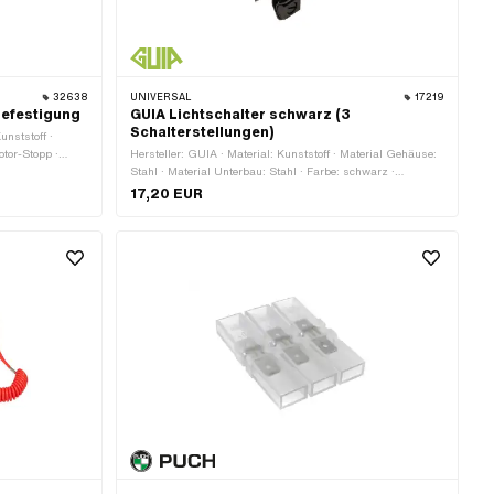
32638
UNIVERSAL
17219
befestigung
GUIA Lichtschalter schwarz (3
Schalterstellungen)
unststoff ·
otor-Stopp ·
Hersteller: GUIA · Material: Kunststoff · Material Gehäuse:
Stahl · Material Unterbau: Stahl · Farbe: schwarz ·
Funktionen: Abblendlicht · Funktionen: Fernlicht
17,20 EUR
(Scheinwerfer) · Funktionen: Hupe · Funktionen: Licht aus ·
Funktionen: Motor-Stopp · Anzahl Stellungen: 3 Stk. · Ø
Lenker: 22 mm