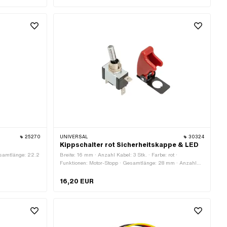
e: 6.2 mm ·
25270
UNIVERSAL
30324
Kippschalter rot Sicherheitskappe & LED
esamtlänge: 22.2
Breite: 16 mm · Anzahl Kabel: 3 Stk. · Farbe: rot ·
Funktionen: Motor-Stopp · Gesamtlänge: 28 mm · Anzahl
Stellungen: 2 Stk. · Höhe: 52 mm · Ø Befestigungsloch: 12
mm
16,20 EUR