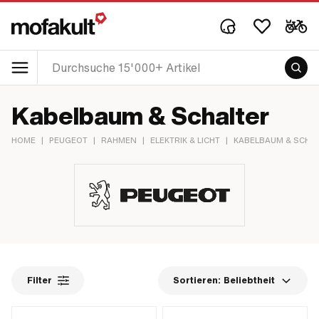
Kabelbaum & Schalter
HOME
|
PEUGEOT
|
RAHMEN
|
ELEKTRIK & LICHT
|
KABELBAUM & SCHA
Filter
Sortieren:
Beliebtheit