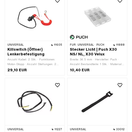
UNIVERSAL
11605
FÜR:
UNIVERSAL · PUCH
11888
Killswitch (Öffner)
Stecker Licht | Puch X30
Lenkerbefestigung
NS/ NL, X30 Velux
Anzahl Kabel: 2 Stk. · Funktionen:
Breite: 34.5 mm · Hersteller: Puch ·
Motor-Stopp · Anzahl Stellungen: 2
Anzahl Bestandteile: 1 Stk. · Material:
Stk. · Ø Lenker: 22 mm
Kunststoff · Material: Stahl · Anzahl
29,10 EUR
10,40 EUR
Anschlüsse: 6 Stk. · Farbe:
transparent · Gesamtlänge: 48.3 mm ·
Höhe: 6.5 mm · Anwendungsbereich:
Werkstattzubehör
UNIVERSAL
11227
UNIVERSAL
33012