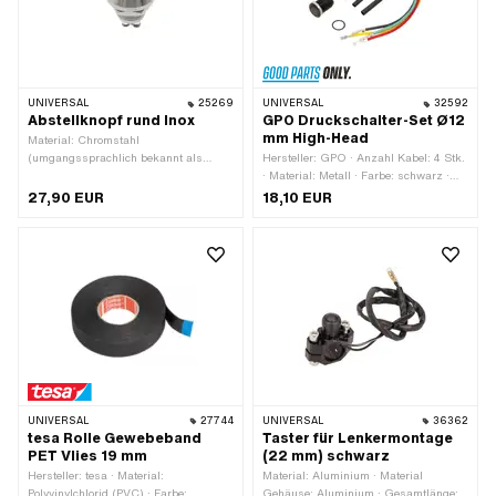
UNIVERSAL
25269
UNIVERSAL
32592
Abstellknopf rund Inox
GPO Druckschalter-Set Ø12
mm High-Head
Material: Chromstahl
(umgangssprachlich bekannt als
Hersteller: GPO · Anzahl Kabel: 4 Stk.
Nirosta) · Gesamtlänge: 22.2 mm
· Material: Metall · Farbe: schwarz ·
Gesamtlänge: 27 mm · Gewindeart:
27,90 EUR
18,10 EUR
MF12x0.75 (Feingewinde) · Anzahl
Stellungen: 2 Stk. · Ø
Befestigungsloch: 12 mm
UNIVERSAL
27744
UNIVERSAL
36362
tesa Rolle Gewebeband
Taster für Lenkermontage
PET Vlies 19 mm
(22 mm) schwarz
Hersteller: tesa · Material:
Material: Aluminium · Material
Polyvinylchlorid (PVC) · Farbe:
Gehäuse: Aluminium · Gesamtlänge: