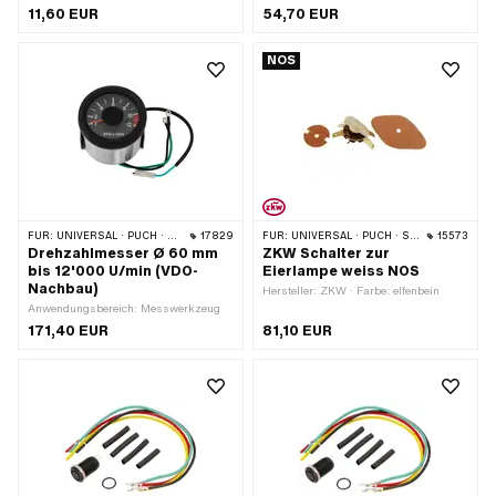
Unterbau: Stahl · Funktionen: Licht ein
Unterbau: Stahl · Oberfläche:
11,60 EUR
54,70 EUR
· Anzahl Stellungen: 2 Stk. · Breite:
verchromt · Farbe: Chrom · Funktionen:
38.9 mm · Höhe: 27.5 mm ·
Abblendlicht · Funktionen: Fernlicht
NOS
Gewindeart: M6x1 (Standardgewinde)
(Scheinwerfer) · Funktionen: Hupe ·
· Gesamtlänge: 60.7 mm
Funktionen: Licht aus · Funktionen:
Motor-Stopp · Anzahl Stellungen: 3
Stk. · Ø Lenker: 22 mm
FÜR:
UNIVERSAL · PUCH · SACHS
17829
FÜR:
UNIVERSAL · PUCH · SACHS
15573
Drehzahlmesser Ø 60 mm
ZKW Schalter zur
bis 12'000 U/min (VDO-
Eierlampe weiss NOS
Nachbau)
Hersteller: ZKW · Farbe: elfenbein
Anwendungsbereich: Messwerkzeug
171,40 EUR
81,10 EUR