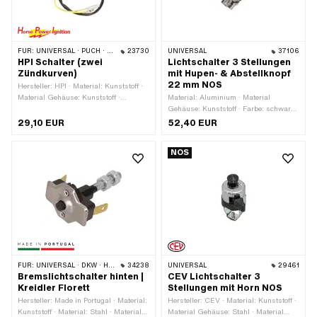
FÜR:
UNIVERSAL · PUCH · SACHS · PONY / CILO (BETA 521 & 512) · PIAGGIO · ZÜNDAPP BELMONDO
23730
UNIVERSAL
37106
HPI Schalter (zwei
Lichtschalter 3 Stellungen
Zündkurven)
mit Hupen- & Abstellknopf
22 mm NOS
Hersteller: HPI · Material: Kunststoff ·
Material Gehäuse: Kunststoff ·
Material: Aluminium · Material
Material Unterbau: Stahl · Farbe: rot ·
Gehäuse: Kunststoff · Farbe: schwarz
Funktionen: Licht aus · Funktionen:
· Anzahl Stellungen: 3 Stk. · Ø Lenker:
29,10 EUR
52,40 EUR
Licht ein · Anzahl Stellungen: 2 Stk. ·
22 mm
Anzahl Kabel: 2 Stk. · Kabellänge:
NOS
500 mm · Ø Lenker: 22 mm
FÜR:
UNIVERSAL · DKW · HERCULES · KREIDLER · ZÜNDAPP
34238
UNIVERSAL
29461
Bremslichtschalter hinten |
CEV Lichtschalter 3
Kreidler Florett
Stellungen mit Horn NOS
Hersteller: Made in Portugal · Material:
Hersteller: CEV · Material: Kunststoff ·
Kunststoff · Material: Stahl · Material
Material Gehäuse: Stahl · Material