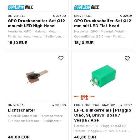
UNIVERSAL
32590
UNIVERSAL
32591
GPO Druckschalter-Set Ø12
GPO Druckschalter-Set Ø12
mm mit LED High-Head
mm mit LED Flat-Head
Hersteller: GPO · Material: Metall ·
Hersteller: GPO · Material: Metall ·
Farbe: schwarz · Anzahl Stellungen: 2
Gesamtlänge: 25.6 mm · Farbe:
Stk. · Anzahl Kabel: 4 Stk. · Ø
schwarz · Anzahl Stellungen: 2 Stk. ·
18,10 EUR
18,10 EUR
Befestigungsloch: 12 mm ·
Anzahl Kabel: 4 Stk. · Ø
Gewindeart: MF12x0.75
Befestigungsloch: 12 mm ·
(Feingewinde) · Gesamtlänge: 27 mm
Gewindeart: MF12x0.75
(Feingewinde)
UNIVERSAL
20600
FÜR:
UNIVERSAL · PIAGGIO · VESPA
32127
Lichtschalter
EFFE Blinkerrelais | Piaggio
Ciao, SI, Bravo, Boss /
Material: Kunststoff · Farbe: schwarz ·
Vespa / Ape
Funktionen: Licht aus · Funktionen:
Licht ein · Anzahl Stellungen: 2 Stk.
Hersteller: EFFE · Piaggio OEM-Nr.:
163968 · Piaggio OEM-Nr.: 197283 ·
Piaggio OEM-Nr.: 213594 · Piaggio
46,60 EUR
40,30 EUR