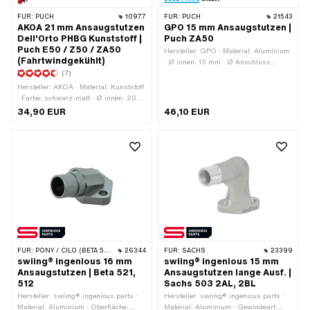
FÜR:
PUCH
10977
FÜR:
PUCH
21543
AKOA 21 mm Ansaugstutzen
GPO 15 mm Ansaugstutzen |
Dell'Orto PHBG Kunststoff |
Puch ZA50
Puch E50 / Z50 / ZA50
Hersteller: GPO · Material: Aluminium
(Fahrtwindgekühlt)
· Ø innen: 15 mm · Ø Anschluss
(7)
aussen: 20 mm · Befestigungsart:
Schrauben · Lochabstand Einlass: 32
Hersteller: AKOA · Material: Kunststoff
- 38 mm · Gesamthöhe: 63 mm · Höhe
· Farbe: schwarz-matt · Ø innen: 20.7
Flansch-Mitte Bohrung: 52.5 mm ·
mm · Befestigungsart: Schrauben ·
34,90 EUR
46,10 EUR
Gesamtlänge: 51.5 mm · Anzahl
Lochabstand Einlass: 38 mm · Ø
Befestigungspunkte: 2 Stk. · Getarnt:
Anschluss aussen: 26 mm · Anzahl
Nein · Anwendungsbereich: Tuning
Befestigungspunkte: 2 Stk. ·
Anwendungsbereich: Tuning
FÜR:
PONY / CILO (BETA 521 & 512)
26344
FÜR:
SACHS
23399
swiing® ingenious 16 mm
swiing® ingenious 15 mm
Ansaugstutzen | Beta 521,
Ansaugstutzen lange Ausf. |
512
Sachs 503 2AL, 2BL
Hersteller: swiing® ingenious parts ·
Hersteller: swiing® ingenious parts ·
Material: Aluminium · Oberfläche:
Material: Aluminium · Gewindeart: