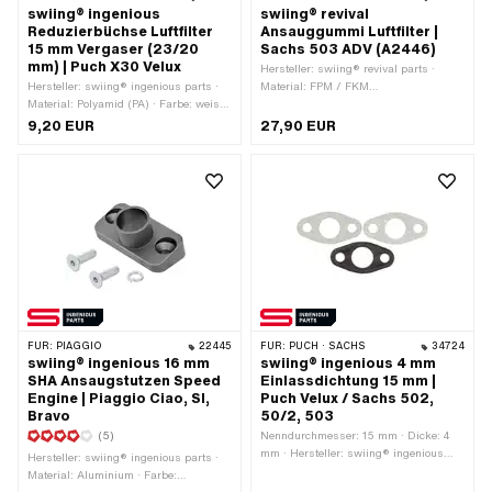
swiing® ingenious
swiing® revival
Reduzierbüchse Luftfilter
Ansauggummi Luftfilter |
15 mm Vergaser (23/20
Sachs 503 ADV (A2446)
mm) | Puch X30 Velux
Hersteller: swiing® revival parts ·
Hersteller: swiing® ingenious parts ·
Material: FPM / FKM
Material: Polyamid (PA) · Farbe: weiss
(umgangssprachlich bekannt als
· Ø aussen: 23 mm · Ø innen: 20 mm
Viton) · Ø innen: 19 mm · Ø innen: 27
9,20 EUR
27,90 EUR
· Gesamtlänge: 15 mm
mm · Farbe: schwarz · Pony OEM-Nr.:
A2446
FÜR:
PIAGGIO
22445
FÜR:
PUCH · SACHS
34724
swiing® ingenious 16 mm
swiing® ingenious 4 mm
SHA Ansaugstutzen Speed
Einlassdichtung 15 mm |
Engine | Piaggio Ciao, SI,
Puch Velux / Sachs 502,
Bravo
50/2, 503
(5)
Nenndurchmesser: 15 mm · Dicke: 4
mm · Hersteller: swiing® ingenious
Hersteller: swiing® ingenious parts ·
parts · Material: Phenolharz
Material: Aluminium · Farbe:
(umgangssprachlich bekannt als