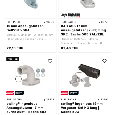
FÜR:
PUCH
10708
FÜR:
SACHS
30771
15 mm Ansaugstutzen
BAD ASS 17 mm
Dell'Orto SHA
Ansaugstutzen (kurz) Bing
SRE | Sachs 503 2AL/2BL
Material: Aluminium · Ø innen: 15 mm
· Ø Anschluss aussen: 19 mm ·
Hersteller: BAD ASS · Material:
Befestigungsart: Schrauben ·
Aluminium · Ø innen: 17.8 mm · Ø
Lochabstand Einlass: 38 mm · Höhe
Anschluss aussen: 20 mm ·
22,10 EUR
87,40 EUR
Flansch-Mitte Bohrung: 41 mm ·
Befestigungsart: Stehbolzen ·
Anzahl Befestigungspunkte: 2 Stk. ·
Lochabstand Einlass: 32 mm ·
HOT
Anwendungsbereich: Tuning
Gesamthöhe: 55 mm · Höhe Flansch-
Mitte Bohrung: 45 mm · Gesamtlänge:
65 mm · Anzahl Befestigungspunkte:
2 Stk. · Getarnt: Nein ·
Anwendungsbereich: Tuning
FÜR:
SACHS
36332
FÜR:
SACHS
23293
swiing® ingenious
swiing® ingenious 15mm
Ansaugstutzen 17 mm
Vergaser-Set HG lang |
kurze Ausf. | Sachs 503
Sachs 503