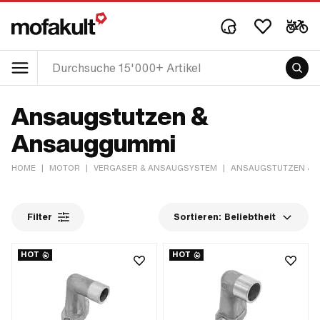
Ansaugstutzen &
Ansauggummi
HOME
|
MOTOR
|
VERGASER & ANSAUGSYSTEM
|
ANSAUGSTUTZEN & 
Filter
Sortieren:
Beliebtheit
HOT
HOT