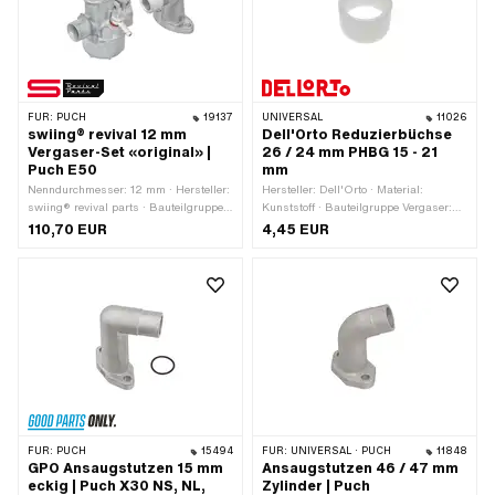
A5669
FÜR:
PUCH
19137
UNIVERSAL
11026
swiing® revival 12 mm
Dell'Orto Reduzierbüchse
Vergaser-Set «original» |
26 / 24 mm PHBG 15 - 21
Puch E50
mm
Nenndurchmesser: 12 mm · Hersteller:
Hersteller: Dell'Orto · Material:
swiing® revival parts · Bauteilgruppe
Kunststoff · Bauteilgruppe Vergaser:
Vergaser: Vergaser komplett ·
Stellschrauben, Schwimmer, etc. ·
110,70 EUR
4,45 EUR
Vergasertyp: SRE · Düsengewinde:
Vergasertyp: PHBG · Farbe: weiss · Ø
M3.5x0.6 (Standardgewinde) ·
aussen: 26 mm · Ø innen: 24 mm · Ø
Befestigungsart: Flansch ·
Durchgang: 20 mm · Gesamtlänge: 16
Befestigungsart: Steckverbindung
mm
geklemmt · Düsengrösse: 52 · Ø
Eingang innen: 12 mm · Ø Anschluss
innen: 20 mm · Ø Ausgang innen: 12
mm · Ø Anschluss Luftfilter: 20 mm ·
Lochabstand Einlass: 38 mm · Ø
Benzinschlauchanschluss: 6 mm ·
Chokebetätigung: Handchoke ·
Getarnt: Nein · Anwendungsbereich:
FÜR:
PUCH
15494
FÜR:
UNIVERSAL · PUCH
11848
Standard · Drehmoment
GPO Ansaugstutzen 15 mm
Ansaugstutzen 46 / 47 mm
Klemmschraube (max.): 4 Nm
eckig | Puch X30 NS, NL,
Zylinder | Puch