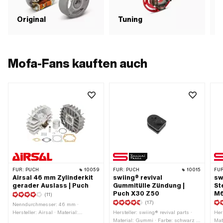
Original
Tuning
Mofa-Fans kauften auch
FÜR:
PUCH
10059
FÜR:
PUCH
10015
FÜR
Airsal 46 mm Zylinderkit
swiing® revival
sw
gerader Auslass | Puch
Gummitülle Zündung |
St
Puch X30 Z50
M6
(11)
(17)
Nenndurchmesser: 46 mm ·
Hersteller: Airsal · Material:
Hersteller: swiing® revival parts ·
Her
Aluminium · Kurbelwellenhub: 43
Material: Gummi · Farbe: schwarz ·
Mat