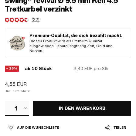
swiing® revival Ø 9.5 mm Keil 4.5°
Tretkurbel verzinkt
(22)
Premium-Qualität, die sich bezahlt macht.
Dieses Produkt wird als Premium Qualität
ausgewiesen – spare langfristig Zeit, Geld und
Nerven.
ab 10 Stück
3,40 EUR
pro Stk.
− 25%
4,55 EUR
Inkl. 19% MwSt.
1
IN DEN WARENKORB
AUF DIE WUNSCHLISTE
TEILEN