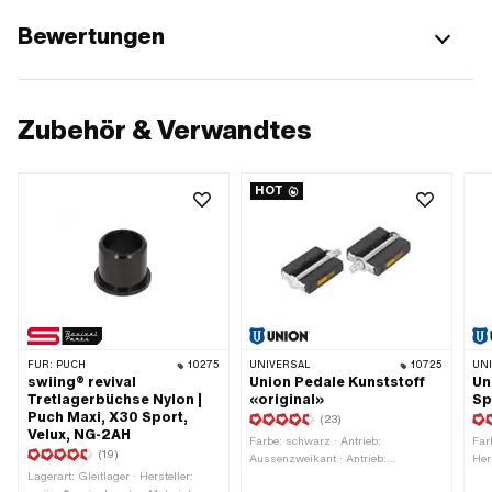
Bewertungen
Zubehör & Verwandtes
HOT
FÜR:
PUCH
10275
UNIVERSAL
10725
UN
swiing® revival
Union Pedale Kunststoff
Un
Tretlagerbüchse Nylon |
«original»
Sp
Puch Maxi, X30 Sport,
(23)
Velux, NG-2AH
Farbe: schwarz · Antrieb:
Far
(19)
Aussenzweikant · Antrieb:
Her
Lagerart: Gleitlager · Hersteller:
Innensechskant · Gesamtlänge: 129
mm 