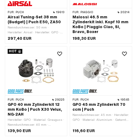
FÜR:
PUCH
19613
FÜR:
PIAGGIO
20214
Airsal Tuning-Set 38 mm
Malossi 46.5 mm
(Budget) | Puch E50, ZA50
Zylinderkit inkl. Kopf 10 mm
KoBo | Piaggio Ciao, SI,
Nenndurchmesser: 50 mm ·
Bravo, Boxer
Hersteller: Airsal · Hersteller: GPO ·
Hersteller: NGK · Material: Aluminium
297,40 EUR
198,30 EUR
· Hubraum: 50 ccm · Ø Kolbenbolzen
(B): 12 mm · Auslassart: gerade ·
HOT
Getarnt: Nein · Anwendungsbereich:
Tuning
FÜR:
PUCH
29225
FÜR:
PUCH
19545
GPO 40 mm Zylinderkit 12
GPO 45 mm Zylinderkit 70
mm KoBo | Puch X30 Velux,
ccm | Puch
NG-2AH
Nenndurchmesser: 45 mm · Hersteller:
Hersteller: GPO · Material: Grauguss ·
GPO · Material: Aluminium · Getarnt:
Nenndurchmesser: 40 mm ·
Nein · Oberfläche: sandgestrahlt ·
Oberfläche: sandgestrahlt · Hubraum:
Kurbelwellenhub: 43 mm · Hubraum:
139,90 EUR
116,60 EUR
55 ccm · Kurbelwellenhub: 43 mm ·
70 ccm · Ø Zylinderhals: 47.8 mm · Ø