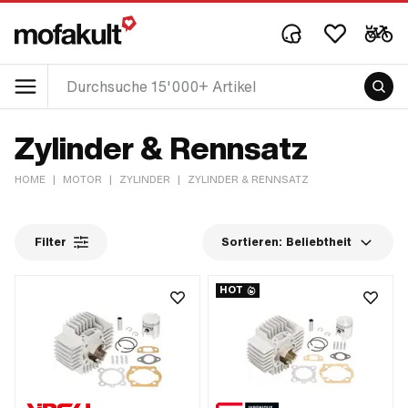
Zylinder & Rennsatz
HOME
|
MOTOR
|
ZYLINDER
|
ZYLINDER & RENNSATZ
Filter
Sortieren:
Beliebtheit
HOT