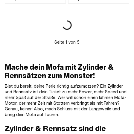
Lochabstand Zylinderbefestigung: 48
(Standardgewinde) · Anzahl
mm · Auslassart: gerade ·
Befestigungspunkte: 4 Stk. ·
Lochabstand Auslass: 39 mm ·
Anwendungsbereich: Original
Anzahl Befestigungspunkte: 4 Stk. ·
Anwendungsbereich: Original
Seite
1
von
5
Mache dein Mofa mit Zylinder &
Rennsätzen zum Monster!
Bist du bereit, deine Perle richtig aufzumotzen? Ein Zylinder
und Rennsatz ist dein Ticket zu mehr Power, mehr Speed und
mehr Spaß auf der Straße. Wer will schon einen lahmen Mofa-
Motor, der mehr Zeit mit Stottern verbringt als mit Fahren?
Genau, keiner! Also, mach Schluss mit der Langeweile und
bring dein Mofa auf Touren.
Zylinder & Rennsatz sind die