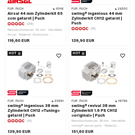
FÜR:
PUCH
10116
FÜR:
PUCH
24300
Airsal 44 mm Zylinderkit 65
swiing® ingenious 44 mm
ccm getarnt | Puch
Zylinderkit CH12 getarnt |
Puch
(25)
(11)
Nenndurchmesser: 44 mm · Hersteller:
Airsal · Material: Aluminium ·
Hubraum: 65 ccm · Kurbelwellenhub:
116,60 EUR
139,90 EUR
43 mm · Ø Zylinderhals: 48 mm ·
Oberfläche: sandgestrahlt · Ø Auslass
HOT
HOT
innen: 25 mm · Einlassfenster: 24 /
20 x 15 mm · Gewinde Einlass: M6x1
(Standardgewinde) · Lochabstand
Einlass: 38 mm · Ø Kolbenbolzen (B):
12 mm · Auslassart: gerade ·
Lochabstand Auslass: 42 mm ·
Gewinde Auslass: M6x1
(Standardgewinde) · Anzahl
Befestigungspunkte: 4 Stk. · Lochbild
[mm]: 44 x 44 · Dekompressor: Ja ·
FÜR:
PUCH
23991
FÜR:
PUCH
19796
Getarnt: Ja · Anwendungsbereich:
swiing® ingenious 38 mm
swiing® revival 38 mm
Tuning
Zylinderkit CH12 «Tuning»
Zylinderkit 1.6 PS CH12
getarnt | Puch
«original» | Puch
(11)
Nenndurchmesser: 38 mm · Hersteller:
swiing® revival parts · Material:
Aluminium · Hubraum: 50 ccm ·
139,90 EUR
151,60 EUR